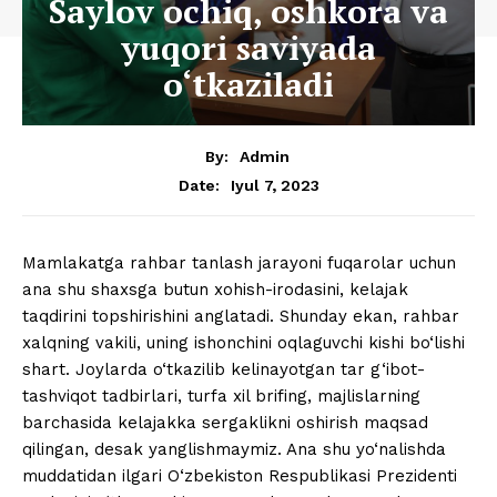
Saylov ochiq, oshkora va
yuqori saviyada
o‘tkaziladi
By:
Admin
Iyul 7, 2023
Date:
Mamlakatga rahbar tanlash jarayoni fuqarolar uchun
ana shu shaxsga butun xohish-irodasini, kelajak
taqdirini topshirishini anglatadi. Shunday ekan, rahbar
xalqning vakili, uning ishonchini oqlaguvchi kishi bo‘lishi
shart. Joylarda o‘tkazilib kelinayotgan tar g‘ibot-
tashviqot tadbirlari, turfa xil brifing, majlislarning
barchasida kelajakka sergaklikni oshirish maqsad
qilingan, desak yanglishmaymiz. Ana shu yo‘nalishda
muddatidan ilgari O‘zbekiston Respublikasi Prezidenti