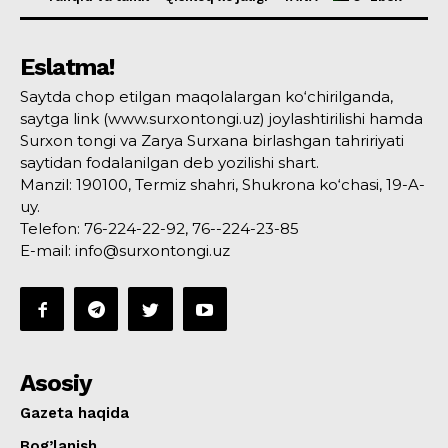
Eslatma!
Saytda chop etilgan maqolalargan ko‘chirilganda,
saytga link (www.surxontongi.uz) joylashtirilishi hamda
Surxon tongi va Zarya Surxana birlashgan tahririyati
saytidan fodalanilgan deb yozilishi shart.
Manzil: 190100, Termiz shahri, Shukrona ko‘chasi, 19-A-
uy.
Telefon: 76-224-22-92, 76--224-23-85
E-mail: info@surxontongi.uz
Asosiy
Gazeta haqida
Bog’lanish