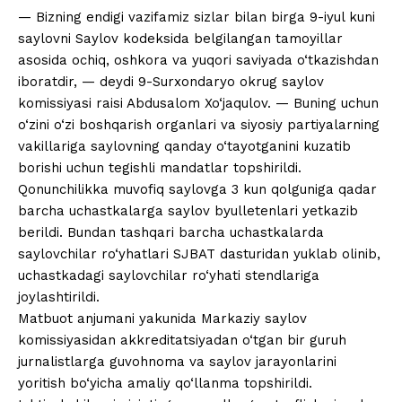
— Bizning endigi vazifamiz sizlar bilan birga 9-iyul kuni
saylovni Saylov kodeksida belgilangan tamoyillar
asosida ochiq, oshkora va yuqori saviyada o‘tkazishdan
iboratdir, — deydi 9-Surxondaryo okrug saylov
komissiyasi raisi Abdusalom Xo‘jaqulov. — Buning uchun
o‘zini o‘zi boshqarish organlari va siyosiy partiyalarning
vakillariga saylovning qanday o‘tayotganini kuzatib
borishi uchun tegishli mandatlar topshirildi.
Qonunchilikka muvofiq saylovga 3 kun qolguniga qadar
barcha uchastkalarga saylov byulletenlari yetkazib
berildi. Bundan tashqari barcha uchastkalarda
saylovchilar ro‘yhatlari SJBAT dasturidan yuklab olinib,
uchastkadagi saylovchilar ro‘yhati stendlariga
joylashtirildi.
Matbuot anjumani yakunida Markaziy saylov
komissiyasidan akkreditatsiyadan o‘tgan bir guruh
jurnalistlarga guvohnoma va saylov jarayonlarini
yoritish bo‘yicha amaliy qo‘llanma topshirildi.