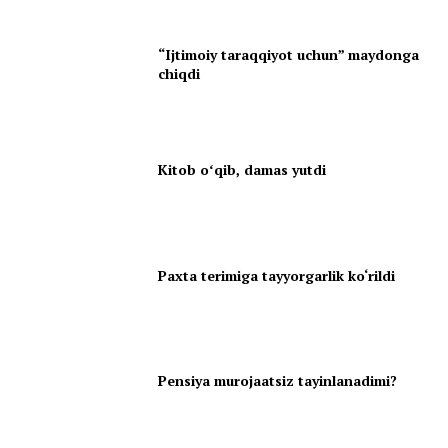
“Ijtimoiy taraqqiyot uchun” maydonga
chiqdi
Kitob oʻqib, damas yutdi
Paxta terimiga tayyorgarlik ko‘rildi
Pensiya murojaatsiz tayinlanadimi?