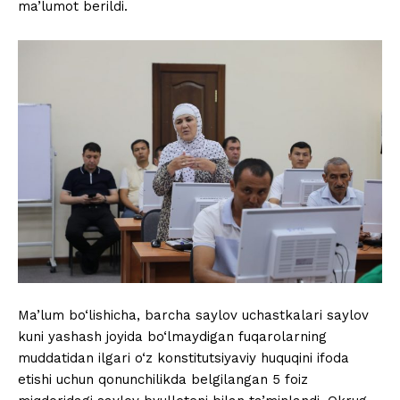
ma’lumot berildi.
Ma’lum bo‘lishicha, barcha saylov uchastkalari saylov
kuni yashash joyida bo‘lmaydigan fuqarolarning
muddatidan ilgari o‘z konstitutsiyaviy huquqini ifoda
etishi uchun qonunchilikda belgilangan 5 foiz