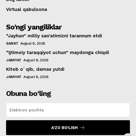
Virtual qabulxona
So'ngi yangiliklar
“Jayhun” milliy san’atimizni tarannum etdi
SAN'AT
Avgust 8, 2026
“Ijtimoiy taraqqiyot uchun” maydonga chiqdi
JAMIYAT
Avgust 8, 2026
Kitob oʻqib, damas yutdi
JAMIYAT
Avgust 8, 2026
Obuna bo‘ling
A'ZO BO'LISH