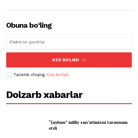
Obuna bo‘ling
A'ZO BO'LISH
Tanishib chiqing:
A'zo bo'lish
.
Dolzarb xabarlar
“Jayhun” milliy san’atimizni tarannum
etdi