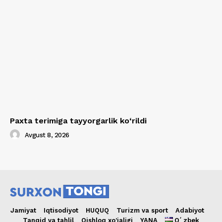
Paxta terimiga tayyorgarlik ko‘rildi
Avgust 8, 2026
Jamiyat
Iqtisodiyot
HUQUQ
Turizm va sport
Adabiyot
Tanqid va tahlil
Qishloq xo’jaligi
YANA
Oʻzbek