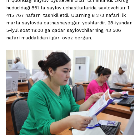
miqdoridagi saylov byulleteni bilan ta’minlandi. Okrug
hududidagi 861 ta saylov uchastkalarida saylovchilar 1
415 767 nafarni tashkil etdi. Ularning 8 273 nafari ilk
marta saylovda qatnashayotgan yoshlardir. 28-iyundan
5-iyul soat 18:00 ga qadar saylovchilarning 43 506
nafari muddatidan ilgari ovoz bergan.