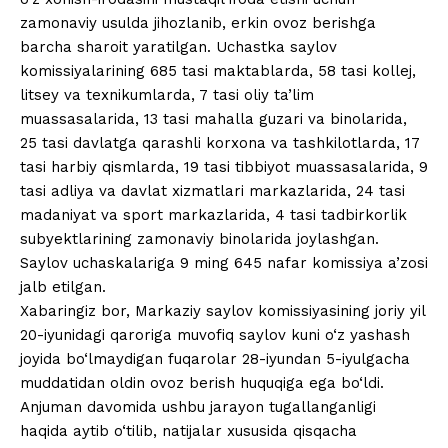
zamonaviy usulda jihozlanib, erkin ovoz berishga
barcha sharoit yaratilgan. Uchastka saylov
komissiyalarining 685 tasi maktablarda, 58 tasi kollej,
litsey va texnikumlarda, 7 tasi oliy ta’lim
muassasalarida, 13 tasi mahalla guzari va binolarida,
25 tasi davlatga qarashli korxona va tashkilotlarda, 17
tasi harbiy qismlarda, 19 tasi tibbiyot muassasalarida, 9
tasi adliya va davlat xizmatlari markazlarida, 24 tasi
madaniyat va sport markazlarida, 4 tasi tadbirkorlik
subyektlarining zamonaviy binolarida joylashgan.
Saylov uchaskalariga 9 ming 645 nafar komissiya a’zosi
jalb etilgan.
Xabaringiz bor, Markaziy saylov komissiyasining joriy yil
20-iyunidagi qaroriga muvofiq saylov kuni o‘z yashash
joyida bo‘lmaydigan fuqarolar 28-iyundan 5-iyulgacha
muddatidan oldin ovoz berish huquqiga ega bo‘ldi.
Anjuman davomida ushbu jarayon tugallanganligi
haqida aytib o‘tilib, natijalar xususida qisqacha