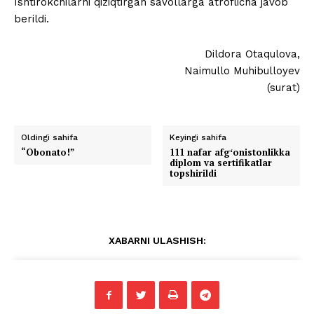
Ishtirokchilarni qiziqtirgan savollarga atroflicha javob
berildi.
Dildora Otaqulova,
Naimullo Muhibulloyev
(surat)
Oldingi sahifa
Keyingi sahifa
“Obonato!”
111 nafar afgʻonistonlikka
diplom va sertifikatlar
topshirildi
XABARNI ULASHISH: