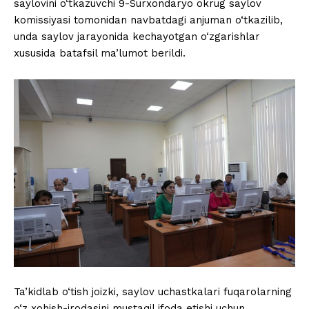
saylovini o‘tkazuvchi 9-Surxondaryo okrug saylov
komissiyasi tomonidan navbatdagi anjuman o‘tkazilib,
unda saylov jarayonida kechayotgan o‘zgarishlar
xususida batafsil ma’lumot berildi.
Ta’kidlab o‘tish joizki, saylov uchastkalari fuqarolarning
o‘z xohish-irodasini mustaqil ifoda etishi uchun