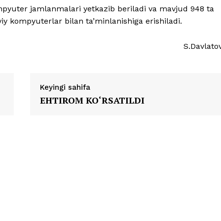
pyuter jamlanmalari yetkazib beriladi va mavjud 948 ta
 kompyuterlar bilan ta’minlanishiga erishiladi.
S.Davlato
Keyingi sahifa
EHTIROM KO‘RSATILDI