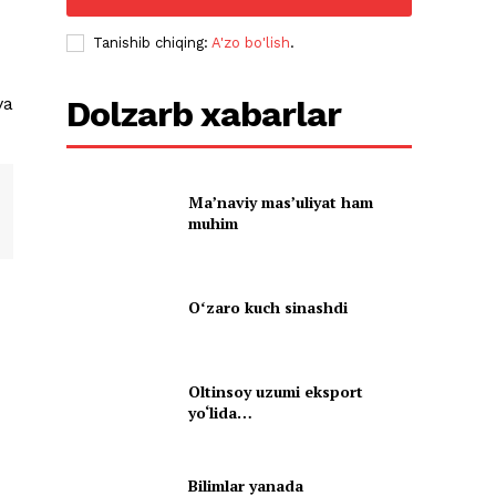
Tanishib chiqing:
A'zo bo'lish
.
va
Dolzarb xabarlar
Ma’naviy mas’uliyat ham
muhim
Oʻzaro kuch sinashdi
Oltinsoy uzumi eksport
yo‘lida…
Bilimlar yanada