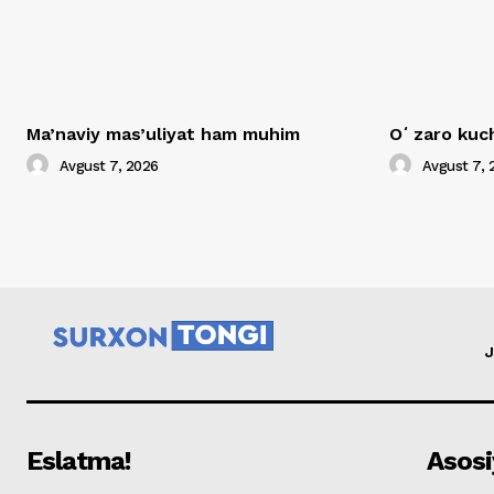
Ma’naviy mas’uliyat ham muhim
Oʻzaro kuch
Avgust 7, 2026
Avgust 7, 
J
Eslatma!
Asosi