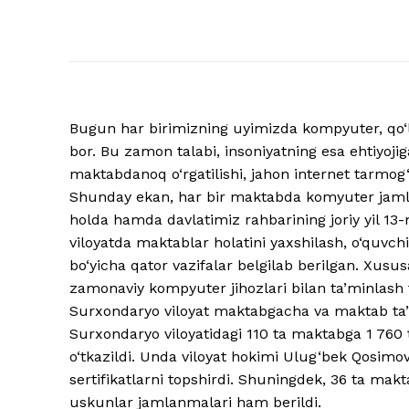
Bugun har birimizning uyimizda kompyuter, qo‘l
bor. Bu zamon talabi, insoniyatning esa ehtiyoj
maktabdanoq o‘rgatilishi, jahon internet tarmog‘
Shunday ekan, har bir maktabda komyuter jamlan
holda hamda davlatimiz rahbarining joriy yil 13
viloyatda maktablar holatini yaxshilash, o‘quvchil
bo‘yicha qator vazifalar belgilab berilgan. Xusus
zamonaviy kompyuter jihozlari bilan ta’minlash t
Surxondaryo viloyat maktabgacha va maktab ta’l
Surxondaryo viloyatidagi 110 ta maktabga 1 760
o‘tkazildi. Unda viloyat hokimi Ulug‘bek Qosimov
sertifikatlarni topshirdi. Shuningdek, 36 ta mak
uskunlar jamlanmalari ham berildi.