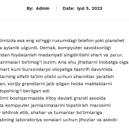
By:
Admin
Date:
Iyul 5, 2023
imizda esa eng so‘nggi rusumdagi telefon yoki planshet
iga aylanib ulgurdi. Demak, kompyuter savodxonligi
idan foydalanish madaniyati singdirilishi shart va zarur.
malari bo‘lmog‘i lozim. Ana shu jihatlarni inobatga olga
-mart kuni Surxondaryo viloyatiga tashrifi davomida
arning sifatli ta’lim olishi uchun sharoitlar yaratish
an, xorijiy grandlarni jalb qilgan holda maktablarni
opshirig‘i berilgan edi.
imi boshqarmasida Xitoy davlati grandi asosida
 ta kompyuter jamlanmalarini topshirish marosimi
 ishtirok etib, shahar va tumanlar bo‘limlariga
tabning laboratoriya xonalari uchun jihozlar va asbob-