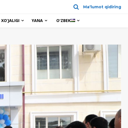
Ma'lumot qidiring
XO’JALIGI
YANA
OʻZBEK