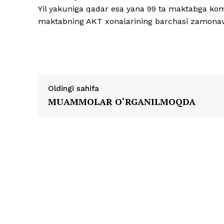
Yil yakuniga qadar esa yana 99 ta maktabga kom
maktabning AKT xonalarining barchasi zamonaviy
Oldingi sahifa
MUAMMOLAR O‘RGANILMOQDA