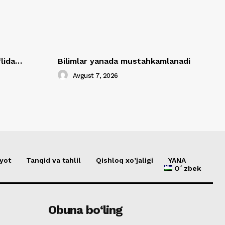
‘lida…
Bilimlar yanada mustahkamlanadi
Avgust 7, 2026
yot
Tanqid va tahlil
Qishloq xo’jaligi
YANA
Oʻzbek
Obuna bo‘ling