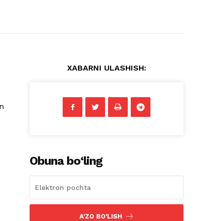
XABARNI ULASHISH:
n
Obuna bo‘ling
A'ZO BO'LISH