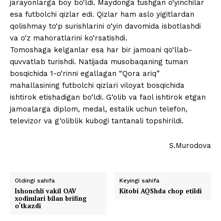
jarayonlarga boy bo‘ldi. Maydonga tushgan o‘yinchilar
esa futbolchi qizlar edi. Qizlar ham aslo yigitlardan
qolishmay to‘p surishlarini o‘yin davomida isbotlashdi
va o‘z mahoratlarini ko‘rsatishdi.
Tomoshaga kelganlar esa har bir jamoani qo‘llab-
quvvatlab turishdi. Natijada musobaqaning tuman
bosqichida 1-o‘rinni egallagan “Qora ariq”
mahallasining futbolchi qizlari viloyat bosqichida
ishtirok etishadigan bo‘ldi. G‘olib va faol ishtirok etgan
jamoalarga diplom, medal, estalik uchun telefon,
televizor va g‘oliblik kubogi tantanali topshirildi.
S.Murodova
Oldingi sahifa
Keyingi sahifa
Ishonchli vakil OAV
Kitobi AQShda chop etildi
xodimlari bilan brifing
o‘tkazdi