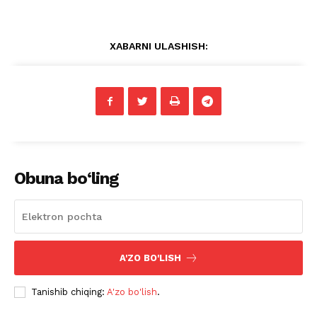
XABARNI ULASHISH:
Obuna bo‘ling
A'ZO BO'LISH
Tanishib chiqing:
A'zo bo'lish
.