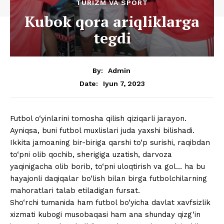
TURIZM VA SPORT
Kubok qora ariqliklarga
tegdi
By:
Admin
Iyun 7, 2023
Date:
Futbol o‘yinlarini tomosha qilish qiziqarli jarayon.
Ayniqsa, buni futbol muxlislari juda yaxshi bilishadi.
Ikkita jamoaning bir-biriga qarshi to‘p surishi, raqibdan
to‘pni olib qochib, sherigiga uzatish, darvoza
yaqinigacha olib borib, to‘pni uloqtirish va gol… ha bu
hayajonli daqiqalar bo‘lish bilan birga futbolchilarning
mahoratlari talab etiladigan fursat.
Sho‘rchi tumanida ham futbol bo‘yicha davlat xavfsizlik
xizmati kubogi musobaqasi ham ana shunday qizg‘in