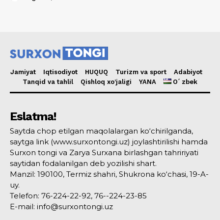
Jamiyat
Iqtisodiyot
HUQUQ
Turizm va sport
Adabiyot
Tanqid va tahlil
Qishloq xo’jaligi
YANA
Oʻzbek
Eslatma!
Saytda chop etilgan maqolalargan ko‘chirilganda,
saytga link (www.surxontongi.uz) joylashtirilishi hamda
Surxon tongi va Zarya Surxana birlashgan tahririyati
saytidan fodalanilgan deb yozilishi shart.
Manzil: 190100, Termiz shahri, Shukrona ko‘chasi, 19-A-
uy.
Telefon: 76-224-22-92, 76--224-23-85
E-mail: info@surxontongi.uz