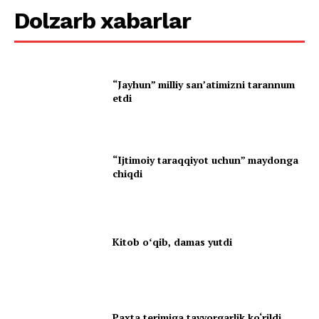
Dolzarb xabarlar
“Jayhun” milliy san’atimizni tarannum
etdi
“Ijtimoiy taraqqiyot uchun” maydonga
chiqdi
Kitob oʻqib, damas yutdi
Paxta terimiga tayyorgarlik ko‘rildi