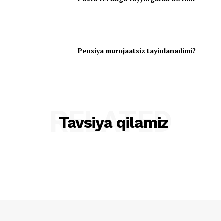
Pensiya murojaatsiz tayinlanadimi?
RELATED
Tavsiya qilamiz