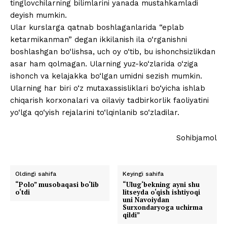
tinglovchilarning bilimlarini yanada mustahkamladi
deyish mumkin.
Ular kurslarga qatnab boshlaganlarida “eplab
ketarmikanman” degan ikkilanish ila o‘rganishni
boshlashgan bo‘lishsa, uch oy o‘tib, bu ishonchsizlikdan
asar ham qolmagan. Ularning yuz-ko‘zlarida o‘ziga
ishonch va kelajakka bo‘lgan umidni sezish mumkin.
Ularning har biri o‘z mutaxassisliklari bo‘yicha ishlab
chiqarish korxonalari va oilaviy tadbirkorlik faoliyatini
yo‘lga qo‘yish rejalarini to‘lqinlanib so‘zladilar.
Sohibjamol
Oldingi sahifa
Keyingi sahifa
“Polo” musobaqasi bo‘lib
“Ulug‘bekning ayni shu
o‘tdi
litseyda o‘qish ishtiyoqi
uni Navoiydan
Surxondaryoga uchirma
qildi”