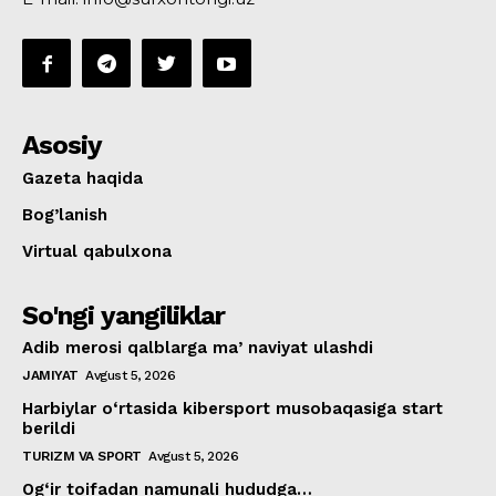
Asosiy
Gazeta haqida
Bog’lanish
Virtual qabulxona
So'ngi yangiliklar
Adib merosi qalblarga maʼnaviyat ulashdi
JAMIYAT
Avgust 5, 2026
Harbiylar o‘rtasida kibersport musobaqasiga start
berildi
TURIZM VA SPORT
Avgust 5, 2026
Og‘ir toifadan namunali hududga…