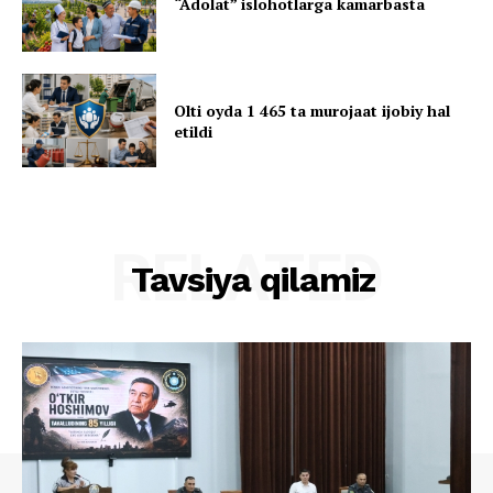
“Adolat” islohotlarga kamarbasta
Olti oyda 1 465 ta murojaat ijobiy hal
etildi
RELATED
Tavsiya qilamiz