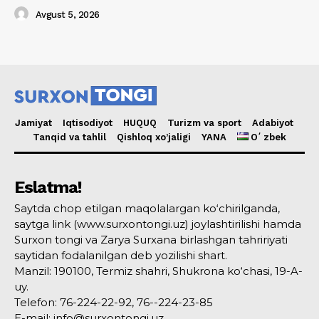
Avgust 5, 2026
Jamiyat
Iqtisodiyot
HUQUQ
Turizm va sport
Adabiyot
Tanqid va tahlil
Qishloq xo’jaligi
YANA
Oʻzbek
Eslatma!
Saytda chop etilgan maqolalargan ko‘chirilganda,
saytga link (www.surxontongi.uz) joylashtirilishi hamda
Surxon tongi va Zarya Surxana birlashgan tahririyati
saytidan fodalanilgan deb yozilishi shart.
Manzil: 190100, Termiz shahri, Shukrona ko‘chasi, 19-A-
uy.
Telefon: 76-224-22-92, 76--224-23-85
E-mail: info@surxontongi.uz