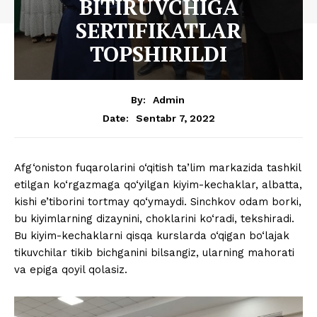
BITIRUVCHIGA
SERTIFIKATLAR
TOPSHIRILDI
By:
Admin
Sentabr 7, 2022
Date:
Afg‘oniston fuqarolarini o‘qitish ta’lim markazida tashkil
etilgan ko‘rgazmaga qo‘yilgan kiyim-kechaklar, albatta,
kishi e’tiborini tortmay qo‘ymaydi. Sinchkov odam borki,
bu kiyimlarning dizaynini, choklarini ko‘radi, tekshiradi.
Bu kiyim-kechaklarni qisqa kurslarda o‘qigan bo‘lajak
tikuvchilar tikib bichganini bilsangiz, ularning mahorati
va epiga qoyil qolasiz.