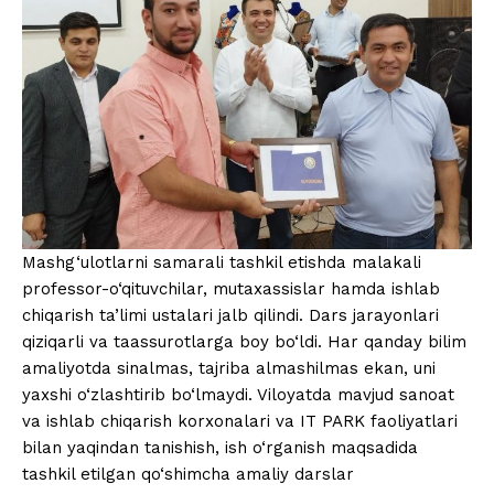
Mashg‘ulotlarni samarali tashkil etishda malakali
professor-o‘qituvchilar, mutaxassislar hamda ishlab
chiqarish ta’limi ustalari jalb qilindi. Dars jarayonlari
qiziqarli va taassurotlarga boy bo‘ldi. Har qanday bilim
amaliyotda sinalmas, tajriba almashilmas ekan, uni
yaxshi o‘zlashtirib bo‘lmaydi. Viloyatda mavjud sanoat
va ishlab chiqarish korxonalari va IT PARK faoliyatlari
bilan yaqindan tanishish, ish o‘rganish maqsadida
tashkil etilgan qo‘shimcha amaliy darslar