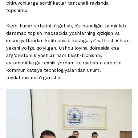
bitiruvchilarga sertifikatlar tantanali ravishda
topshirildi.
Kasb-hunar sirlarini o‘rgatish, o‘z bandligini ta’minlab
daromad topish maqsadida yoshlarning qiziqish va
imkoniyatlaridan kelib chiqib kasbga yo‘naltirish ishlari
yaxshi yo‘lga qo‘yilgan. Ushbu loyiha doirasida esa
afg‘onistonlik yoshlar ham tikish-bichishni,
avtomobillarga texnik yordam ko‘rsatish-u axborot
kommunikatsiya texnologiyalaridan unumli
foydalanishni o‘rganishdi.