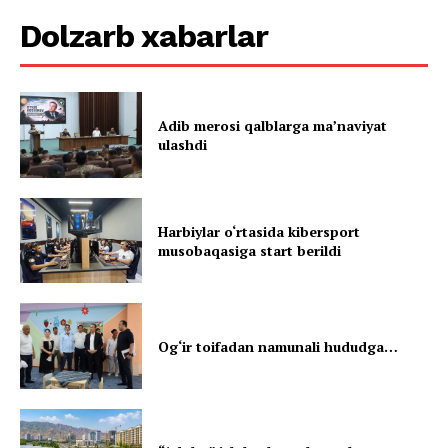
Dolzarb xabarlar
Adib merosi qalblarga maʼnaviyat
ulashdi
Harbiylar o‘rtasida kibersport
musobaqasiga start berildi
Og‘ir toifadan namunali hududga…