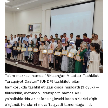
Ta’lim markazi hamda “Birlashgan Millatlar Tashkiloti
Taraqqiyot Dasturi” (UNDP) tashkiloti bilan
hamkorlikda tashkil etilgan qisqa muddatli (3 oylik) —
tikuvchilik, avtomobil transporti hamda AKT
yo‘nalishlarida 37 nafar tinglovchi kasb sirlarini o‘qib
o‘rgandi. Kurslarni muvaffaqiyatli tamomlagan ilk