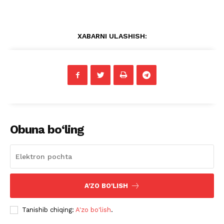
XABARNI ULASHISH:
Obuna bo‘ling
A'ZO BO'LISH
Tanishib chiqing:
A'zo bo'lish
.