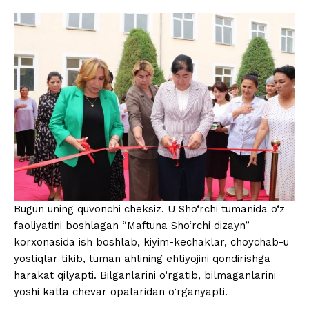
Bugun uning quvonchi cheksiz. U Sho‘rchi tumanida o‘z
faoliyatini boshlagan “Maftuna Sho‘rchi dizayn”
korxonasida ish boshlab, kiyim-kechaklar, choychab-u
yostiqlar tikib, tuman ahlining ehtiyojini qondirishga
harakat qilyapti. Bilganlarini o‘rgatib, bilmaganlarini
yoshi katta chevar opalaridan o‘rganyapti.