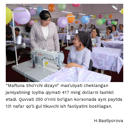
“Maftuna Sho‘rchi dizayn” mas’uliyati cheklangan
jamiyatining loyiha qiymati 417 ming dollarni tashkil
etadi. Quvvati 350 o‘rinli bo‘lgan korxonada ayni paytda
131 nafar qo‘li gul tikuvchi ish faoliyatini boshlagan.
H.Baxtiyorova