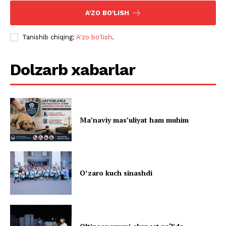
A'ZO BO'LISH
Tanishib chiqing:
A'zo bo'lish
.
Dolzarb xabarlar
Ma’naviy mas’uliyat ham muhim
Oʻzaro kuch sinashdi