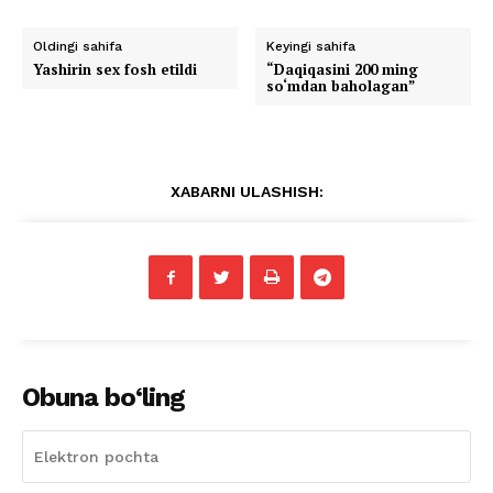
Oldingi sahifa
Keyingi sahifa
Yashirin sex fosh etildi
“Daqiqasini 200 ming
so‘mdan baholagan”
XABARNI ULASHISH:
Obuna bo‘ling