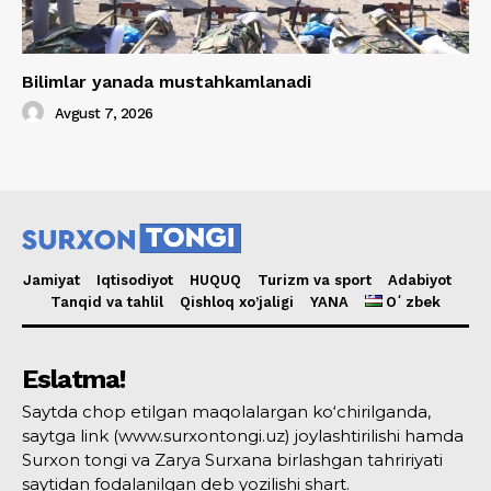
Bilimlar yanada mustahkamlanadi
Avgust 7, 2026
Jamiyat
Iqtisodiyot
HUQUQ
Turizm va sport
Adabiyot
Tanqid va tahlil
Qishloq xo’jaligi
YANA
Oʻzbek
Eslatma!
Saytda chop etilgan maqolalargan ko‘chirilganda,
saytga link (www.surxontongi.uz) joylashtirilishi hamda
Surxon tongi va Zarya Surxana birlashgan tahririyati
saytidan fodalanilgan deb yozilishi shart.