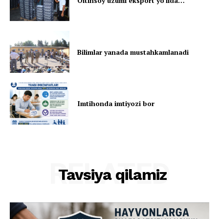
Oltinsoy uzumi eksport yo‘lida…
Bilimlar yanada mustahkamlanadi
Imtihonda imtiyozi bor
RELATED
Tavsiya qilamiz