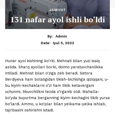
JAMIYAT
131 nafar ayol ishli bo‘ldi
By:
Admin
Iyul 5, 2022
Date:
Hunar ayol kishining ko‘rki. Mehnati bilan yuzi issiq
aslida. Sharq ayollari borki, doimo yaratuvchanlikka
intiladi. Mehnat bilan o‘ziga zeb beradi. Setora
Berdiyeva ham bolaligidan tikish-bichishga qiziqqani, u-
bu kiyim-kechaklarni o‘zi ham tikib ketavergani
uchunmi, tikuvchilikni tezda o‘rganib oldi. Mahalla-
ko‘yda buyurtma berganning kiyim-kechagini tikib yursa
bo‘lardi. Ammo, u ko‘plar bilan yelkama-yelka ishlab,
tajribasini oshirishni istadi.