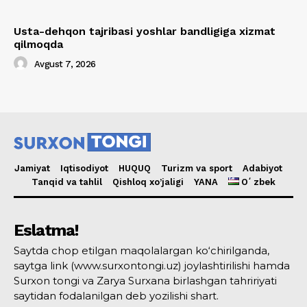
Usta-dehqon tajribasi yoshlar bandligiga xizmat
qilmoqda
Avgust 7, 2026
Jamiyat
Iqtisodiyot
HUQUQ
Turizm va sport
Adabiyot
Tanqid va tahlil
Qishloq xo’jaligi
YANA
Oʻzbek
Eslatma!
Saytda chop etilgan maqolalargan ko‘chirilganda,
saytga link (www.surxontongi.uz) joylashtirilishi hamda
Surxon tongi va Zarya Surxana birlashgan tahririyati
saytidan fodalanilgan deb yozilishi shart.