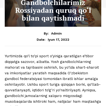
Gandbolchilarimiz
Rossiyadan quruq qo‘l
bilan qaytishmadi
By:
Admin
Iyun 17, 2022
Date:
Yurtimizda qo‘l to‘pi sport o‘yiniga qaratilgan e’tibor
diqqatga sazovor, albatta. Yosh gandbolchilarning
mahorat va tajribasini oshirish, bu yo‘lda shart-sharoit
va imkoniyatlar yaratish maqsadida O‘zbekiston
gandbol federatsiyasi tomonidan ibratli ishlar amalga
oshirilayotir. Ushbu sport turiga qiziqqan borki, qo‘llab-
quvvatlanyapti, iqtidori to‘g‘ri yo‘naltirilyapti. Ayniqsa,
gandbolchi jamoalarning xalqaro miqyosdagi
musobaqalarda ishtiroki ham, natijalar ham maqtashga