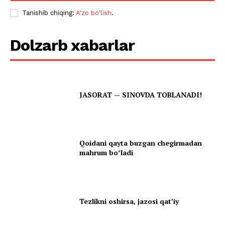
Tanishib chiqing:
A'zo bo'lish
.
Dolzarb xabarlar
JASORAT — SINOVDA TOBLANADI!
Qoidani qayta buzgan chegirmadan
mahrum boʻladi
Tezlikni oshirsa, jazosi qatʼiy