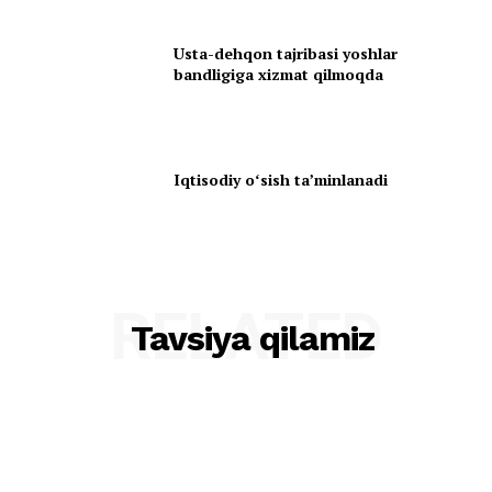
Usta-dehqon tajribasi yoshlar
bandligiga xizmat qilmoqda
Iqtisodiy oʻsish taʼminlanadi
RELATED
Tavsiya qilamiz