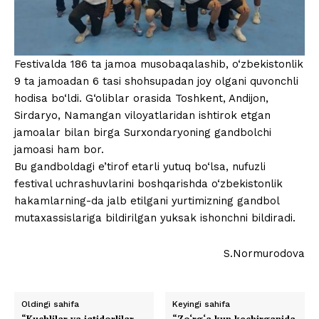
Festivalda 186 ta jamoa musobaqalashib, o‘zbekistonlik
9 ta jamoadan 6 tasi shohsupadan joy olgani quvonchli
hodisa bo‘ldi. G‘oliblar orasida Toshkent, Andijon,
Sirdaryo, Namangan viloyatlaridan ishtirok etgan
jamoalar bilan birga Surxondaryoning gandbolchi
jamoasi ham bor.
Bu gandboldagi e’tirof etarli yutuq bo‘lsa, nufuzli
festival uchrashuvlarini boshqarishda o‘zbekistonlik
hakamlarning-da jalb etilgani yurtimizning gandbol
mutaxassislariga bildirilgan yuksak ishonchni bildiradi.
S.Normurodova
Oldingi sahifa
Keyingi sahifa
“Kuchlilar va iqtidorlilar
“Zo‘rg‘a kun kechirganida