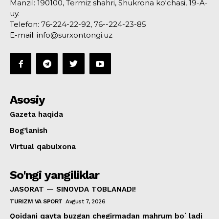
Manzil: 190100, Termiz shahri, Shukrona ko‘chasi, 19-A-
uy.
Telefon: 76-224-22-92, 76--224-23-85
E-mail: info@surxontongi.uz
Asosiy
Gazeta haqida
Bog’lanish
Virtual qabulxona
So'ngi yangiliklar
JASORAT — SINOVDA TOBLANADI!
TURIZM VA SPORT
Avgust 7, 2026
Qoidani qayta buzgan chegirmadan mahrum boʻladi