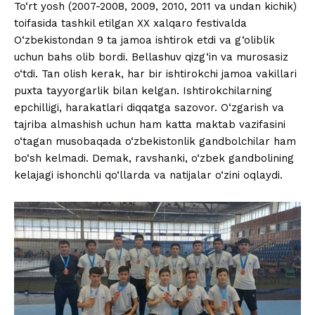
To‘rt yosh (2007-2008, 2009, 2010, 2011 va undan kichik)
toifasida tashkil etilgan XX xalqaro festivalda
O‘zbekistondan 9 ta jamoa ishtirok etdi va g‘oliblik
uchun bahs olib bordi. Bellashuv qizg‘in va murosasiz
o‘tdi. Tan olish kerak, har bir ishtirokchi jamoa vakillari
puxta tayyorgarlik bilan kelgan. Ishtirokchilarning
epchilligi, harakatlari diqqatga sazovor. O‘zgarish va
tajriba almashish uchun ham katta maktab vazifasini
o‘tagan musobaqada o‘zbekistonlik gandbolchilar ham
bo‘sh kelmadi. Demak, ravshanki, o‘zbek gandbolining
kelajagi ishonchli qo‘llarda va natijalar o‘zini oqlaydi.