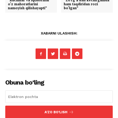
o‘z mahoratlarini
ham taqdiridan rozi
namoyish qilishayapti”
bo‘lgan”
XABARNI ULASHISH:
Obuna bo‘ling
A'ZO BO'LISH