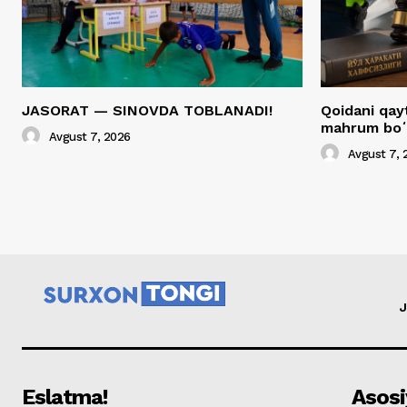
JASORAT — SINOVDA TOBLANADI!
Qoidani qa
mahrum boʻ
Avgust 7, 2026
Avgust 7, 
J
Eslatma!
Asosi