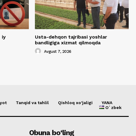
ʼiy
Usta-dehqon tajribasi yoshlar
bandligiga xizmat qilmoqda
Avgust 7, 2026
yot
Tanqid va tahlil
Qishloq xo’jaligi
YANA
Oʻzbek
Obuna bo‘ling