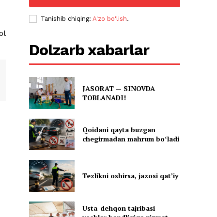
Tanishib chiqing:
A'zo bo'lish
.
ol
Dolzarb xabarlar
JASORAT — SINOVDA
TOBLANADI!
Qoidani qayta buzgan
chegirmadan mahrum boʻladi
Tezlikni oshirsa, jazosi qatʼiy
Usta-dehqon tajribasi