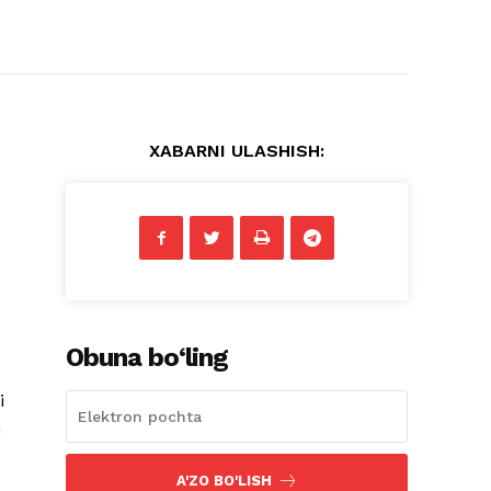
XABARNI ULASHISH:
Obuna bo‘ling
i
h
A'ZO BO'LISH