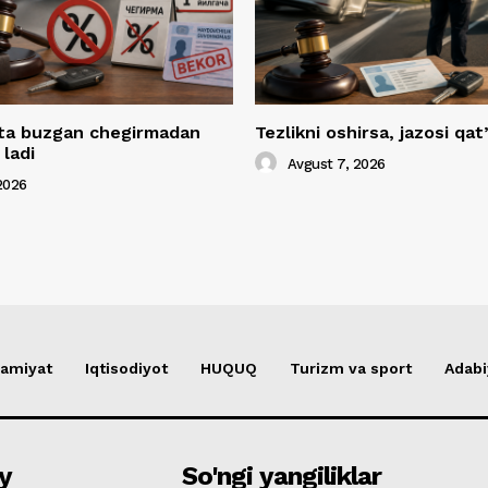
yta buzgan chegirmadan
Tezlikni oshirsa, jazosi qat
ladi
Avgust 7, 2026
2026
amiyat
Iqtisodiyot
HUQUQ
Turizm va sport
Adabi
y
So'ngi yangiliklar