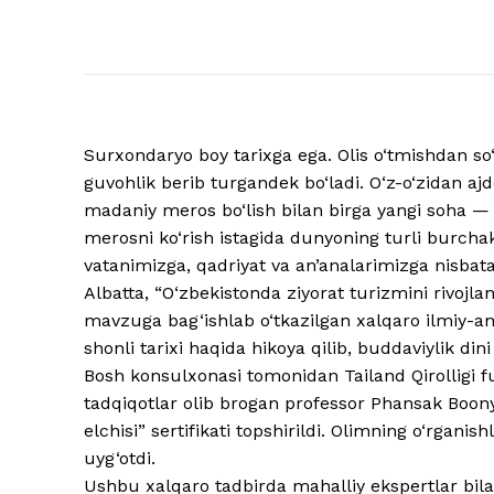
Surxondaryo boy tarixga ega. Olis o‘tmishdan so‘
guvohlik berib turgandek bo‘ladi. O‘z-o‘zidan a
madaniy meros bo‘lish bilan birga yangi soha — 
merosni ko‘rish istagida dunyoning turli burchak
vatanimizga, qadriyat va an’analarimizga nisbatan
Albatta, “O‘zbekistonda ziyorat turizmini rivojlan
mavzuga bag‘ishlab o‘tkazilgan xalqaro ilmiy-am
shonli tarixi haqida hikoya qilib, buddaviylik d
Bosh konsulxonasi tomonidan Tailand Qirolligi f
tadqiqotlar olib brogan professor Phansak Boon
elchisi” sertifikati topshirildi. Olimning o‘rganis
uyg‘otdi.
Ushbu xalqaro tadbirda mahalliy ekspertlar bilan