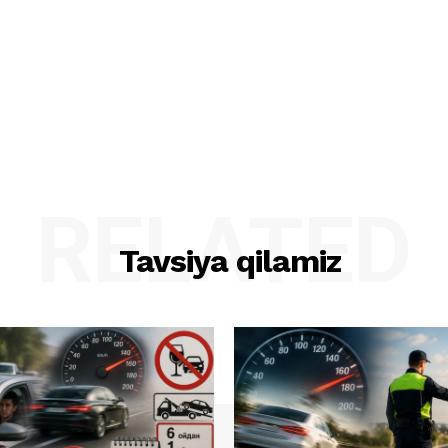
RELATED
Tavsiya qilamiz