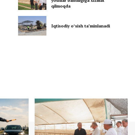
yoshlar bandligiga xizmat
qilmoqda
Iqtisodiy oʻsish taʼminlanadi