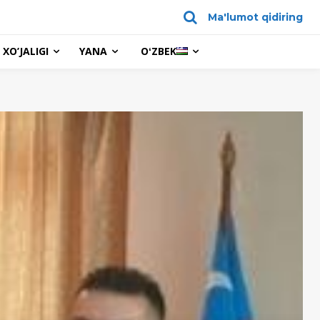
Ma'lumot qidiring
XO’JALIGI
YANA
OʻZBEK