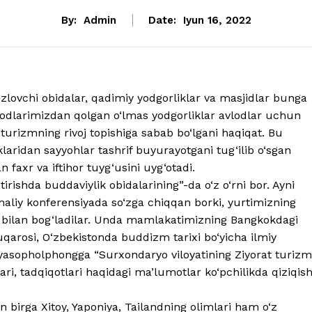
By:
Admin
Date:
Iyun 16, 2022
zlovchi obidalar, qadimiy yodgorliklar va masjidlar bunga
jdodlarimizdan qolgan o‘lmas yodgorliklar avlodlar uchun
turizmning rivoj topishiga sabab bo‘lgani haqiqat. Bu
laridan sayyohlar tashrif buyurayotgani tug‘ilib o‘sgan
 faxr va iftihor tuyg‘usini uyg‘otadi.
tirishda buddaviylik obidalarining”-da o‘z o‘rni bor. Ayni
aliy konferensiyada so‘zga chiqqan borki, yurtimizning
ini bilan bog‘ladilar. Unda mamlakatimizning Bangkokdagi
uqarosi, O‘zbekistonda buddizm tarixi bo‘yicha ilmiy
yasopholphongga “Surxondaryo viloyatining Ziyorat turizm
hlari, tadqiqotlari haqidagi ma’lumotlar ko‘pchilikda qiziqis
 birga Xitoy, Yaponiya, Tailandning olimlari ham o‘z