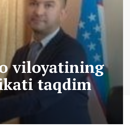
o viloyatining
fikati taqdim