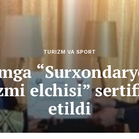
TURIZM VA SPORT
imga “Surxondary
zmi elchisi” serti
etildi