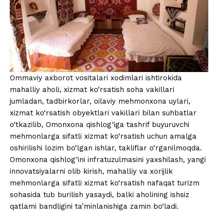
Ommaviy axborot vositalari xodimlari ishtirokida
mahalliy aholi, xizmat ko‘rsatish soha vakillari
jumladan, tadbirkorlar, oilaviy mehmonxona uylari,
xizmat ko‘rsatish obyektlari vakillari bilan suhbatlar
o‘tkazilib, Omonxona qishlog‘iga tashrif buyuruvchi
mehmonlarga sifatli xizmat ko‘rsatish uchun amalga
oshirilishi lozim bo‘lgan ishlar, takliflar o‘rganilmoqda.
Omonxona qishlog‘ini infratuzulmasini yaxshilash, yangi
innovatsiyalarni olib kirish, mahalliy va xorijlik
mehmonlarga sifatli xizmat ko‘rsatish nafaqat turizm
sohasida tub burilish yasaydi, balki aholining ishsiz
qatlami bandligini ta’minlanishiga zamin bo‘ladi.