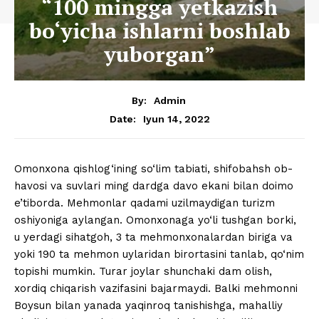
“100 mingga yetkazish
bo‘yicha ishlarni boshlab
yuborgan”
By:
Admin
Iyun 14, 2022
Date:
Omonxona qishlog‘ining so‘lim tabiati, shifobahsh ob-
havosi va suvlari ming dardga davo ekani bilan doimo
e’tiborda. Mehmonlar qadami uzilmaydigan turizm
oshiyoniga aylangan. Omonxonaga yo‘li tushgan borki,
u yerdagi sihatgoh, 3 ta mehmonxonalardan biriga va
yoki 190 ta mehmon uylaridan birortasini tanlab, qo‘nim
topishi mumkin. Turar joylar shunchaki dam olish,
xordiq chiqarish vazifasini bajarmaydi. Balki mehmonni
Boysun bilan yanada yaqinroq tanishishga, mahalliy