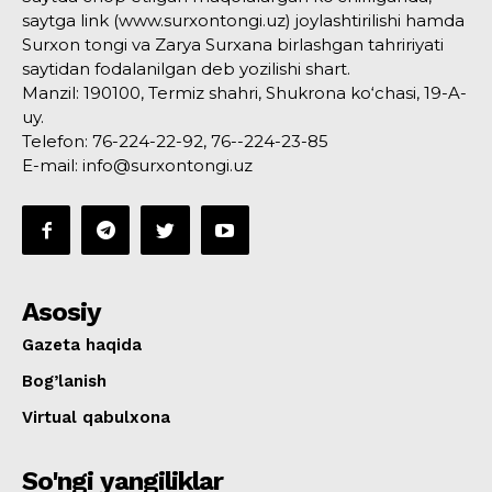
saytga link (www.surxontongi.uz) joylashtirilishi hamda
Surxon tongi va Zarya Surxana birlashgan tahririyati
saytidan fodalanilgan deb yozilishi shart.
Manzil: 190100, Termiz shahri, Shukrona ko‘chasi, 19-A-
uy.
Telefon: 76-224-22-92, 76--224-23-85
E-mail: info@surxontongi.uz
Asosiy
Gazeta haqida
Bog’lanish
Virtual qabulxona
So'ngi yangiliklar