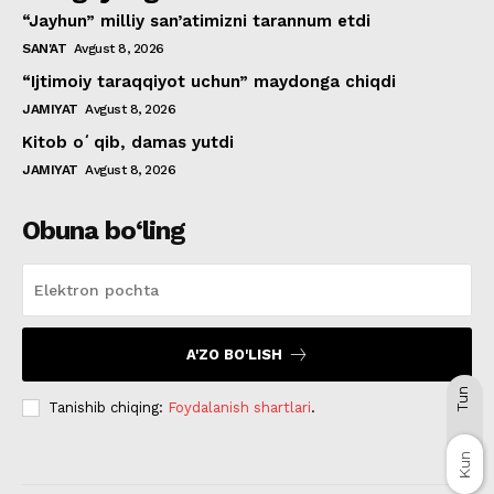
“Jayhun” milliy san’atimizni tarannum etdi
SAN'AT
Avgust 8, 2026
“Ijtimoiy taraqqiyot uchun” maydonga chiqdi
JAMIYAT
Avgust 8, 2026
Kitob oʻqib, damas yutdi
JAMIYAT
Avgust 8, 2026
Obuna bo‘ling
A'ZO BO'LISH
Tun
Tanishib chiqing:
Foydalanish shartlari
.
Kun
Kun