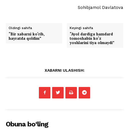
Sohibjamol Davlatova
Oldingi sahifa
Keyingi sahifa
“Bir xabarni ko‘rib,
“Ayol dardiga hamdard
hayratda qoldim”
tomoshabin ko‘z
yoshlarini tiya olmaydi”
XABARNI ULASHISH:
Obuna bo‘ling