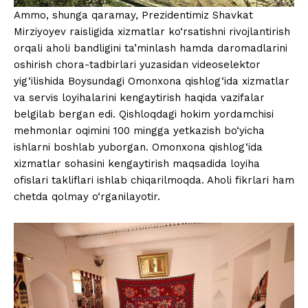
Ammo, shunga qaramay, Prezidentimiz Shavkat
Mirziyoyev raisligida xizmatlar ko‘rsatishni rivojlantirish
orqali aholi bandligini ta’minlash hamda daromadlarini
oshirish chora-tadbirlari yuzasidan videoselektor
yig‘ilishida Boysundagi Omonxona qishlog‘ida xizmatlar
va servis loyihalarini kengaytirish haqida vazifalar
belgilab bergan edi. Qishloqdagi hokim yordamchisi
mehmonlar oqimini 100 mingga yetkazish bo‘yicha
ishlarni boshlab yuborgan. Omonxona qishlog‘ida
xizmatlar sohasini kengaytirish maqsadida loyiha
ofislari takliflari ishlab chiqarilmoqda. Aholi fikrlari ham
chetda qolmay o‘rganilayotir.