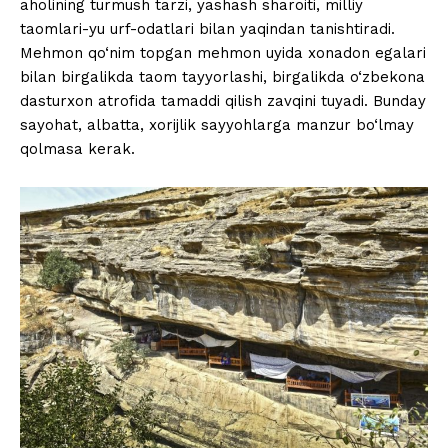
aholining turmush tarzi, yashash sharoiti, milliy
taomlari-yu urf-odatlari bilan yaqindan tanishtiradi.
Mehmon qo‘nim topgan mehmon uyida xonadon egalari
bilan birgalikda taom tayyorlashi, birgalikda o‘zbekona
dasturxon atrofida tamaddi qilish zavqini tuyadi. Bunday
sayohat, albatta, xorijlik sayyohlarga manzur bo‘lmay
qolmasa kerak.