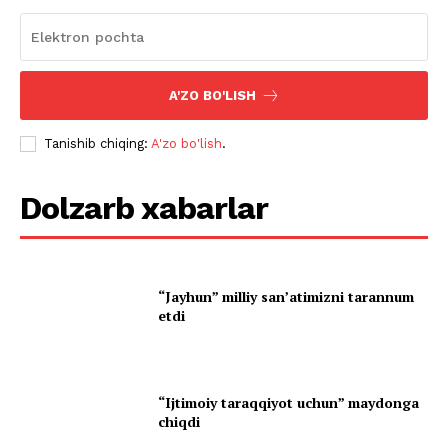
A'ZO BO'LISH
Tanishib chiqing:
A'zo bo'lish
.
Dolzarb xabarlar
“Jayhun” milliy san’atimizni tarannum
etdi
“Ijtimoiy taraqqiyot uchun” maydonga
chiqdi