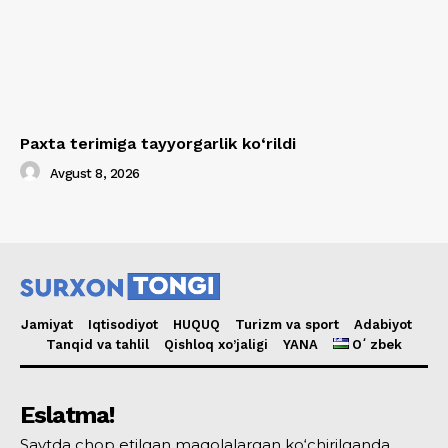
Paxta terimiga tayyorgarlik ko‘rildi
Avgust 8, 2026
Jamiyat
Iqtisodiyot
HUQUQ
Turizm va sport
Adabiyot
Tanqid va tahlil
Qishloq xo’jaligi
YANA
Oʻzbek
Eslatma!
Saytda chop etilgan maqolalargan ko‘chirilganda,