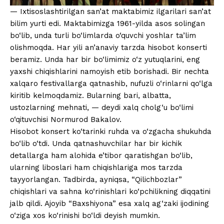
— Ixtisoslashtirilgan san’at maktabimiz ilgarilari san’at
bilim yurti edi. Maktabimizga 1961-yilda asos solingan
bo‘lib, unda turli bo‘limlarda o‘quvchi yoshlar ta’lim
olishmoqda. Har yili an’anaviy tarzda hisobot konserti
beramiz. Unda har bir bo‘limimiz o‘z yutuqlarini, eng
yaxshi chiqishlarini namoyish etib borishadi. Bir nechta
xalqaro festivallarga qatnashib, nufuzli o‘rinlarni qo‘lga
kiritib kelmoqdamiz. Bularning bari, albatta,
ustozlarning mehnati, — deydi xalq cholg‘u bo‘limi
o‘qituvchisi Normurod Bakalov.
Hisobot konsert ko‘tarinki ruhda va o‘zgacha shukuhda
bo‘lib o‘tdi. Unda qatnashuvchilar har bir kichik
detallarga ham alohida e’tibor qaratishgan bo‘lib,
ularning liboslari ham chiqishlariga mos tarzda
tayyorlangan. Tadbirda, ayniqsa, “Qilichbozlar”
chiqishlari va sahna ko‘rinishlari ko‘pchilikning diqqatini
jalb qildi. Ajoyib “Baxshiyona” esa xalq ag‘zaki ijodining
o‘ziga xos ko‘rinishi bo‘ldi deyish mumkin.