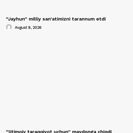
“Jayhun” milliy san’atimizni tarannum etdi
Avgust 8, 2026
“Ijtimoiy taraqqiyot uchun” maydonga chiqdi