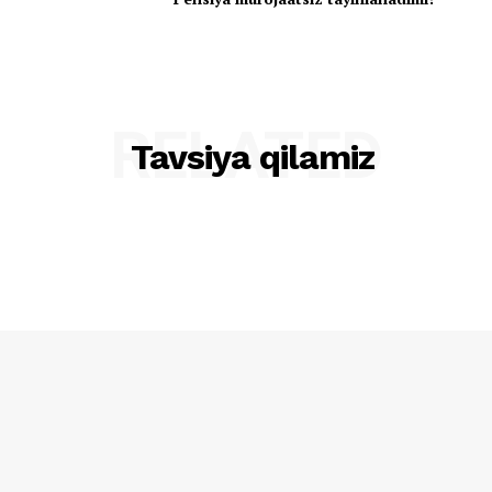
RELATED
Tavsiya qilamiz