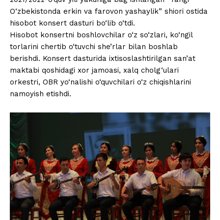
O‘zbekistonda erkin va farovon yashaylik” shiori ostida
hisobot konsert dasturi bo‘lib o‘tdi.
Hisobot konsertni boshlovchilar o‘z so‘zlari, ko‘ngil
torlarini chertib o‘tuvchi she’rlar bilan boshlab
berishdi. Konsert dasturida ixtisoslashtirilgan san’at
maktabi qoshidagi xor jamoasi, xalq cholg‘ulari
orkestri, OBR yo‘nalishi o‘quvchilari o‘z chiqishlarini
namoyish etishdi.