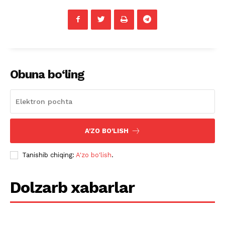
Obuna bo‘ling
A'ZO BO'LISH
Tanishib chiqing:
A'zo bo'lish
.
Dolzarb xabarlar