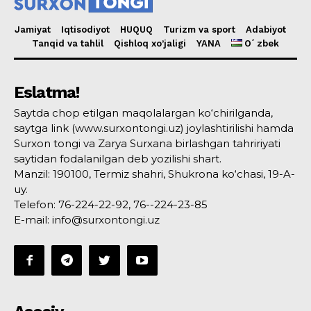
Jamiyat
Iqtisodiyot
HUQUQ
Turizm va sport
Adabiyot
Tanqid va tahlil
Qishloq xo’jaligi
YANA
Oʻzbek
Eslatma!
Saytda chop etilgan maqolalargan ko‘chirilganda,
saytga link (www.surxontongi.uz) joylashtirilishi hamda
Surxon tongi va Zarya Surxana birlashgan tahririyati
saytidan fodalanilgan deb yozilishi shart.
Manzil: 190100, Termiz shahri, Shukrona ko‘chasi, 19-A-
uy.
Telefon: 76-224-22-92, 76--224-23-85
E-mail: info@surxontongi.uz