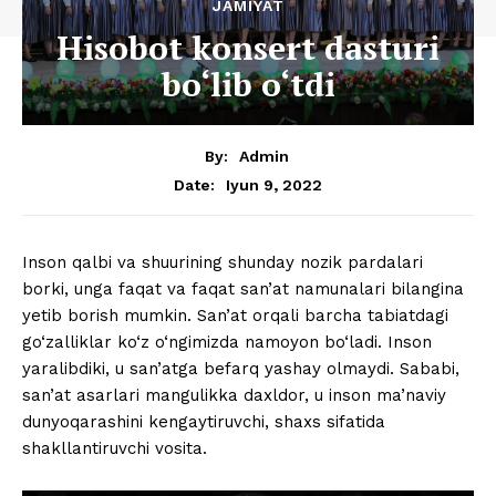
JAMIYAT
Hisobot konsert dasturi
bo‘lib o‘tdi
By:
Admin
Iyun 9, 2022
Date:
Inson qalbi va shuurining shunday nozik pardalari
borki, unga faqat va faqat san’at namunalari bilangina
yetib borish mumkin. San’at orqali barcha tabiatdagi
go‘zalliklar ko‘z o‘ngimizda namoyon bo‘ladi. Inson
yaralibdiki, u san’atga befarq yashay olmaydi. Sababi,
san’at asarlari mangulikka daxldor, u inson ma’naviy
dunyoqarashini kengaytiruvchi, shaxs sifatida
shakllantiruvchi vosita.