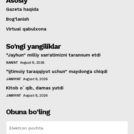
Asosiy
Gazeta haqida
Bog’lanish
Virtual qabulxona
So'ngi yangiliklar
“Jayhun” milliy san’atimizni tarannum etdi
SAN'AT
Avgust 8, 2026
“Ijtimoiy taraqqiyot uchun” maydonga chiqdi
JAMIYAT
Avgust 8, 2026
Kitob oʻqib, damas yutdi
JAMIYAT
Avgust 8, 2026
Obuna bo‘ling