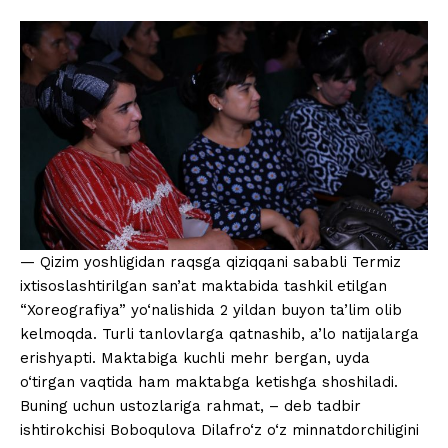
— Qizim yoshligidan raqsga qiziqqani sababli Termiz
ixtisoslashtirilgan san’at maktabida tashkil etilgan
“Xoreografiya” yo‘nalishida 2 yildan buyon ta’lim olib
kelmoqda. Turli tanlovlarga qatnashib, a’lo natijalarga
erishyapti. Maktabiga kuchli mehr bergan, uyda
o‘tirgan vaqtida ham maktabga ketishga shoshiladi.
Buning uchun ustozlariga rahmat, – deb tadbir
ishtirokchisi Boboqulova Dilafro‘z o‘z minnatdorchiligini