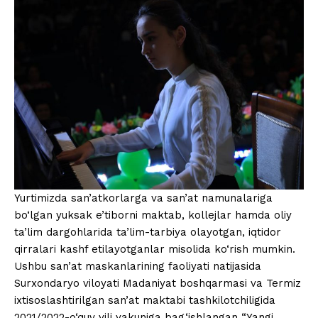
Yurtimizda san’atkorlarga va san’at namunalariga
bo‘lgan yuksak e’tiborni maktab, kollejlar hamda oliy
ta’lim dargohlarida ta’lim-tarbiya olayotgan, iqtidor
qirralari kashf etilayotganlar misolida ko‘rish mumkin.
Ushbu san’at maskanlarining faoliyati natijasida
Surxondaryo viloyati Madaniyat boshqarmasi va Termiz
ixtisoslashtirilgan san’at maktabi tashkilotchiligida
2021/2022-o‘quv yili yakuniga bag‘ishlangan “Yangi