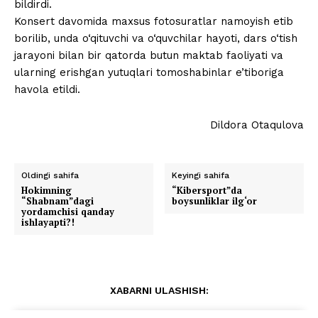
bildirdi.
Konsert davomida maxsus fotosuratlar namoyish etib
borilib, unda o‘qituvchi va o‘quvchilar hayoti, dars o‘tish
jarayoni bilan bir qatorda butun maktab faoliyati va
ularning erishgan yutuqlari tomoshabinlar e’tiboriga
havola etildi.
Dildora Otaqulova
Oldingi sahifa
Keyingi sahifa
Hokimning
“Kibersport”da
“Shabnam”dagi
boysunliklar ilg‘or
yordamchisi qanday
ishlayapti?!
XABARNI ULASHISH: