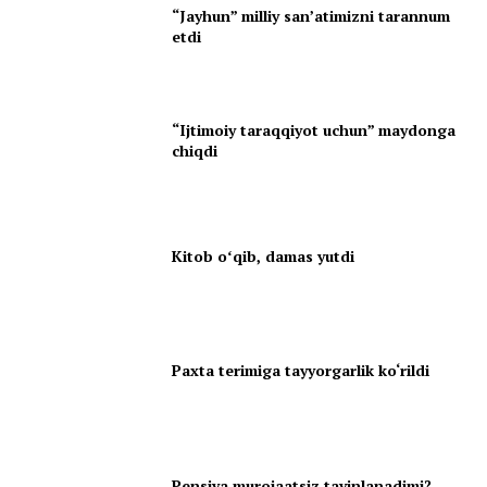
“Jayhun” milliy san’atimizni tarannum
etdi
“Ijtimoiy taraqqiyot uchun” maydonga
chiqdi
Kitob oʻqib, damas yutdi
Paxta terimiga tayyorgarlik ko‘rildi
Pensiya murojaatsiz tayinlanadimi?