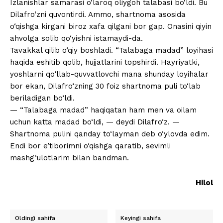
Izlanishlar samarasi o‘laroq oliygoh talabasi bo‘ldi. Bu
Dilafro‘zni quvontirdi. Ammo, shartnoma asosida
o‘qishga kirgani biroz xafa qilgani bor gap. Onasini qiyin
ahvolga solib qo‘yishni istamaydi-da.
Tavakkal qilib o‘qiy boshladi. “Talabaga madad” loyihasi
haqida eshitib qolib, hujjatlarini topshirdi. Hayriyatki,
yoshlarni qo‘llab-quvvatlovchi mana shunday loyihalar
bor ekan, Dilafro‘zning 30 foiz shartnoma puli to‘lab
beriladigan bo‘ldi.
— “Talabaga madad” haqiqatan ham men va oilam
uchun katta madad bo‘ldi, — deydi Dilafro‘z. —
Shartnoma pulini qanday to‘layman deb o‘ylovda edim.
Endi bor e’tiborimni o‘qishga qaratib, sevimli
mashg‘ulotlarim bilan bandman.
Hilol
Oldingi sahifa
Keyingi sahifa