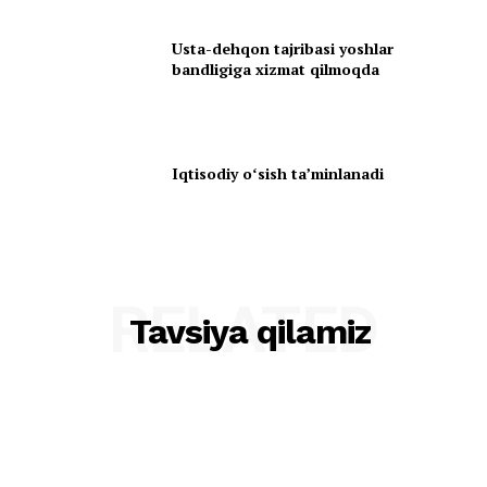
Usta-dehqon tajribasi yoshlar
bandligiga xizmat qilmoqda
Iqtisodiy oʻsish taʼminlanadi
RELATED
Tavsiya qilamiz