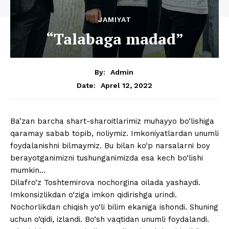
JAMIYAT
“Talabaga madad”
By:
Admin
Aprel 12, 2022
Date:
Ba’zan barcha shart-sharoitlarimiz muhayyo bo‘lishiga
qaramay sabab topib, noliymiz. Imkoniyatlardan unumli
foydalanishni bilmaymiz. Bu bilan ko‘p narsalarni boy
berayotganimizni tushunganimizda esa kech bo‘lishi
mumkin…
Dilafro‘z Toshtemirova nochorgina oilada yashaydi.
Imkonsizlikdan o‘ziga imkon qidirishga urindi.
Nochorlikdan chiqish yo‘li bilim ekaniga ishondi. Shuning
uchun o‘qidi, izlandi. Bo‘sh vaqtidan unumli foydalandi.