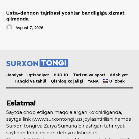
Usta-dehqon tajribasi yoshlar bandligiga xizmat
qilmoqda
Avgust 7, 2026
Jamiyat
Iqtisodiyot
HUQUQ
Turizm va sport
Adabiyot
Tanqid va tahlil
Qishloq xo’jaligi
YANA
Oʻzbek
Eslatma!
Saytda chop etilgan maqolalargan ko‘chirilganda,
saytga link (www.surxontongi.uz) joylashtirilishi hamda
Surxon tongi va Zarya Surxana birlashgan tahririyati
saytidan fodalanilgan deb yozilishi shart.