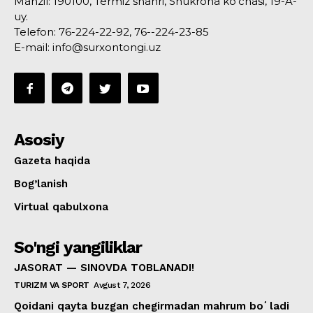
Manzil: 190100, Termiz shahri, Shukrona ko‘chasi, 19-A-
uy.
Telefon: 76-224-22-92, 76--224-23-85
E-mail: info@surxontongi.uz
Asosiy
Gazeta haqida
Bog’lanish
Virtual qabulxona
So'ngi yangiliklar
JASORAT — SINOVDA TOBLANADI!
TURIZM VA SPORT
Avgust 7, 2026
Qoidani qayta buzgan chegirmadan mahrum boʻladi