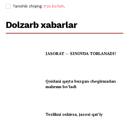
Tanishib chiqing:
A'zo bo'lish
.
Dolzarb xabarlar
JASORAT — SINOVDA TOBLANADI!
Qoidani qayta buzgan chegirmadan
mahrum boʻladi
Tezlikni oshirsa, jazosi qatʼiy