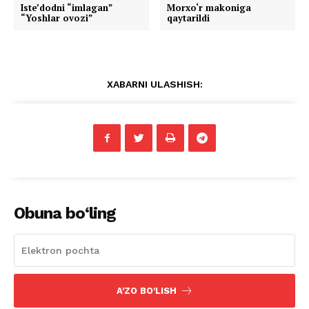
Iste’dodni “imlagan”
Morxo‘r makoniga
“Yoshlar ovozi”
qaytarildi
XABARNI ULASHISH:
Obuna bo‘ling
A'ZO BO'LISH