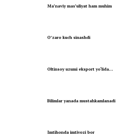
Ma’naviy mas’uliyat ham muhim
Oʻzaro kuch sinashdi
Oltinsoy uzumi eksport yo‘lida…
Bilimlar yanada mustahkamlanadi
Imtihonda imtiyozi bor