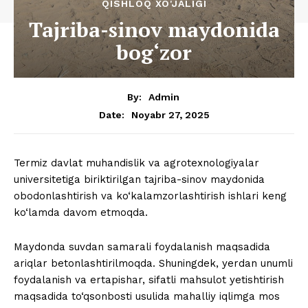
QISHLOQ XO'JALIGI
Tajriba-sinov maydonida
bog‘zor
By:
Admin
Noyabr 27, 2025
Date:
Termiz davlat muhandislik va agrotexnologiyalar
universitetiga biriktirilgan tajriba-sinov maydonida
obodonlashtirish va ko‘kalamzorlashtirish ishlari keng
ko‘lamda davom etmoqda.
Maydonda suvdan samarali foydalanish maqsadida
ariqlar betonlashtirilmoqda. Shuningdek, yerdan unumli
foydalanish va ertapishar, sifatli mahsulot yetishtirish
maqsadida to‘qsonbosti usulida mahalliy iqlimga mos