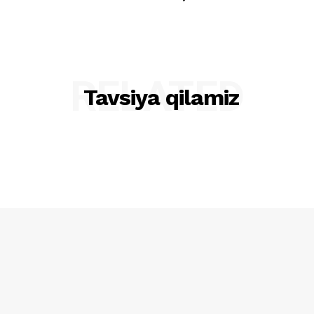
RELATED
Tavsiya qilamiz