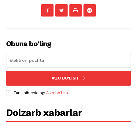
Obuna bo‘ling
A'ZO BO'LISH
Tanishib chiqing:
A'zo bo'lish
.
Dolzarb xabarlar