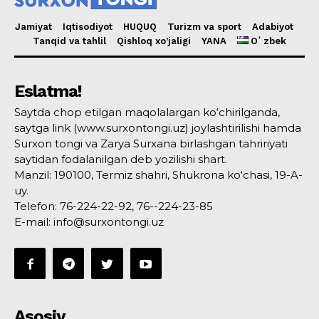
Jamiyat
Iqtisodiyot
HUQUQ
Turizm va sport
Adabiyot
Tanqid va tahlil
Qishloq xo’jaligi
YANA
Oʻzbek
Eslatma!
Saytda chop etilgan maqolalargan ko‘chirilganda,
saytga link (www.surxontongi.uz) joylashtirilishi hamda
Surxon tongi va Zarya Surxana birlashgan tahririyati
saytidan fodalanilgan deb yozilishi shart.
Manzil: 190100, Termiz shahri, Shukrona ko‘chasi, 19-A-
uy.
Telefon: 76-224-22-92, 76--224-23-85
E-mail: info@surxontongi.uz
Asosiy