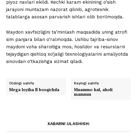
piyoz navlari ekildi. Kechki karam ekinining o‘sish
jarayoni muntazam nazorat qilinib, agrotexnik
talablarga asosan parvarish ishlari olib borilmoqda.
Maydon xavfsizligini ta’minlash maqsadida uning atrofi
sim panjara bilan o‘ralmoqda. Ushbu tajriba-sinov
maydoni voha sharoitiga mos, hosildor va resurslarni
tejaydigan qishloq xo‘jaligi texnologiyalarini amaliyotda
sinovdan o‘tkazishga xizmat qiladi.
Oldingi sahifa
Keyingi sahifa
Mega loyiha II bosqichda
Muammo hal, aholi
mamnun
XABARNI ULASHISH: