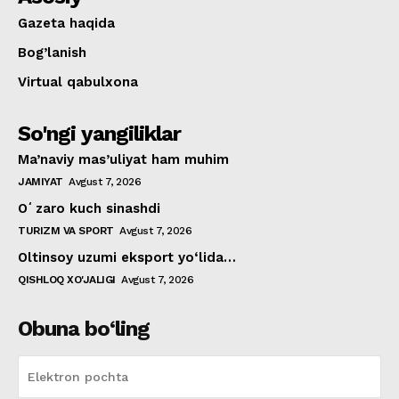
Gazeta haqida
Bog’lanish
Virtual qabulxona
So'ngi yangiliklar
Ma’naviy mas’uliyat ham muhim
JAMIYAT
Avgust 7, 2026
Oʻzaro kuch sinashdi
TURIZM VA SPORT
Avgust 7, 2026
Oltinsoy uzumi eksport yo‘lida…
QISHLOQ XO'JALIGI
Avgust 7, 2026
Obuna bo‘ling