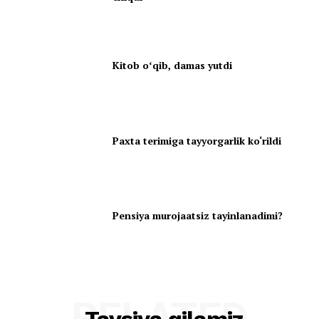
Kitob oʻqib, damas yutdi
Paxta terimiga tayyorgarlik ko‘rildi
Pensiya murojaatsiz tayinlanadimi?
RELATED
Tavsiya qilamiz