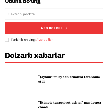
Obuna bo‘ling
A'ZO BO'LISH
Tanishib chiqing:
A'zo bo'lish
.
Dolzarb xabarlar
“Jayhun” milliy san’atimizni tarannum
etdi
“Ijtimoiy taraqqiyot uchun” maydonga
chiqdi