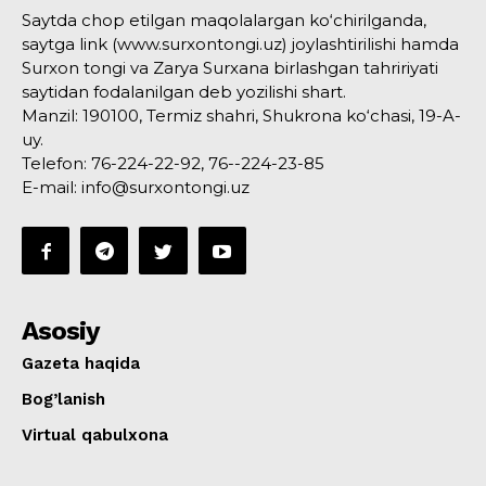
Saytda chop etilgan maqolalargan ko‘chirilganda,
saytga link (www.surxontongi.uz) joylashtirilishi hamda
Surxon tongi va Zarya Surxana birlashgan tahririyati
saytidan fodalanilgan deb yozilishi shart.
Manzil: 190100, Termiz shahri, Shukrona ko‘chasi, 19-A-
uy.
Telefon: 76-224-22-92, 76--224-23-85
E-mail: info@surxontongi.uz
Asosiy
Gazeta haqida
Bog’lanish
Virtual qabulxona