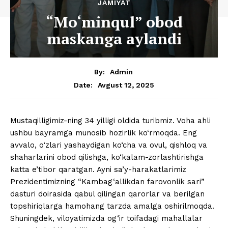
JAMIYAT
“Mo‘minqul” obod
maskanga aylandi
By:
Admin
Avgust 12, 2025
Date:
Mustaqilligimiz-ning 34 yilligi oldida turibmiz. Voha ahli
ushbu bayramga munosib hozirlik ko‘rmoqda. Eng
avvalo, o‘zlari yashaydigan ko‘cha va ovul, qishloq va
shaharlarini obod qilishga, ko‘kalam-zorlashtirishga
katta e’tibor qaratgan. Ayni sa’y-harakatlarimiz
Prezidentimizning “Kambag‘allikdan farovonlik sari”
dasturi doirasida qabul qilingan qarorlar va berilgan
topshiriqlarga hamohang tarzda amalga oshirilmoqda.
Shuningdek, viloyatimizda og‘ir toifadagi mahallalar