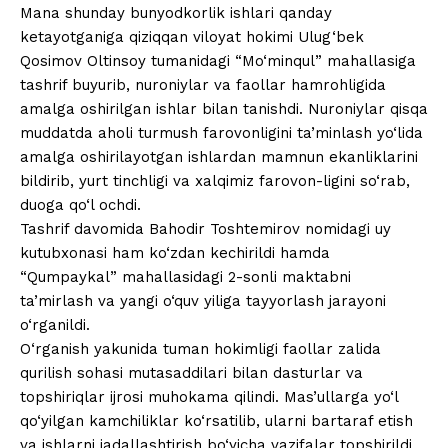
Mana shunday bunyodkorlik ishlari qanday
ketayotganiga qiziqqan viloyat hokimi Ulug‘bek
Qosimov Oltinsoy tumanidagi “Mo‘minqul” mahallasiga
tashrif buyurib, nuroniylar va faollar hamrohligida
amalga oshirilgan ishlar bilan tanishdi. Nuroniylar qisqa
muddatda aholi turmush farovonligini ta’minlash yo‘lida
amalga oshirilayotgan ishlardan mamnun ekanliklarini
bildirib, yurt tinchligi va xalqimiz farovon-ligini so‘rab,
duoga qo‘l ochdi.
Tashrif davomida Bahodir Toshtemirov nomidagi uy
kutubxonasi ham ko‘zdan kechirildi hamda
“Qumpaykal” mahallasidagi 2-sonli maktabni
ta’mirlash va yangi o‘quv yiliga tayyorlash jarayoni
o‘rganildi.
O‘rganish yakunida tuman hokimligi faollar zalida
qurilish sohasi mutasaddilari bilan dasturlar va
topshiriqlar ijrosi muhokama qilindi. Mas’ullarga yo‘l
qo‘yilgan kamchiliklar ko‘rsatilib, ularni bartaraf etish
va ishlarni jadallashtirish bo‘yicha vazifalar topshirildi.