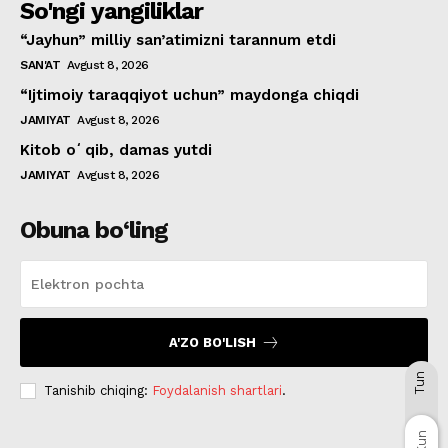
So'ngi yangiliklar
“Jayhun” milliy san’atimizni tarannum etdi
SAN'AT
Avgust 8, 2026
“Ijtimoiy taraqqiyot uchun” maydonga chiqdi
JAMIYAT
Avgust 8, 2026
Kitob oʻqib, damas yutdi
JAMIYAT
Avgust 8, 2026
Obuna bo‘ling
A'ZO BO'LISH
Tun
Tanishib chiqing:
Foydalanish shartlari
.
Kun
Kun