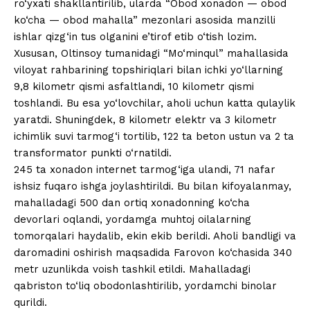
ro‘yxati shakllantirilib, ularda “Obod xonadon — obod
ko‘cha — obod mahalla” mezonlari asosida manzilli
ishlar qizg‘in tus olganini e’tirof etib o‘tish lozim.
Xususan, Oltinsoy tumanidagi “Mo‘minqul” mahallasida
viloyat rahbarining topshiriqlari bilan ichki yo‘llarning
9,8 kilometr qismi asfaltlandi, 10 kilometr qismi
toshlandi. Bu esa yo‘lovchilar, aholi uchun katta qulaylik
yaratdi. Shuningdek, 8 kilometr elektr va 3 kilometr
ichimlik suvi tarmog‘i tortilib, 122 ta beton ustun va 2 ta
transformator punkti o‘rnatildi.
245 ta xonadon internet tarmog‘iga ulandi, 71 nafar
ishsiz fuqaro ishga joylashtirildi. Bu bilan kifoyalanmay,
mahalladagi 500 dan ortiq xonadonning ko‘cha
devorlari oqlandi, yordamga muhtoj oilalarning
tomorqalari haydalib, ekin ekib berildi. Aholi bandligi va
daromadini oshirish maqsadida Farovon ko‘chasida 340
metr uzunlikda voish tashkil etildi. Mahalladagi
qabriston to‘liq obodonlashtirilib, yordamchi binolar
qurildi.