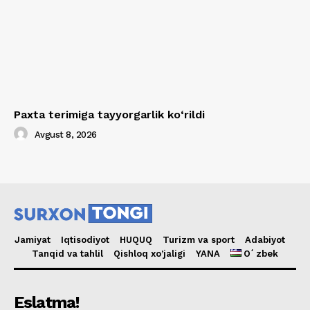
Paxta terimiga tayyorgarlik ko‘rildi
Avgust 8, 2026
Jamiyat
Iqtisodiyot
HUQUQ
Turizm va sport
Adabiyot
Tanqid va tahlil
Qishloq xo’jaligi
YANA
Oʻzbek
Eslatma!