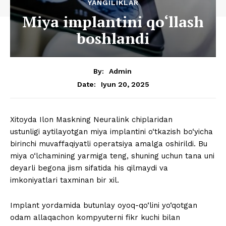
YANGILIKLAR
Miya implantini qo‘llash
boshlandi
By:
Admin
Iyun 20, 2025
Date:
Xitoyda Ilon Maskning Neuralink chiplaridan
ustunligi aytilayotgan miya implantini o‘tkazish bo‘yicha
birinchi muvaffaqiyatli operatsiya amalga oshirildi. Bu
miya o‘lchamining yarmiga teng, shuning uchun tana uni
deyarli begona jism sifatida his qilmaydi va
imkoniyatlari taxminan bir xil.
Implant yordamida butunlay oyoq-qo‘lini yo‘qotgan
odam allaqachon kompyuterni fikr kuchi bilan