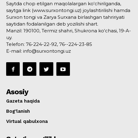
Saytda chop etilgan maqolalargan ko‘chirilganda,
saytga link (www.surxontongi.uz) joylashtirilishi hamda
Surxon tongi va Zarya Surxana birlashgan tahririyati
saytidan fodalanilgan deb yozilishi shart.
Manzil: 190100, Termiz shahri, Shukrona ko‘chasi, 19-A-
uy.
Telefon: 76-224-22-92, 76--224-23-85
E-mail: info@surxontongi.uz
Asosiy
Gazeta haqida
Bog’lanish
Virtual qabulxona