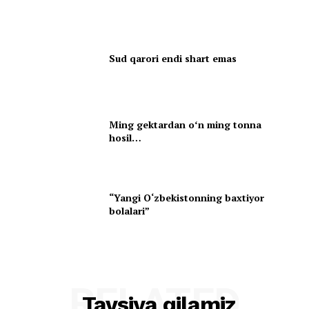
Sud qarori endi shart emas
Ming gektardan oʻn ming tonna
hosil…
“Yangi O‘zbekistonning baxtiyor
bolalari”
RELATED
Tavsiya qilamiz