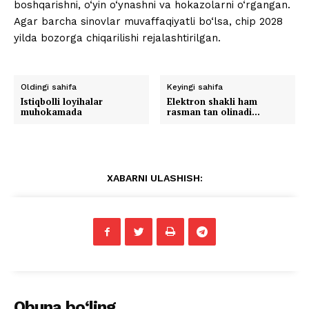
boshqarishni, o‘yin o‘ynashni va hokazolarni o‘rgangan.
Agar barcha sinovlar muvaffaqiyatli bo‘lsa, chip 2028
yilda bozorga chiqarilishi rejalashtirilgan.
Oldingi sahifa
Keyingi sahifa
Istiqbolli loyihalar
Elektron shakli ham
muhokamada
rasman tan olinadi…
XABARNI ULASHISH:
Obuna bo‘ling