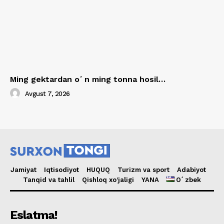
Ming gektardan oʻn ming tonna hosil…
Avgust 7, 2026
Jamiyat
Iqtisodiyot
HUQUQ
Turizm va sport
Adabiyot
Tanqid va tahlil
Qishloq xo’jaligi
YANA
Oʻzbek
Eslatma!