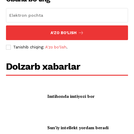
A'ZO BO'LISH
Tanishib chiqing:
A'zo bo'lish
.
Dolzarb xabarlar
Imtihonda imtiyozi bor
Sun’iy intellekt yordam beradi