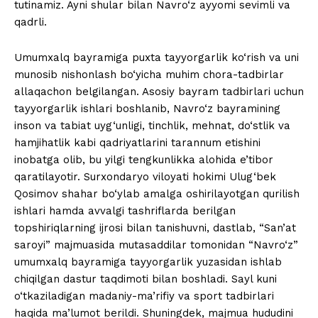
tutinamiz. Ayni shular bilan Navro‘z ayyomi sevimli va
qadrli.
Umumxalq bayramiga puxta tayyorgarlik ko‘rish va uni
munosib nishonlash bo‘yicha muhim chora-tadbirlar
allaqachon belgilangan. Asosiy bayram tadbirlari uchun
tayyorgarlik ishlari boshlanib, Navro‘z bayramining
inson va tabiat uyg‘unligi, tinchlik, mehnat, do‘stlik va
hamjihatlik kabi qadriyatlarini tarannum etishini
inobatga olib, bu yilgi tengkunlikka alohida e’tibor
qaratilayotir. Surxondaryo viloyati hokimi Ulug‘bek
Qosimov shahar bo‘ylab amalga oshirilayotgan qurilish
ishlari hamda avvalgi tashriflarda berilgan
topshiriqlarning ijrosi bilan tanishuvni, dastlab, “San’at
saroyi” majmuasida mutasaddilar tomonidan “Navro‘z”
umumxalq bayramiga tayyorgarlik yuzasidan ishlab
chiqilgan dastur taqdimoti bilan boshladi. Sayl kuni
o‘tkaziladigan madaniy-ma’rifiy va sport tadbirlari
haqida ma’lumot berildi. Shuningdek, majmua hududini