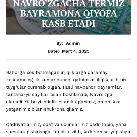
NAVRO‘ZGACHA TERMIZ
BAYRAMONA QIYOFA
KASB ETADI
By:
Admin
Mart 4, 2025
Date:
Bahorga xos bo‘lmagan injiqliklarga qaramay,
ko‘klamning ilk kunlaridanoq, qalbimizni iliqlik, ajib his-
tuyg‘ular qurshab olgan. Fasli navbahor bayramlar,
tantana-yu sayillar bilan boshlanadi, Navro‘zga
ulanadi. Yil bo‘yi intiqlik bilan kutganimiz, omonlikka
yetganimiz bilan shukrona qilamiz.
Qadriyatlarimiz, odat va udumlarimiz qadr topib, yana
sumalak pishirishga, tandir qizitib, ko‘k somsa yopishga