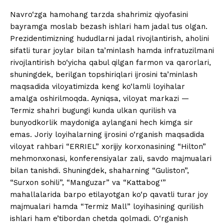
Navro‘zga hamohang tarzda shahrimiz qiyofasini
bayramga moslab bezash ishlari ham jadal tus olgan.
Prezidentimizning hududlarni jadal rivojlantirish, aholini
sifatli turar joylar bilan ta’minlash hamda infratuzilmani
rivojlantirish bo‘yicha qabul qilgan farmon va qarorlari,
shuningdek, berilgan topshiriqlari ijrosini ta’minlash
maqsadida viloyatimizda keng ko‘lamli loyihalar
amalga oshirilmoqda. Ayniqsa, viloyat markazi —
Termiz shahri bugungi kunda ulkan qurilish va
bunyodkorlik maydoniga aylangani hech kimga sir
emas. Joriy loyihalarning ijrosini o‘rganish maqsadida
viloyat rahbari “ERRIEL” xorijiy korxonasining “Hilton”
mehmonxonasi, konferensiyalar zali, savdo majmualari
bilan tanishdi. Shuningdek, shaharning “Guliston”,
“Surxon sohili”, “Manguzar” va “Kattabog‘”
mahallalarida barpo etilayotgan ko‘p qavatli turar joy
majmualari hamda “Termiz Mall” loyihasining qurilish
ishlari ham e’tibordan chetda qolmadi. O‘rganish