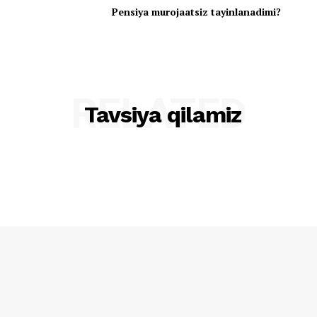
Pensiya murojaatsiz tayinlanadimi?
RELATED
Tavsiya qilamiz