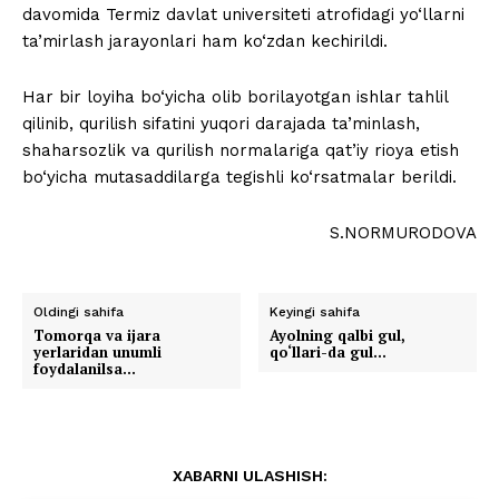
davomida Termiz davlat universiteti atrofidagi yo‘llarni
ta’mirlash jarayonlari ham ko‘zdan kechirildi.
Har bir loyiha bo‘yicha olib borilayotgan ishlar tahlil
qilinib, qurilish sifatini yuqori darajada ta’minlash,
shaharsozlik va qurilish normalariga qat’iy rioya etish
bo‘yicha mutasaddilarga tegishli ko‘rsatmalar berildi.
S.NORMURODOVA
Oldingi sahifa
Keyingi sahifa
Tomorqa va ijara
Ayolning qalbi gul,
yerlaridan unumli
qo‘llari-da gul…
foydalanilsa…
XABARNI ULASHISH: