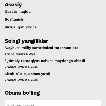
Asosiy
Gazeta haqida
Bog’lanish
Virtual qabulxona
So'ngi yangiliklar
“Jayhun” milliy san’atimizni tarannum etdi
SAN'AT
Avgust 8, 2026
“Ijtimoiy taraqqiyot uchun” maydonga chiqdi
JAMIYAT
Avgust 8, 2026
Kitob oʻqib, damas yutdi
JAMIYAT
Avgust 8, 2026
Obuna bo‘ling