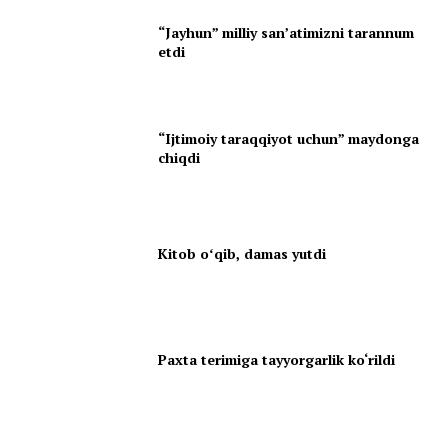
“Jayhun” milliy san’atimizni tarannum
etdi
“Ijtimoiy taraqqiyot uchun” maydonga
chiqdi
Kitob oʻqib, damas yutdi
Paxta terimiga tayyorgarlik ko‘rildi