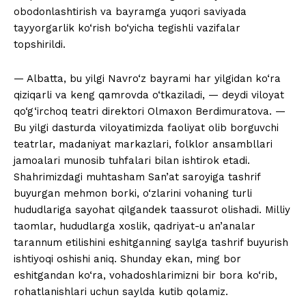
obodonlashtirish va bayramga yuqori saviyada
tayyorgarlik ko‘rish bo‘yicha tegishli vazifalar
topshirildi.
— Albatta, bu yilgi Navro‘z bayrami har yilgidan ko‘ra
qiziqarli va keng qamrovda o‘tkaziladi, — deydi viloyat
qo‘g‘irchoq teatri direktori Olmaxon Berdimuratova. —
Bu yilgi dasturda viloyatimizda faoliyat olib borguvchi
teatrlar, madaniyat markazlari, folklor ansambllari
jamoalari munosib tuhfalari bilan ishtirok etadi.
Shahrimizdagi muhtasham San’at saroyiga tashrif
buyurgan mehmon borki, o‘zlarini vohaning turli
hududlariga sayohat qilgandek taassurot olishadi. Milliy
taomlar, hududlarga xoslik, qadriyat-u an’analar
tarannum etilishini eshitganning saylga tashrif buyurish
ishtiyoqi oshishi aniq. Shunday ekan, ming bor
eshitgandan ko‘ra, vohadoshlarimizni bir bora ko‘rib,
rohatlanishlari uchun saylda kutib qolamiz.