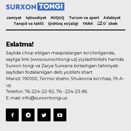
Jamiyat
Iqtisodiyot
HUQUQ
Turizm va sport
Adabiyot
Tanqid va tahlil
Qishloq xo’jaligi
YANA
Oʻzbek
Eslatma!
Saytda chop etilgan maqolalargan ko‘chirilganda,
saytga link (www.surxontongi.uz) joylashtirilishi hamda
Surxon tongi va Zarya Surxana birlashgan tahririyati
saytidan fodalanilgan deb yozilishi shart.
Manzil: 190100, Termiz shahri, Shukrona ko‘chasi, 19-A-
uy.
Telefon: 76-224-22-92, 76--224-23-85
E-mail: info@surxontongi.uz