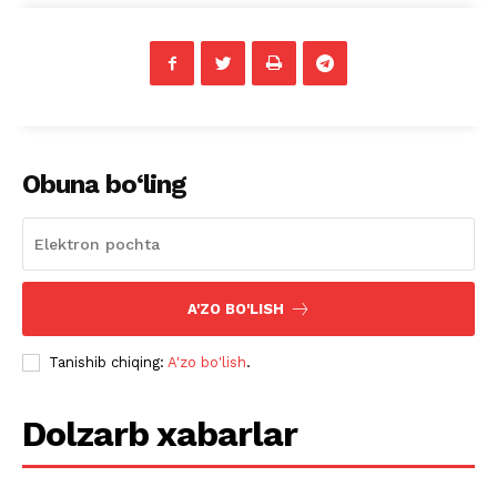
Obuna bo‘ling
A'ZO BO'LISH
Tanishib chiqing:
A'zo bo'lish
.
Dolzarb xabarlar