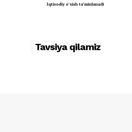
Iqtisodiy oʻsish taʼminlanadi
RELATED
Tavsiya qilamiz