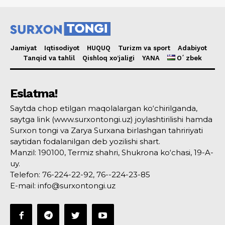
Jamiyat
Iqtisodiyot
HUQUQ
Turizm va sport
Adabiyot
Tanqid va tahlil
Qishloq xo’jaligi
YANA
Oʻzbek
Eslatma!
Saytda chop etilgan maqolalargan ko‘chirilganda,
saytga link (www.surxontongi.uz) joylashtirilishi hamda
Surxon tongi va Zarya Surxana birlashgan tahririyati
saytidan fodalanilgan deb yozilishi shart.
Manzil: 190100, Termiz shahri, Shukrona ko‘chasi, 19-A-
uy.
Telefon: 76-224-22-92, 76--224-23-85
E-mail: info@surxontongi.uz