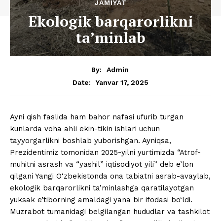
JAMIYAT
Ekologik barqarorlikni
ta’minlab
By:
Admin
Yanvar 17, 2025
Date:
Ayni qish faslida ham bahor nafasi ufurib turgan
kunlarda voha ahli ekin-tikin ishlari uchun
tayyorgarlikni boshlab yuborishgan. Ayniqsa,
Prezidentimiz tomonidan 2025-yilni yurtimizda “Atrof-
muhitni asrash va “yashil” iqtisodiyot yili” deb e’lon
qilgani Yangi O‘zbekistonda ona tabiatni asrab-avaylab,
ekologik barqarorlikni ta’minlashga qaratilayotgan
yuksak e’tiborning amaldagi yana bir ifodasi bo‘ldi.
Muzrabot tumanidagi belgilangan hududlar va tashkilot