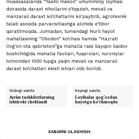
muassasalarida “Yashil makon” umummilliy loyihasi
doirasida daraxt nihollarini o‘tqazish, mevali va
manzarali daraxt ko‘chatlarini ko‘paytirib, agrotexnik
talab asosida parvarishlashga alohida e’tibor
qaratilmoqda. Jumladan, tumandagi Nurli hayot
mahallasining “Obodon” ko‘chasi hamda “Hazrati
Ovg‘on ota qabristoni”ga mahalla raisi Sayqon Saidov
boshchiligida mahalla faollari, fuqarolari, nuroniylar
tomonidan 1000 tupga yaqin mevali va manzarali
daraxt ko‘chatlari ekish ishlari olib borildi.
Oldingi sahifa
Keyingi sahifa
Ayrim tashkilotlarning
Loyihalar qog‘ozdan
ishtiroki cheklandi
hayotga ko‘chmoqda
XABARNI ULASHISH: