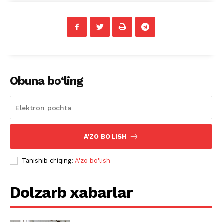
Obuna bo‘ling
A'ZO BO'LISH
Tanishib chiqing:
A'zo bo'lish
.
Dolzarb xabarlar