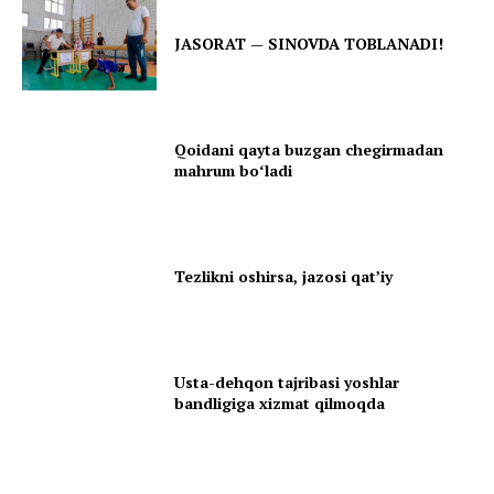
JASORAT — SINOVDA TOBLANADI!
Qoidani qayta buzgan chegirmadan
mahrum boʻladi
Tezlikni oshirsa, jazosi qatʼiy
Usta-dehqon tajribasi yoshlar
bandligiga xizmat qilmoqda