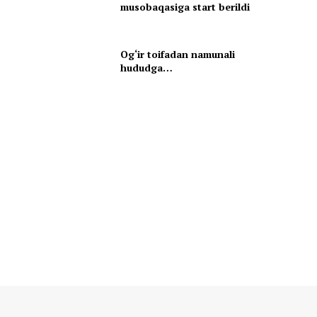
musobaqasiga start berildi
Og‘ir toifadan namunali
hududga…