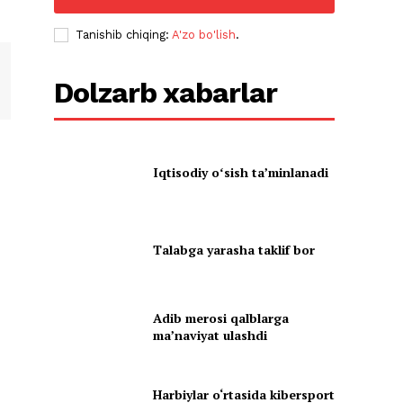
Tanishib chiqing:
A'zo bo'lish
.
Dolzarb xabarlar
Iqtisodiy oʻsish taʼminlanadi
Talabga yarasha taklif bor
Adib merosi qalblarga
maʼnaviyat ulashdi
Harbiylar o‘rtasida kibersport