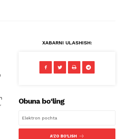
XABARNI ULASHISH:
a
h
Obuna bo‘ling
r
A'ZO BO'LISH