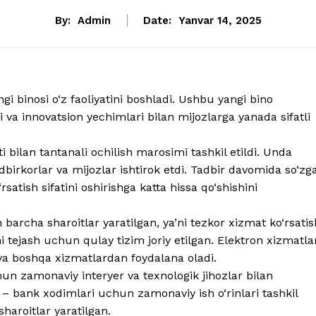
By:
Admin
Date:
Yanvar 14, 2025
 binosi o‘z faoliyatini boshladi. Ushbu yangi bino
 va innovatsion yechimlari bilan mijozlarga yanada sifatli
 bilan tantanali ochilish marosimi tashkil etildi. Unda
adbirkorlar va mijozlar ishtirok etdi. Tadbir davomida so‘zg
atish sifatini oshirishga katta hissa qo‘shishini
barcha sharoitlar yaratilgan, ya’ni tezkor xizmat ko‘rsatis
i tejash uchun qulay tizim joriy etilgan. Elektron xizmatla
h va boshqa xizmatlardan foydalana oladi.
hun zamonaviy interyer va texnologik jihozlar bilan
 – bank xodimlari uchun zamonaviy ish o‘rinlari tashkil
haroitlar yaratilgan.