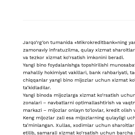
Jarqo‘rg‘on tumanida «Mikrokreditbank»ning yangi
zamonaviy infratuzilma, qulay xizmat sharoitlari
va tezkor xizmat ko‘rsatish imkonini beradi.
Yangi bino foydalanishga topshirilishi munosabati
mahalliy hokimiyat vakillari, bank rahbariyati, t
chiqqanlar yangi bino mijozlar uchun xizmat ko‘rs
ta’kidladilar.
Yangi binoda mijozlarga xizmat ko‘rsatish uchun 
zonalari – navbatlarni optimallashtirish va vaqtn
markazi – mijozlar onlayn to‘lovlar, kredit olis
Keng mijozlar zali esa mijozlarning qulayligi uc
ta’minlangan. Xullas, xodimlar uchun sharoitlar
etilib, samarali xizmat ko‘rsatish uchun barcha s