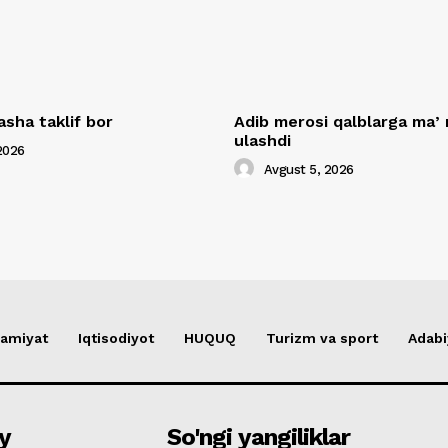
asha taklif bor
Adib merosi qalblarga maʼ
ulashdi
2026
Avgust 5, 2026
amiyat
Iqtisodiyot
HUQUQ
Turizm va sport
Adabi
y
So'ngi yangiliklar