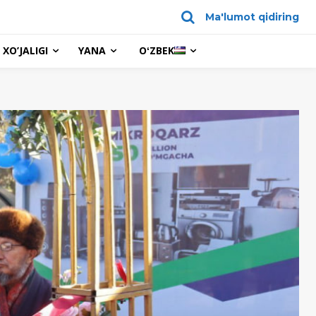
Ma'lumot qidiring
XO’JALIGI
YANA
OʻZBEK