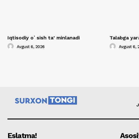
Iqtisodiy oʻsish taʼminlanadi
Talabga yar
Avgust 6, 2026
Avgust 6, 
J
Eslatma!
Asosi