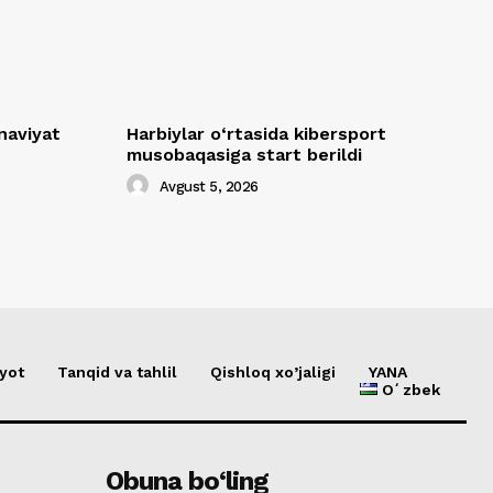
naviyat
Harbiylar o‘rtasida kibersport
musobaqasiga start berildi
Avgust 5, 2026
yot
Tanqid va tahlil
Qishloq xo’jaligi
YANA
Oʻzbek
Obuna bo‘ling