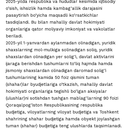
2025-yilda respublika va hududlar kesimida iqtisodiy
o‘sish, ishsizlik hamda kambag‘allik darajasini
pasaytirish bo‘yicha maqsadli ko‘rsatkichlar
tasdiqlandi. Bu bilan mahalliy davlat hokimiyati
organlariga qator moliyaviy imkoniyat va vakolatlar
beriladi.
2025-yil 1-yanvardan aylanmadan olinadigan, yuridik
shaxslarning mol-mulkiga solinadigan soliq, yuridik
shaxslardan olinadigan yer solig‘i, davlat aktivlarini
ijaraga berishdan tushumlarni to‘liq hajmda hamda
jismoniy shaxslardan olinadigan daromad solig‘i
tushumlarining kamida 50 foiz qismini tuman
(shahar)lar byudjetlariga o‘tkazish, mahalliy davlat
hokimiyati organlariga tegishli bo‘lgan aksiyalar
(ulushlar)ni sotishdan tushgan mablag‘larning 90 foizi
Qoraqalpog‘iston Respublikasining respublika
budjetiga, viloyatlarning viloyat budjetiga va Toshkent
shahrining shahar budjetiga hamda obyekt joylashgan
tuman (shahar) budjetiga teng ulushlarda taqsimlanadi.