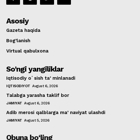
Asosiy
Gazeta haqida
Bog’lanish
Virtual qabulxona
So'ngi yangiliklar
Iqtisodiy oʻsish taʼminlanadi
IQTISODIYOT
Avgust 6, 2026
Talabga yarasha taklif bor
JAMIYAT
Avgust 6, 2026
Adib merosi qalblarga maʼnaviyat ulashdi
JAMIYAT
Avgust 5, 2026
Obuna bo‘ling