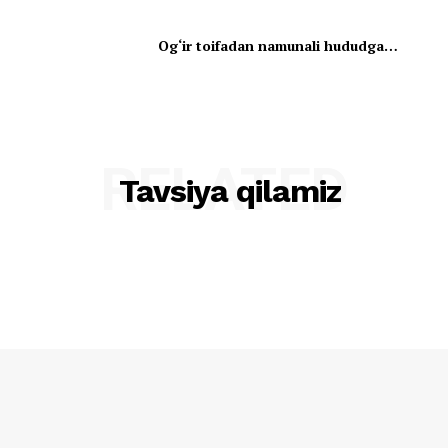
Og‘ir toifadan namunali hududga…
RELATED
Tavsiya qilamiz