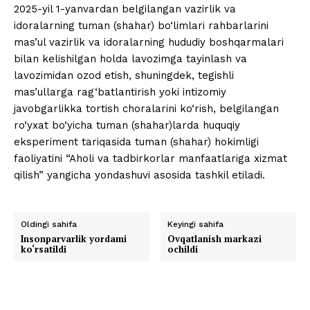
2025-yil 1-yanvardan belgilangan vazirlik va
idoralarning tuman (shahar) bo‘limlari rahbarlarini
mas’ul vazirlik va idoralarning hududiy boshqarmalari
bilan kelishilgan holda lavozimga tayinlash va
lavozimidan ozod etish, shuningdek, tegishli
mas’ullarga rag‘batlantirish yoki intizomiy
javobgarlikka tortish choralarini ko‘rish, belgilangan
ro‘yxat bo‘yicha tuman (shahar)larda huquqiy
eksperiment tariqasida tuman (shahar) hokimligi
faoliyatini “Aholi va tadbirkorlar manfaatlariga xizmat
qilish” yangicha yondashuvi asosida tashkil etiladi.
Oldingi sahifa
Keyingi sahifa
Insonparvarlik yordami
Ovqatlanish markazi
ko‘rsatildi
ochildi