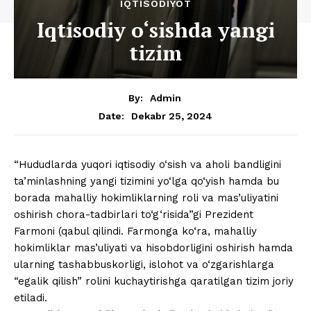
IQTISODIYOT
Iqtisodiy o‘sishda yangi
tizim
By:
Admin
Dekabr 25, 2024
Date:
“Hududlarda yuqori iqtisodiy o‘sish va aholi bandligini
ta’minlashning yangi tizimini yo‘lga qo‘yish hamda bu
borada mahalliy hokimliklarning roli va mas’uliyatini
oshirish chora-tadbirlari to‘g‘risida”gi Prezident
Farmoni (qabul qilindi. Farmonga ko‘ra, mahalliy
hokimliklar mas’uliyati va hisobdorligini oshirish hamda
ularning tashabbuskorligi, islohot va o‘zgarishlarga
“egalik qilish” rolini kuchaytirishga qaratilgan tizim joriy
etiladi.