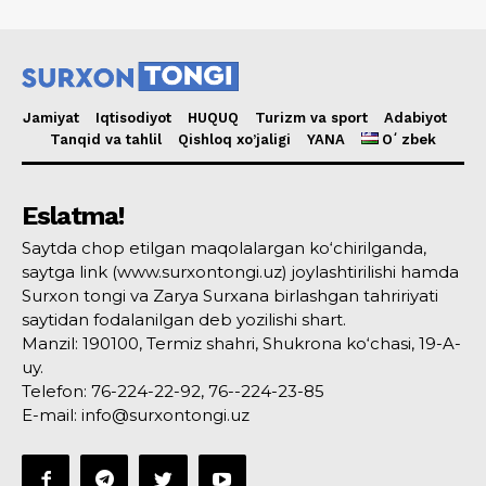
Jamiyat
Iqtisodiyot
HUQUQ
Turizm va sport
Adabiyot
Tanqid va tahlil
Qishloq xo’jaligi
YANA
Oʻzbek
Eslatma!
Saytda chop etilgan maqolalargan ko‘chirilganda,
saytga link (www.surxontongi.uz) joylashtirilishi hamda
Surxon tongi va Zarya Surxana birlashgan tahririyati
saytidan fodalanilgan deb yozilishi shart.
Manzil: 190100, Termiz shahri, Shukrona ko‘chasi, 19-A-
uy.
Telefon: 76-224-22-92, 76--224-23-85
E-mail: info@surxontongi.uz