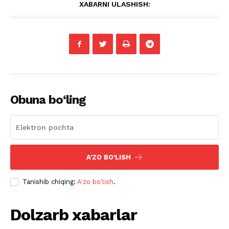
XABARNI ULASHISH:
Obuna bo‘ling
A'ZO BO'LISH
Tanishib chiqing:
A'zo bo'lish
.
Dolzarb xabarlar