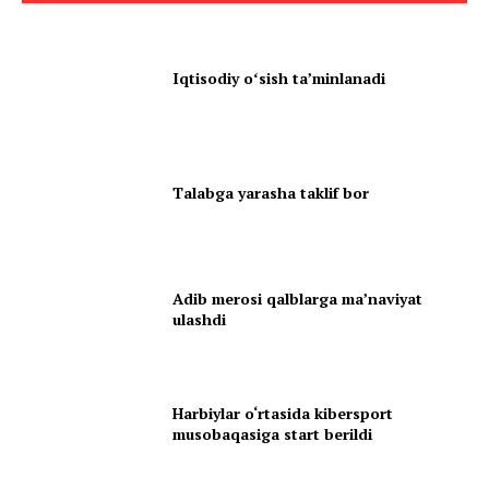
Iqtisodiy oʻsish taʼminlanadi
Talabga yarasha taklif bor
Adib merosi qalblarga maʼnaviyat
ulashdi
Harbiylar o‘rtasida kibersport
musobaqasiga start berildi