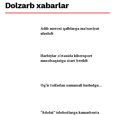
Dolzarb xabarlar
Adib merosi qalblarga maʼnaviyat
ulashdi
Harbiylar o‘rtasida kibersport
musobaqasiga start berildi
Og‘ir toifadan namunali hududga…
“Adolat” islohotlarga kamarbasta