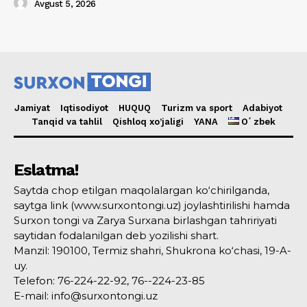
Avgust 5, 2026
Jamiyat
Iqtisodiyot
HUQUQ
Turizm va sport
Adabiyot
Tanqid va tahlil
Qishloq xo’jaligi
YANA
Oʻzbek
Eslatma!
Saytda chop etilgan maqolalargan ko‘chirilganda,
saytga link (www.surxontongi.uz) joylashtirilishi hamda
Surxon tongi va Zarya Surxana birlashgan tahririyati
saytidan fodalanilgan deb yozilishi shart.
Manzil: 190100, Termiz shahri, Shukrona ko‘chasi, 19-A-
uy.
Telefon: 76-224-22-92, 76--224-23-85
E-mail: info@surxontongi.uz