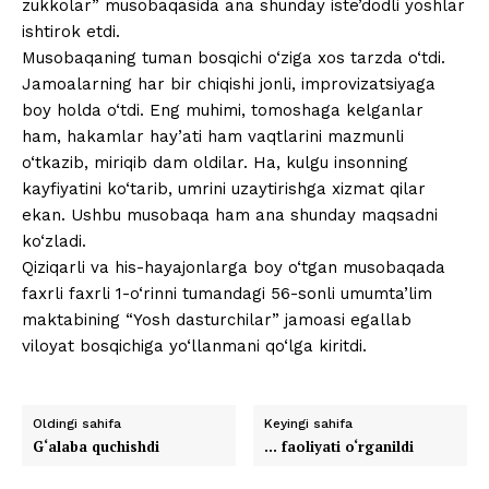
zukkolar” musobaqasida ana shunday iste’dodli yoshlar
ishtirok etdi.
Musobaqaning tuman bosqichi o‘ziga xos tarzda o‘tdi.
Jamoalarning har bir chiqishi jonli, improvizatsiyaga
boy holda o‘tdi. Eng muhimi, tomoshaga kelganlar
ham, hakamlar hay’ati ham vaqtlarini mazmunli
o‘tkazib, miriqib dam oldilar. Ha, kulgu insonning
kayfiyatini ko‘tarib, umrini uzaytirishga xizmat qilar
ekan. Ushbu musobaqa ham ana shunday maqsadni
ko‘zladi.
Qiziqarli va his-hayajonlarga boy o‘tgan musobaqada
faxrli faxrli 1-o‘rinni tumandagi 56-sonli umumta’lim
maktabining “Yosh dasturchilar” jamoasi egallab
viloyat bosqichiga yo‘llanmani qo‘lga kiritdi.
Oldingi sahifa
Keyingi sahifa
G‘alaba quchishdi
… faoliyati o‘rganildi