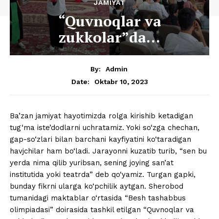
JAMIYAT
“Quvnoqlar va
zukkolar”da…
By:
Admin
Oktabr 10, 2023
Date:
Ba’zan jamiyat hayotimizda rolga kirishib ketadigan
tug‘ma iste’dodlarni uchratamiz. Yoki so‘zga chechan,
gap-so‘zlari bilan barchani kayfiyatini ko‘taradigan
havjchilar ham bo‘ladi. Jarayonni kuzatib turib, “sen bu
yerda nima qilib yuribsan, sening joying san’at
institutida yoki teatrda” deb qo‘yamiz. Turgan gapki,
bunday fikrni ularga ko‘pchilik aytgan. Sherobod
tumanidagi maktablar o‘rtasida “Besh tashabbus
olimpiadasi” doirasida tashkil etilgan “Quvnoqlar va