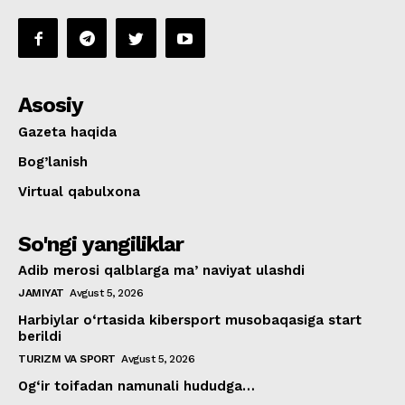
Asosiy
Gazeta haqida
Bog’lanish
Virtual qabulxona
So'ngi yangiliklar
Adib merosi qalblarga maʼnaviyat ulashdi
JAMIYAT
Avgust 5, 2026
Harbiylar o‘rtasida kibersport musobaqasiga start
berildi
TURIZM VA SPORT
Avgust 5, 2026
Og‘ir toifadan namunali hududga…