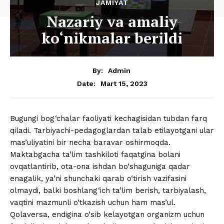
JAMIYAT
Nazariy va amaliy
ko‘nikmalar berildi
By:
Admin
Mart 15, 2023
Date:
Bugungi bog‘chalar faoliyati kechagisidan tubdan farq
qiladi. Tarbiyachi-pedagoglardan talab etilayotgani ular
mas’uliyatini bir necha baravar oshirmoqda.
Maktabgacha ta’lim tashkiloti faqatgina bolani
ovqatlantirib, ota-ona ishdan bo‘shaguniga qadar
enagalik, ya’ni shunchaki qarab o‘tirish vazifasini
olmaydi, balki boshlang‘ich ta’lim berish, tarbiyalash,
vaqtini mazmunli o‘tkazish uchun ham mas’ul.
Qolaversa, endigina o‘sib kelayotgan organizm uchun