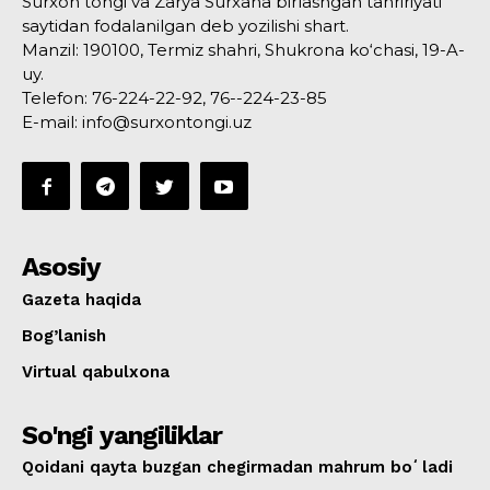
Surxon tongi va Zarya Surxana birlashgan tahririyati
saytidan fodalanilgan deb yozilishi shart.
Manzil: 190100, Termiz shahri, Shukrona ko‘chasi, 19-A-
uy.
Telefon: 76-224-22-92, 76--224-23-85
E-mail: info@surxontongi.uz
Asosiy
Gazeta haqida
Bog’lanish
Virtual qabulxona
So'ngi yangiliklar
Qoidani qayta buzgan chegirmadan mahrum boʻladi