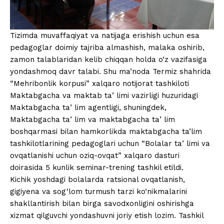
Tizimda muvaffaqiyat va natijaga erishish uchun esa
pedagoglar doimiy tajriba almashish, malaka oshirib,
zamon talablaridan kelib chiqqan holda o‘z vazifasiga
yondashmoq davr talabi. Shu ma’noda Termiz shahrida
“Mehribonlik korpusi” xalqaro notijorat tashkiloti
Maktabgacha va maktab taʼlimi vazirligi huzuridagi
Maktabgacha taʼlim agentligi, shuningdek,
Maktabgacha taʼlim va maktabgacha taʼlim
boshqarmasi bilan hamkorlikda maktabgacha ta’lim
tashkilotlarining pedagoglari uchun “Bolalar taʼlimi va
ovqatlanishi uchun oziq-ovqat” xalqaro dasturi
doirasida 5 kunlik seminar-trening tashkil etildi.
Kichik yoshdagi bolalarda ratsional ovqatlanish,
gigiyena va sog‘lom turmush tarzi ko‘nikmalarini
shakllantirish bilan birga savodxonligini oshirishga
xizmat qilguvchi yondashuvni joriy etish lozim. Tashkil