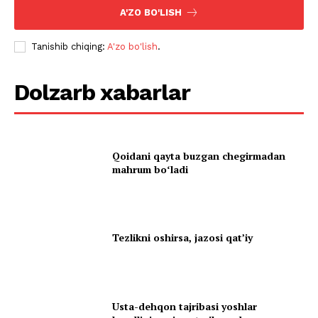
A'ZO BO'LISH
Tanishib chiqing:
A'zo bo'lish
.
Dolzarb xabarlar
Qoidani qayta buzgan chegirmadan
mahrum boʻladi
Tezlikni oshirsa, jazosi qatʼiy
Usta-dehqon tajribasi yoshlar