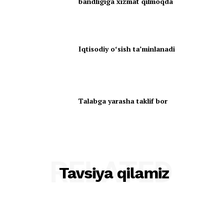
bandligiga xizmat qilmoqda
Iqtisodiy oʻsish taʼminlanadi
Talabga yarasha taklif bor
RELATED
Tavsiya qilamiz