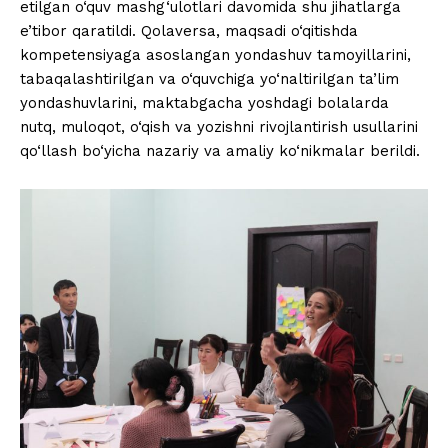
etilgan o‘quv mashg‘ulotlari davomida shu jihatlarga
e’tibor qaratildi. Qolaversa, maqsadi o‘qitishda
kompetensiyaga asoslangan yondashuv tamoyillarini,
tabaqalashtirilgan va o‘quvchiga yo‘naltirilgan ta’lim
yondashuvlarini, maktabgacha yoshdagi bolalarda
nutq, muloqot, o‘qish va yozishni rivojlantirish usullarini
qo‘llash bo‘yicha nazariy va amaliy ko‘nikmalar berildi.