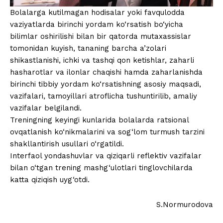
Bolalarga kutilmagan hodisalar yoki favqulodda
vaziyatlarda birinchi yordam ko‘rsatish bo‘yicha
bilimlar oshirilishi bilan bir qatorda mutaxassislar
tomonidan kuyish, tananing barcha a’zolari
shikastlanishi, ichki va tashqi qon ketishlar, zaharli
hasharotlar va ilonlar chaqishi hamda zaharlanishda
birinchi tibbiy yordam ko‘rsatishning asosiy maqsadi,
vazifalari, tamoyillari atroflicha tushuntirilib, amaliy
vazifalar belgilandi.
Treningning keyingi kunlarida bolalarda ratsional
ovqatlanish ko‘nikmalarini va sog‘lom turmush tarzini
shakllantirish usullari o‘rgatildi.
Interfaol yondashuvlar va qiziqarli reflektiv vazifalar
bilan o‘tgan trening mashg‘ulotlari tinglovchilarda
katta qiziqish uyg‘otdi.
S.Normurodova