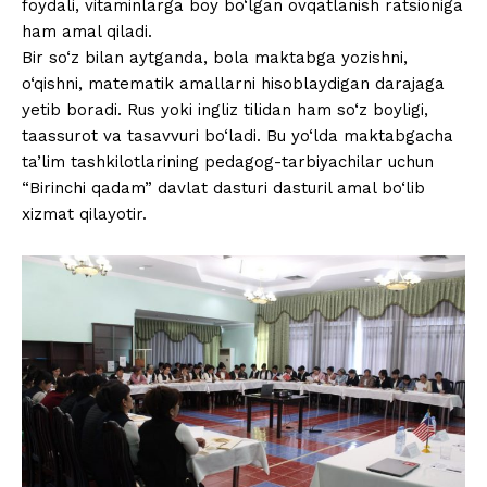
foydali, vitaminlarga boy bo‘lgan ovqatlanish ratsioniga
ham amal qiladi.
Bir so‘z bilan aytganda, bola maktabga yozishni,
o‘qishni, matematik amallarni hisoblaydigan darajaga
yetib boradi. Rus yoki ingliz tilidan ham so‘z boyligi,
taassurot va tasavvuri bo‘ladi. Bu yo‘lda maktabgacha
ta’lim tashkilotlarining pedagog-tarbiyachilar uchun
“Birinchi qadam” davlat dasturi dasturil amal bo‘lib
xizmat qilayotir.