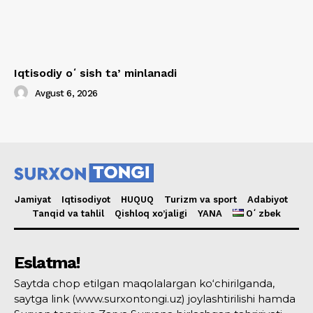
Iqtisodiy oʻsish taʼminlanadi
Avgust 6, 2026
Jamiyat
Iqtisodiyot
HUQUQ
Turizm va sport
Adabiyot
Tanqid va tahlil
Qishloq xo’jaligi
YANA
Oʻzbek
Eslatma!
Saytda chop etilgan maqolalargan ko‘chirilganda,
saytga link (www.surxontongi.uz) joylashtirilishi hamda