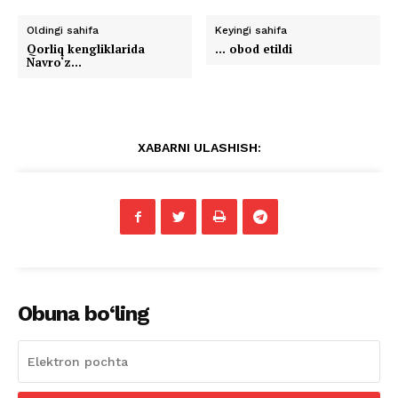
Oldingi sahifa
Keyingi sahifa
Qorliq kengliklarida
… obod etildi
Navro‘z…
XABARNI ULASHISH:
Obuna bo‘ling