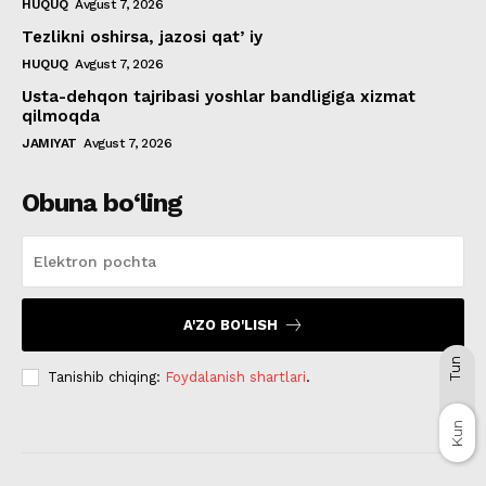
HUQUQ
Avgust 7, 2026
Tezlikni oshirsa, jazosi qatʼiy
HUQUQ
Avgust 7, 2026
Usta-dehqon tajribasi yoshlar bandligiga xizmat
qilmoqda
JAMIYAT
Avgust 7, 2026
Obuna bo‘ling
A'ZO BO'LISH
Tun
Tanishib chiqing:
Foydalanish shartlari
.
Kun
Kun