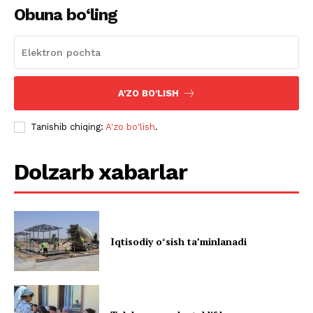
Obuna bo‘ling
A'ZO BO'LISH
Tanishib chiqing:
A'zo bo'lish
.
Dolzarb xabarlar
Iqtisodiy oʻsish taʼminlanadi