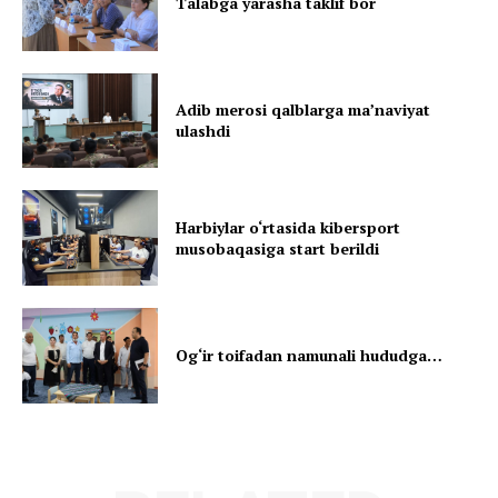
Talabga yarasha taklif bor
Adib merosi qalblarga maʼnaviyat
ulashdi
Harbiylar o‘rtasida kibersport
musobaqasiga start berildi
Og‘ir toifadan namunali hududga…