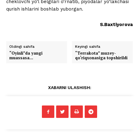
cheklovchi yo‘l belgilari o‘rnatib, piyodalar yo‘lakchasi
qurish ishlarini boshlab yuborgan.
S.Baxtiyorova
Oldingi sahifa
Keyingi sahifa
“Oyinli”da yangi
“Terrakota” muzey-
muassasa…
qo‘riqxonasiga topshirildi
XABARNI ULASHISH: