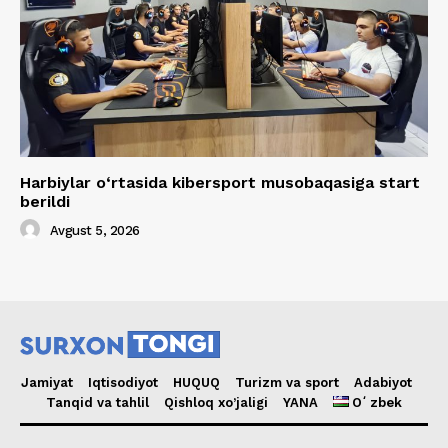
Harbiylar o‘rtasida kibersport musobaqasiga start
berildi
Avgust 5, 2026
Jamiyat
Iqtisodiyot
HUQUQ
Turizm va sport
Adabiyot
Tanqid va tahlil
Qishloq xo’jaligi
YANA
Oʻzbek