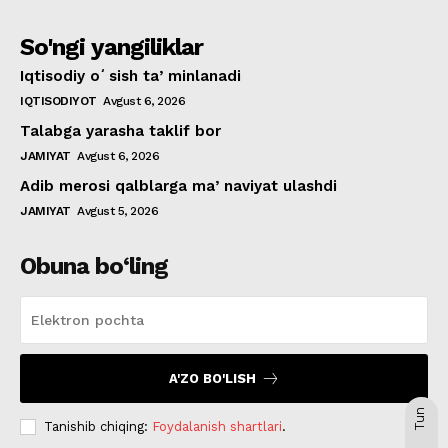
So'ngi yangiliklar
Iqtisodiy oʻsish taʼminlanadi
IQTISODIYOT
Avgust 6, 2026
Talabga yarasha taklif bor
JAMIYAT
Avgust 6, 2026
Adib merosi qalblarga maʼnaviyat ulashdi
JAMIYAT
Avgust 5, 2026
Obuna bo‘ling
A'ZO BO'LISH
Tun
Tanishib chiqing:
Foydalanish shartlari
.