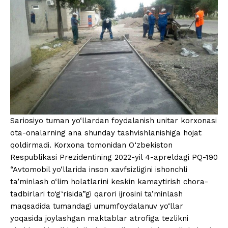
Sariosiyo tuman yo‘llardan foydalanish unitar korxonasi
ota-onalarning ana shunday tashvishlanishiga hojat
qoldirmadi. Korxona tomonidan O‘zbekiston
Respublikasi Prezidentining 2022-yil 4-apreldagi PQ-190
“Avtomobil yo‘llarida inson xavfsizligini ishonchli
ta’minlash o‘lim holatlarini keskin kamaytirish chora-
tadbirlari to‘g‘risida”gi qarori ijrosini ta’minlash
maqsadida tumandagi umumfoydalanuv yo‘llar
yoqasida joylashgan maktablar atrofiga tezlikni