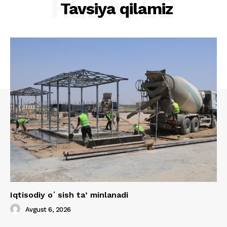
RELATED
Tavsiya qilamiz
Iqtisodiy oʻsish taʼminlanadi
Avgust 6, 2026