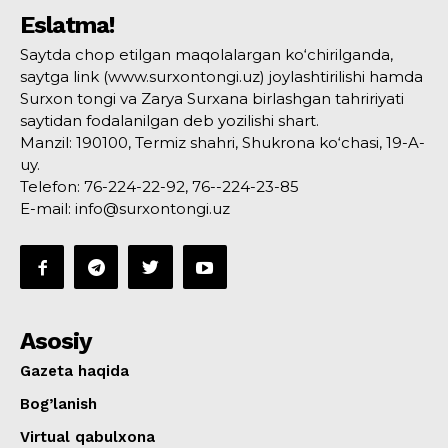
Eslatma!
Saytda chop etilgan maqolalargan ko‘chirilganda,
saytga link (www.surxontongi.uz) joylashtirilishi hamda
Surxon tongi va Zarya Surxana birlashgan tahririyati
saytidan fodalanilgan deb yozilishi shart.
Manzil: 190100, Termiz shahri, Shukrona ko‘chasi, 19-A-
uy.
Telefon: 76-224-22-92, 76--224-23-85
E-mail: info@surxontongi.uz
Asosiy
Gazeta haqida
Bog’lanish
Virtual qabulxona