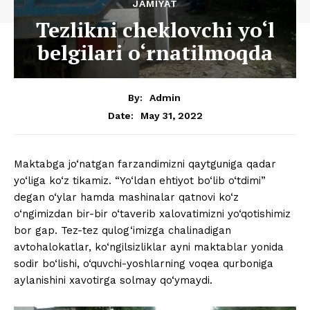
JAMIYAT
Tezlikni cheklovchi yo‘l
belgilari o‘rnatilmoqda
By:
Admin
May 31, 2022
Date:
Maktabga jo‘natgan farzandimizni qaytguniga qadar
yo‘liga ko‘z tikamiz. “Yo‘ldan ehtiyot bo‘lib o‘tdimi”
degan o‘ylar hamda mashinalar qatnovi ko‘z
o‘ngimizdan bir-bir o‘taverib xalovatimizni yo‘qotishimiz
bor gap. Tez-tez qulog‘imizga chalinadigan
avtohalokatlar, ko‘ngilsizliklar ayni maktablar yonida
sodir bo‘lishi, o‘quvchi-yoshlarning voqea qurboniga
aylanishini xavotirga solmay qo‘ymaydi.