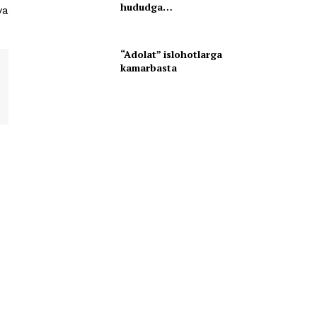
hududga…
va
“Adolat” islohotlarga
kamarbasta