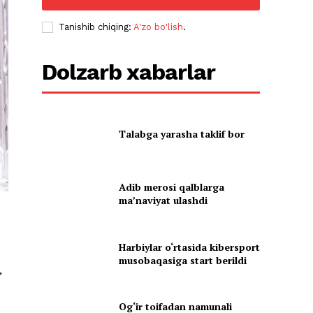
Tanishib chiqing:
A'zo bo'lish
.
Dolzarb xabarlar
Talabga yarasha taklif bor
Adib merosi qalblarga
maʼnaviyat ulashdi
Harbiylar o‘rtasida kibersport
musobaqasiga start berildi
,
Og‘ir toifadan namunali