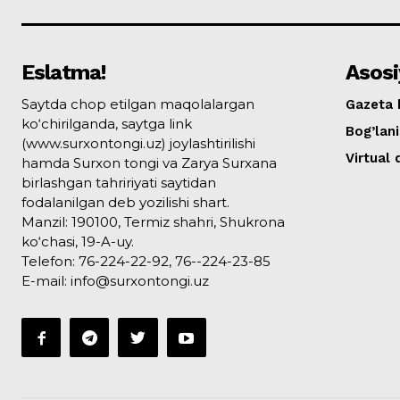
Eslatma!
Asosi
Saytda chop etilgan maqolalargan
Gazeta 
ko‘chirilganda, saytga link
Bog’lan
(www.surxontongi.uz) joylashtirilishi
Virtual
hamda Surxon tongi va Zarya Surxana
birlashgan tahririyati saytidan
fodalanilgan deb yozilishi shart.
Manzil: 190100, Termiz shahri, Shukrona
ko‘chasi, 19-A-uy.
Telefon: 76-224-22-92, 76--224-23-85
E-mail: info@surxontongi.uz