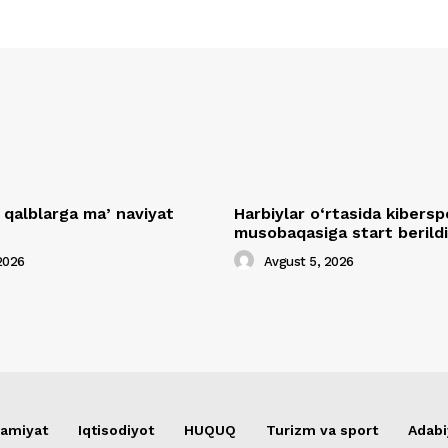
 qalblarga maʼnaviyat
Harbiylar o‘rtasida kibersp
musobaqasiga start berildi
2026
Avgust 5, 2026
amiyat
Iqtisodiyot
HUQUQ
Turizm va sport
Adabi