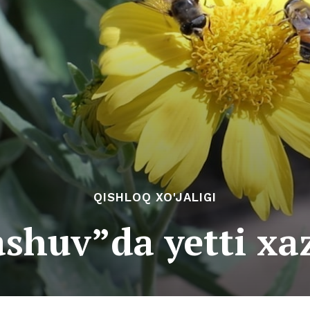
QISHLOQ XO'JALIGI
shuv”da yetti x