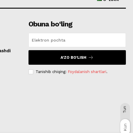
Obuna bo‘ling
ashdi
A'ZO BO'LISH
Tanishib chiqing:
Foydalanish shartlari
.
Tun
Kun
Kun