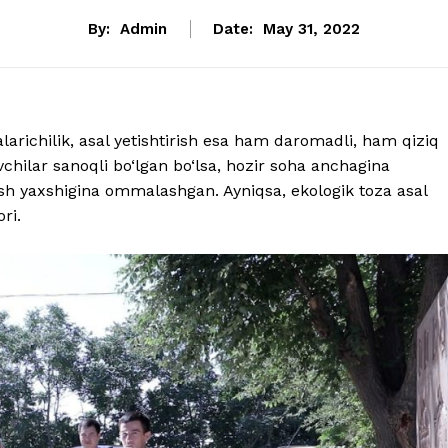
By:
Admin
Date:
May 31, 2022
arichilik, asal yetishtirish esa ham daromadli, ham qiziq
uvchilar sanoqli bo‘lgan bo‘lsa, hozir soha anchagina
tirish yaxshigina ommalashgan. Ayniqsa, ekologik toza asal
ri.