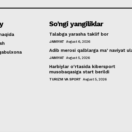
y
So'ngi yangiliklar
Talabga yarasha taklif bor
haqida
JAMIYAT
Avgust 6, 2026
ish
Adib merosi qalblarga maʼnaviyat ul
 qabulxona
JAMIYAT
Avgust 5, 2026
Harbiylar o‘rtasida kibersport
musobaqasiga start berildi
TURIZM VA SPORT
Avgust 5, 2026