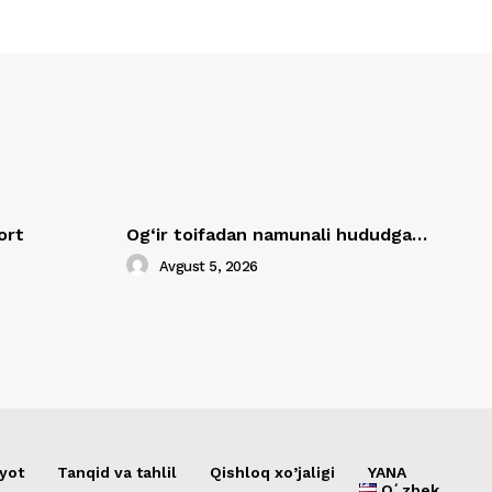
ort
Og‘ir toifadan namunali hududga…
Avgust 5, 2026
yot
Tanqid va tahlil
Qishloq xo’jaligi
YANA
Oʻzbek