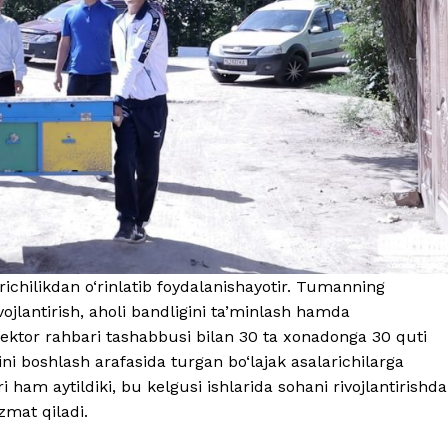
richilikdan o‘rinlatib foydalanishayotir. Tumanning
ojlantirish, aholi bandligini ta’minlash hamda
sektor rahbari tashabbusi bilan 30 ta xonadonga 30 quti
rini boshlash arafasida turgan bo‘lajak asalarichilarga
 ham aytildiki, bu kelgusi ishlarida sohani rivojlantirishda
izmat qiladi.