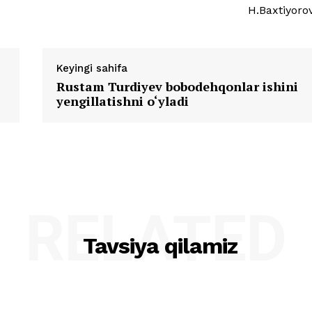
H.Baxtiyoro
Keyingi sahifa
Rustam Turdiyev bobodehqonlar ishini
yengillatishni o‘yladi
RELATED
Tavsiya qilamiz