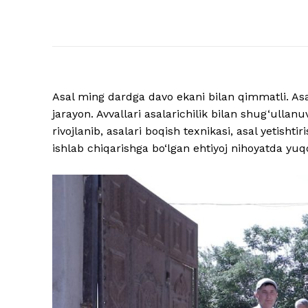
Asal ming dardga davo ekani bilan qimmatli. Asal
jarayon. Avvallari asalarichilik bilan shug‘ullan
rivojlanib, asalari boqish texnikasi, asal yetish
ishlab chiqarishga bo‘lgan ehtiyoj nihoyatda yuqo