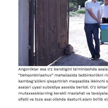
Angorliklar esa o‘z bandligini ta’minlashda asala
“Dehqonbirlashuv” mahallasida tadbirkorlikni riv
kambag‘allikni qisqartirish maqsadida ikkinchi 
asalari uyasi subsidiya asosida berildi. O‘z ishla
mutaxassislarning kerakli maslahat va tavsiyalari
sifatli va toza asal olishda dasturil alam bo‘lib x