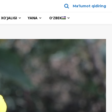
Ma'lumot qidiring
XO’JALIGI
YANA
OʻZBEK