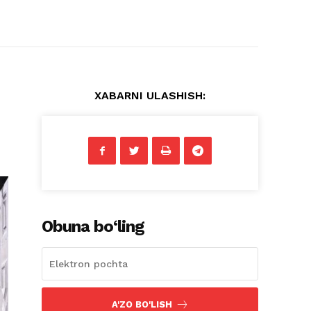
XABARNI ULASHISH:
Obuna bo‘ling
A'ZO BO'LISH