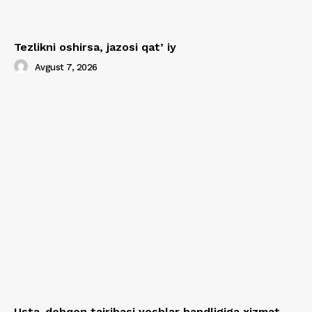
Tezlikni oshirsa, jazosi qatʼiy
Avgust 7, 2026
Usta-dehqon tajribasi yoshlar bandligiga xizmat