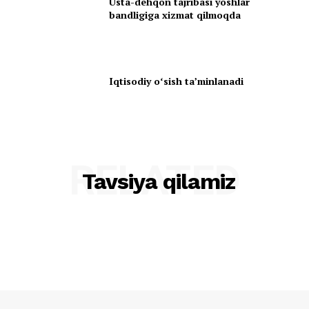
Usta-dehqon tajribasi yoshlar
bandligiga xizmat qilmoqda
Iqtisodiy oʻsish taʼminlanadi
RELATED
Tavsiya qilamiz