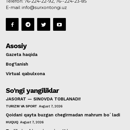
Telefon: 76-224-22-92, 76--224-23-85
E-mail: info@surxontongi.uz
Asosiy
Gazeta haqida
Bog’lanish
Virtual qabulxona
So'ngi yangiliklar
JASORAT — SINOVDA TOBLANADI!
TURIZM VA SPORT
Avgust 7, 2026
Qoidani qayta buzgan chegirmadan mahrum boʻladi
HUQUQ
Avgust 7, 2026