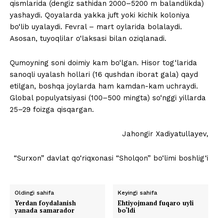
qismlarida (dengiz sathidan 2000–5200 m balandlikda)
yashaydi. Qoyalarda yakka juft yoki kichik koloniya
bo‘lib uyalaydi. Fevral – mart oylarida bolalaydi.
Asosan, tuyoqlilar o‘laksasi bilan oziqlanadi.
Qumoyning soni doimiy kam bo‘lgan. Hisor tog‘larida
sanoqli uyalash hollari (16 qushdan iborat gala) qayd
etilgan, boshqa joylarda ham kamdan-kam uchraydi.
Global populyatsiyasi (100–500 mingta) so‘nggi yillarda
25–29 foizga qisqargan.
Jahongir Xadiyatullayev,
“Surxon” davlat qo‘riqxonasi “Sholqon” bo‘limi boshlig‘i
Oldingi sahifa
Keyingi sahifa
Yerdan foydalanish
Ehtiyojmand fuqaro uyli
yanada samarador
bo‘ldi