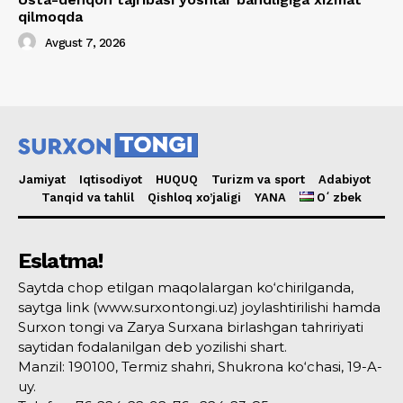
qilmoqda
Avgust 7, 2026
Jamiyat
Iqtisodiyot
HUQUQ
Turizm va sport
Adabiyot
Tanqid va tahlil
Qishloq xo’jaligi
YANA
Oʻzbek
Eslatma!
Saytda chop etilgan maqolalargan ko‘chirilganda,
saytga link (www.surxontongi.uz) joylashtirilishi hamda
Surxon tongi va Zarya Surxana birlashgan tahririyati
saytidan fodalanilgan deb yozilishi shart.
Manzil: 190100, Termiz shahri, Shukrona ko‘chasi, 19-A-
uy.