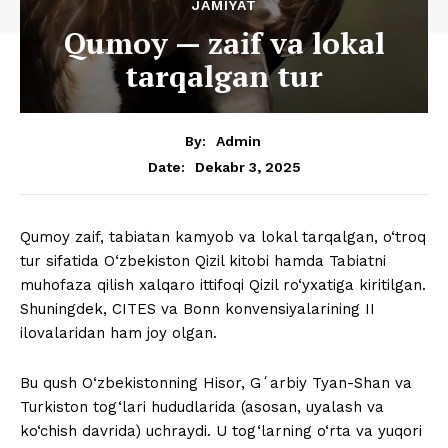
JAMIYAT
Qumoy — zaif va lokal
tarqalgan tur
By:
Admin
Dekabr 3, 2025
Date:
Qumoy zaif, tabiatan kamyob va lokal tarqalgan, o‘troq
tur sifatida O‘zbekiston Qizil kitobi hamda Tabiatni
muhofaza qilish xalqaro ittifoqi Qizil ro‘yxatiga kiritilgan.
Shuningdek, CITES va Bonn konvensiyalarining II
ilovalaridan ham joy olgan.
Bu qush O‘zbekistonning Hisor, Gʻarbiy Tyan-Shan va
Turkiston tog‘lari hududlarida (asosan, uyalash va
ko‘chish davrida) uchraydi. U tog‘larning o‘rta va yuqori