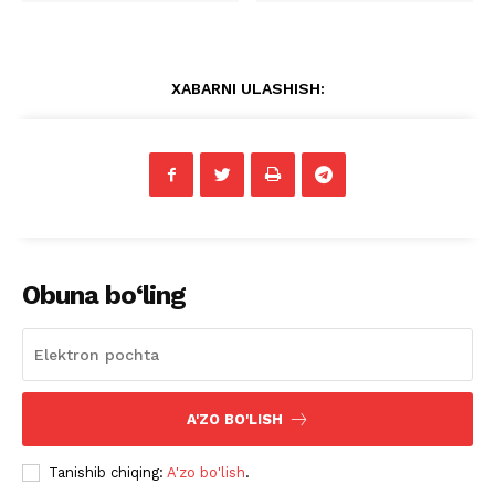
XABARNI ULASHISH:
Obuna bo‘ling
A'ZO BO'LISH
Tanishib chiqing:
A'zo bo'lish
.