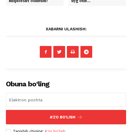
miqdorlari oshirildi!
uyg‘otib…
XABARNI ULASHISH:
Obuna bo‘ling
A'ZO BO'LISH
Tanishib chiqing:
A'zo bo'lish
.