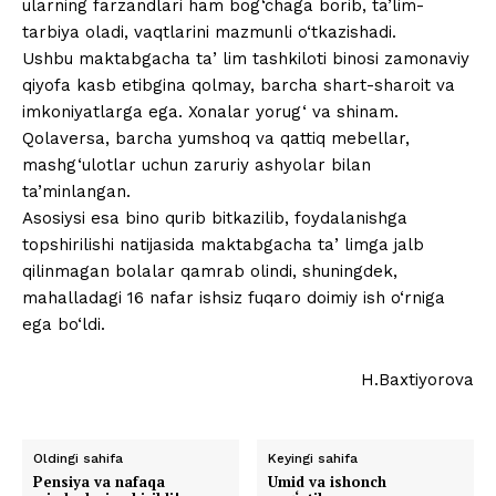
ularning farzandlari ham bog‘chaga borib, ta’lim-
tarbiya oladi, vaqtlarini mazmunli o‘tkazishadi.
Ushbu maktabgacha taʼlim tashkiloti binosi zamonaviy
qiyofa kasb etibgina qolmay, barcha shart-sharoit va
imkoniyatlarga ega. Xonalar yorug‘ va shinam.
Qolaversa, barcha yumshoq va qattiq mebellar,
mashg‘ulotlar uchun zaruriy ashyolar bilan
ta’minlangan.
Asosiysi esa bino qurib bitkazilib, foydalanishga
topshirilishi natijasida maktabgacha taʼlimga jalb
qilinmagan bolalar qamrab olindi, shuningdek,
mahalladagi 16 nafar ishsiz fuqaro doimiy ish o‘rniga
ega bo‘ldi.
H.Baxtiyorova
Oldingi sahifa
Keyingi sahifa
Pensiya va nafaqa
Umid va ishonch