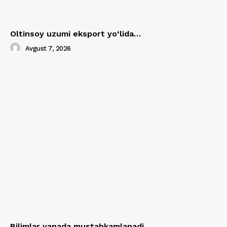
Oltinsoy uzumi eksport yo‘lida…
Avgust 7, 2026
Bilimlar yanada mustahkamlanadi