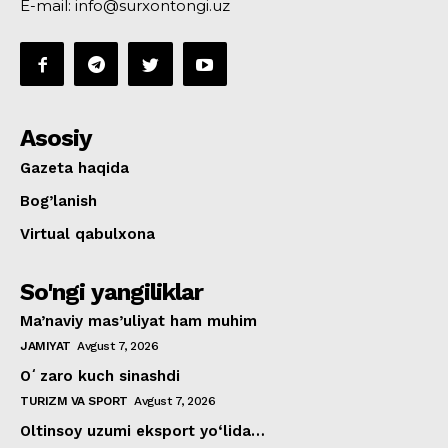
E-mail: info@surxontongi.uz
Asosiy
Gazeta haqida
Bog’lanish
Virtual qabulxona
So'ngi yangiliklar
Ma’naviy mas’uliyat ham muhim
JAMIYAT
Avgust 7, 2026
Oʻzaro kuch sinashdi
TURIZM VA SPORT
Avgust 7, 2026
Oltinsoy uzumi eksport yo‘lida…