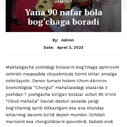
JAMIYAT
Yana 90 nafar bola
bog‘chaga boradi
By:
Admin
Aprel 3, 2023
Date:
Maktabgacha yoshidagi bolalarni bog‘chaga qamrovini
oshirish maqsadida viloyatimizda tizimli ishlar amalga
oshirilayotir. Denov tumani hokimi Ilhom Abrorov
boshchiligida “Chorgul” mahallasidagi oilalarda 3
yoshdan 7 yoshgacha bo‘lgan bolalar uchun 90 o‘rinli
“Obod mahalla” Davlat dasturi asosida yangi
bog‘chaning qurib bitkazilgani esa ana shunday
ishlarning davomi bo‘ldi deyish mumkin. Ochilish
marosimi esa chorgulliklarni quvontirdi. Sababi endi