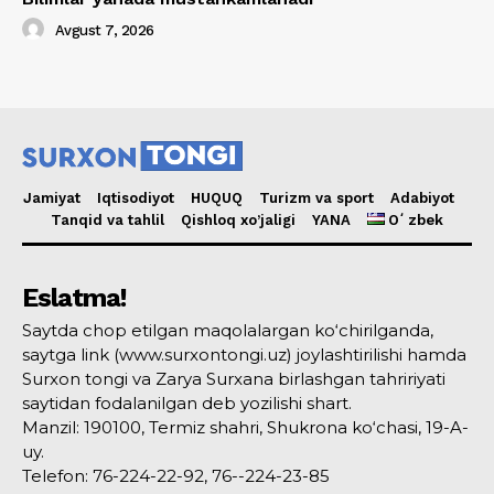
Avgust 7, 2026
Jamiyat
Iqtisodiyot
HUQUQ
Turizm va sport
Adabiyot
Tanqid va tahlil
Qishloq xo’jaligi
YANA
Oʻzbek
Eslatma!
Saytda chop etilgan maqolalargan ko‘chirilganda,
saytga link (www.surxontongi.uz) joylashtirilishi hamda
Surxon tongi va Zarya Surxana birlashgan tahririyati
saytidan fodalanilgan deb yozilishi shart.
Manzil: 190100, Termiz shahri, Shukrona ko‘chasi, 19-A-
uy.
Telefon: 76-224-22-92, 76--224-23-85