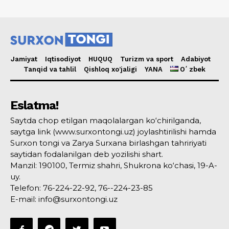
Jamiyat
Iqtisodiyot
HUQUQ
Turizm va sport
Adabiyot
Tanqid va tahlil
Qishloq xo’jaligi
YANA
Oʻzbek
Eslatma!
Saytda chop etilgan maqolalargan ko‘chirilganda,
saytga link (www.surxontongi.uz) joylashtirilishi hamda
Surxon tongi va Zarya Surxana birlashgan tahririyati
saytidan fodalanilgan deb yozilishi shart.
Manzil: 190100, Termiz shahri, Shukrona ko‘chasi, 19-A-
uy.
Telefon: 76-224-22-92, 76--224-23-85
E-mail: info@surxontongi.uz