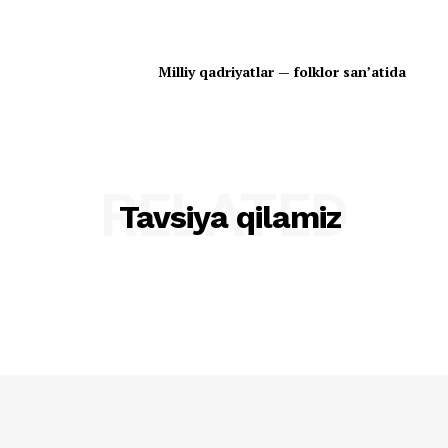
Milliy qadriyatlar — folklor san’atida
RELATED
Tavsiya qilamiz