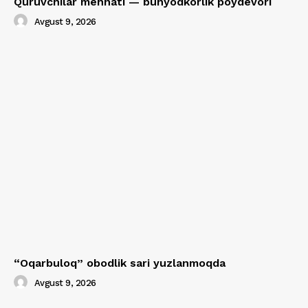
Quruvchilar mehnati — bunyodkorlik poydevori
Avgust 9, 2026
“Oqarbuloq” obodlik sari yuzlanmoqda
Avgust 9, 2026