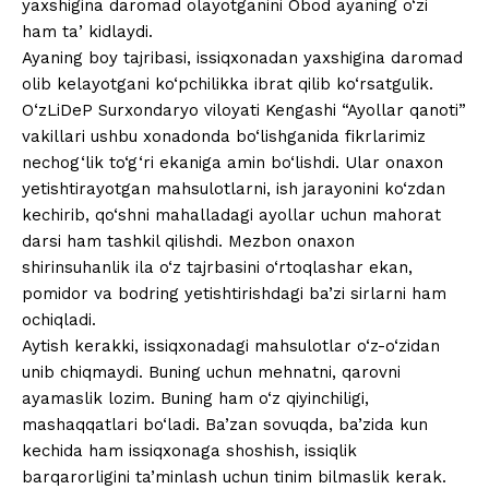
yaxshigina daromad olayotganini Obod ayaning o‘zi
ham taʼkidlaydi.
Ayaning boy tajribasi, issiqxonadan yaxshigina daromad
olib kelayotgani ko‘pchilikka ibrat qilib ko‘rsatgulik.
O‘zLiDeP Surxondaryo viloyati Kengashi “Ayollar qanoti”
vakillari ushbu xonadonda bo‘lishganida fikrlarimiz
nechog‘lik to‘g‘ri ekaniga amin bo‘lishdi. Ular onaxon
yetishtirayotgan mahsulotlarni, ish jarayonini ko‘zdan
kechirib, qo‘shni mahalladagi ayollar uchun mahorat
darsi ham tashkil qilishdi. Mezbon onaxon
shirinsuhanlik ila o‘z tajrbasini o‘rtoqlashar ekan,
pomidor va bodring yetishtirishdagi ba’zi sirlarni ham
ochiqladi.
Aytish kerakki, issiqxonadagi mahsulotlar o‘z-o‘zidan
unib chiqmaydi. Buning uchun mehnatni, qarovni
ayamaslik lozim. Buning ham o‘z qiyinchiligi,
mashaqqatlari bo‘ladi. Ba’zan sovuqda, ba’zida kun
kechida ham issiqxonaga shoshish, issiqlik
barqarorligini ta’minlash uchun tinim bilmaslik kerak.