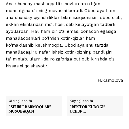
Ana shunday mashaqqatli sinovlardan o‘tgan
mehnatgina o‘zining mevasini beradi. Obod aya ham
ana shunday qiyinchiliklar bilan issiqxonasini obod qilib,
ekkan ekinlaridan mo‘l hosil olib kelayotgan tadbirli
ayollardan. Hali ham bir o‘zi emas, xonadon egasiga
mahalladoshlari bo‘lmish xotin-qizlar ham
ko‘maklashib kelishmoqda. Obod aya shu tarzda
mahalladagi 10 nafar ishsiz xotin-qizning bandligini
taʼminlab, ularni-da ro‘zg‘origa qut olib kirishda o‘z
hissasini qo‘shayotir.
H.Kamolova
Oldingi sahifa
Keyingi sahifa
“SEHRLI BARMOQLAR”
“REKTOR KUBOGI”
MUSOBAQASI
UCHUN…