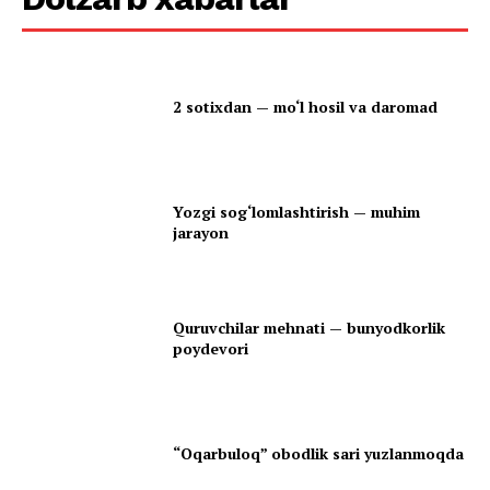
2 sotixdan — mo‘l hosil va daromad
Yozgi sog‘lomlashtirish — muhim
jarayon
Quruvchilar mehnati — bunyodkorlik
poydevori
“Oqarbuloq” obodlik sari yuzlanmoqda