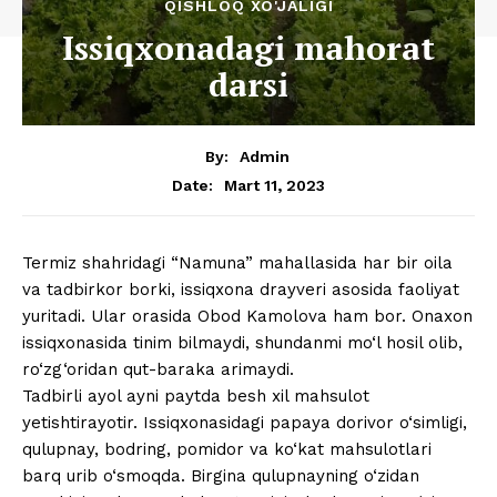
QISHLOQ XO'JALIGI
Issiqxonadagi mahorat
darsi
By:
Admin
Mart 11, 2023
Date:
Termiz shahridagi “Namuna” mahallasida har bir oila
va tadbirkor borki, issiqxona drayveri asosida faoliyat
yuritadi. Ular orasida Obod Kamolova ham bor. Onaxon
issiqxonasida tinim bilmaydi, shundanmi mo‘l hosil olib,
ro‘zg‘oridan qut-baraka arimaydi.
Tadbirli ayol ayni paytda besh xil mahsulot
yetishtirayotir. Issiqxonasidagi papaya dorivor o‘simligi,
qulupnay, bodring, pomidor va ko‘kat mahsulotlari
barq urib o‘smoqda. Birgina qulupnayning o‘zidan