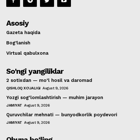
Asosiy
Gazeta haqida
Bog’lanish
Virtual qabulxona
So'ngi yangiliklar
2 sotixdan — mo‘l hosil va daromad
QISHLOQ XO'JALIGI
Avgust 9, 2026
Yozgi sog‘lomlashtirish — muhim jarayon
JAMIYAT
Avgust 9, 2026
Quruvchilar mehnati — bunyodkorlik poydevori
JAMIYAT
Avgust 9, 2026
Obuna bo‘ling