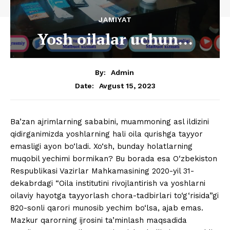
JAMIYAT
Yosh oilalar uchun…
By:
Admin
Avgust 15, 2023
Date:
Ba’zan ajrimlarning sababini, muammoning asl ildizini
qidirganimizda yoshlarning hali oila qurishga tayyor
emasligi ayon bo‘ladi. Xo‘sh, bunday holatlarning
muqobil yechimi bormikan? Bu borada esa O‘zbekiston
Respublikasi Vazirlar Mahkamasining 2020-yil 31-
dekabrdagi “Oila institutini rivojlantirish va yoshlarni
oilaviy hayotga tayyorlash chora-tadbirlari to‘g‘risida”gi
820-sonli qarori munosib yechim bo‘lsa, ajab emas.
Mazkur qarorning ijrosini ta’minlash maqsadida