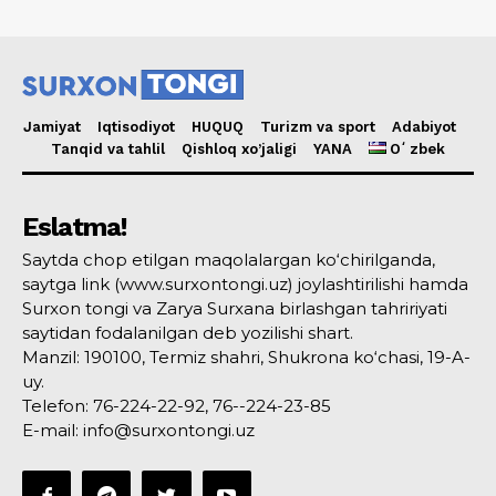
Jamiyat
Iqtisodiyot
HUQUQ
Turizm va sport
Adabiyot
Tanqid va tahlil
Qishloq xo’jaligi
YANA
Oʻzbek
Eslatma!
Saytda chop etilgan maqolalargan ko‘chirilganda,
saytga link (www.surxontongi.uz) joylashtirilishi hamda
Surxon tongi va Zarya Surxana birlashgan tahririyati
saytidan fodalanilgan deb yozilishi shart.
Manzil: 190100, Termiz shahri, Shukrona ko‘chasi, 19-A-
uy.
Telefon: 76-224-22-92, 76--224-23-85
E-mail: info@surxontongi.uz