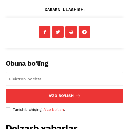
XABARNI ULASHISH:
Obuna bo‘ling
A'ZO BO'LISH
Tanishib chiqing:
A'zo bo'lish
.
Dolzarb xabarlar