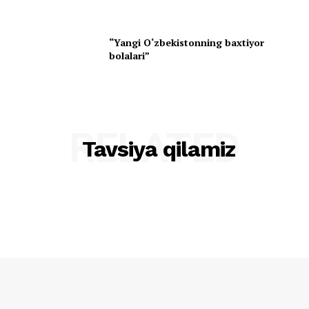
“Yangi O‘zbekistonning baxtiyor
bolalari”
RELATED
Tavsiya qilamiz