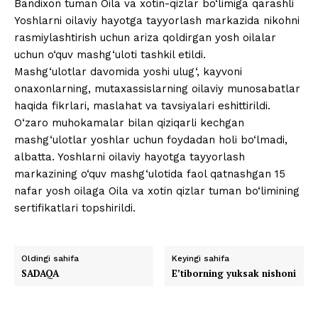
Bandixon tuman Oila va xotin-qizlar bo‘limiga qarashli
Yoshlarni oilaviy hayotga tayyorlash markazida nikohni
rasmiylashtirish uchun ariza qoldirgan yosh oilalar
uchun o‘quv mashg‘uloti tashkil etildi.
Mashg‘ulotlar davomida yoshi ulug‘, kayvoni
onaxonlarning, mutaxassislarning oilaviy munosabatlar
haqida fikrlari, maslahat va tavsiyalari eshittirildi.
O‘zaro muhokamalar bilan qiziqarli kechgan
mashg‘ulotlar yoshlar uchun foydadan holi bo‘lmadi,
albatta. Yoshlarni oilaviy hayotga tayyorlash
markazining o‘quv mashg‘ulotida faol qatnashgan 15
nafar yosh oilaga Oila va xotin qizlar tuman bo‘limining
sertifikatlari topshirildi.
Oldingi sahifa
Keyingi sahifa
SADAQA
E’tiborning yuksak nishoni