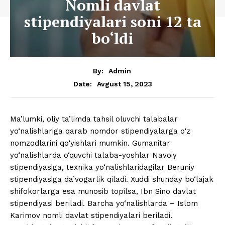
Nomli davlat
stipendiyalari soni 12 ta
bo‘ldi
By:
Admin
Avgust 15, 2023
Date:
Ma’lumki, oliy ta’limda tahsil oluvchi talabalar
yo‘nalishlariga qarab nomdor stipendiyalarga o‘z
nomzodlarini qo‘yishlari mumkin. Gumanitar
yo‘nalishlarda o‘quvchi talaba-yoshlar Navoiy
stipendiyasiga, texnika yo‘nalishlaridagilar Beruniy
stipendiyasiga da’vogarlik qiladi. Xuddi shunday bo‘lajak
shifokorlarga esa munosib topilsa, Ibn Sino davlat
stipendiyasi beriladi. Barcha yo‘nalishlarda – Islom
Karimov nomli davlat stipendiyalari beriladi.