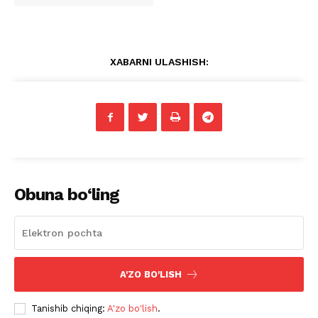
XABARNI ULASHISH:
Obuna bo‘ling
A'ZO BO'LISH
Tanishib chiqing:
A'zo bo'lish
.