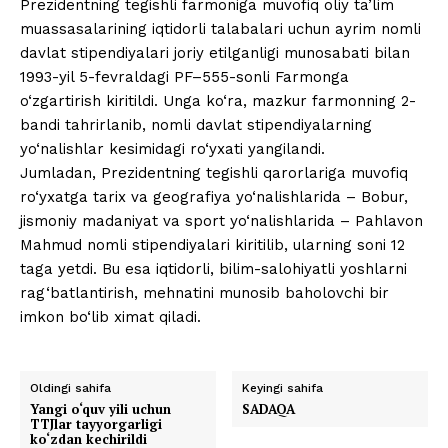
Prezidentning tegishli farmoniga muvofiq oliy ta’lim
muassasalarining iqtidorli talabalari uchun ayrim nomli
davlat stipendiyalari joriy etilganligi munosabati bilan
1993-yil 5-fevraldagi PF–555-sonli Farmonga
o‘zgartirish kiritildi. Unga ko‘ra, mazkur farmonning 2-
bandi tahrirlanib, nomli davlat stipendiyalarning
yo‘nalishlar kesimidagi ro‘yxati yangilandi.
Jumladan, Prezidentning tegishli qarorlariga muvofiq
ro‘yxatga tarix va geografiya yo‘nalishlarida – Bobur,
jismoniy madaniyat va sport yo‘nalishlarida – Pahlavon
Mahmud nomli stipendiyalari kiritilib, ularning soni 12
taga yetdi. Bu esa iqtidorli, bilim-salohiyatli yoshlarni
rag‘batlantirish, mehnatini munosib baholovchi bir
imkon bo‘lib ximat qiladi.
Oldingi sahifa
Keyingi sahifa
Yangi o‘quv yili uchun
SADAQA
TTJlar tayyorgarligi
ko‘zdan kechirildi