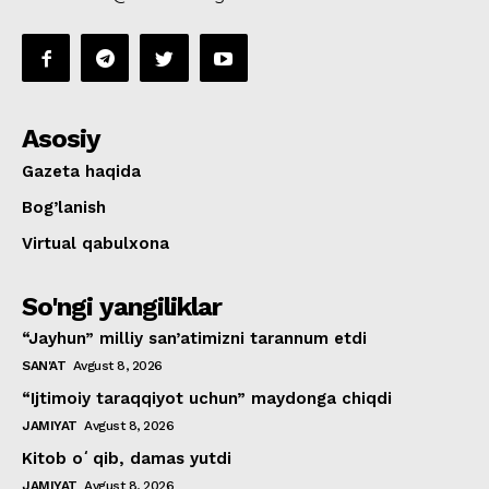
Asosiy
Gazeta haqida
Bog’lanish
Virtual qabulxona
So'ngi yangiliklar
“Jayhun” milliy san’atimizni tarannum etdi
SAN'AT
Avgust 8, 2026
“Ijtimoiy taraqqiyot uchun” maydonga chiqdi
JAMIYAT
Avgust 8, 2026
Kitob oʻqib, damas yutdi
JAMIYAT
Avgust 8, 2026