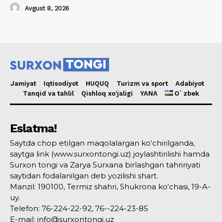
Avgust 8, 2026
Jamiyat
Iqtisodiyot
HUQUQ
Turizm va sport
Adabiyot
Tanqid va tahlil
Qishloq xo’jaligi
YANA
Oʻzbek
Eslatma!
Saytda chop etilgan maqolalargan ko‘chirilganda,
saytga link (www.surxontongi.uz) joylashtirilishi hamda
Surxon tongi va Zarya Surxana birlashgan tahririyati
saytidan fodalanilgan deb yozilishi shart.
Manzil: 190100, Termiz shahri, Shukrona ko‘chasi, 19-A-
uy.
Telefon: 76-224-22-92, 76--224-23-85
E-mail: info@surxontongi.uz