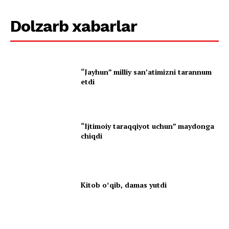
Dolzarb xabarlar
“Jayhun” milliy san’atimizni tarannum
etdi
“Ijtimoiy taraqqiyot uchun” maydonga
chiqdi
Kitob oʻqib, damas yutdi