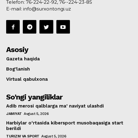
Telefon: 76-224-22-92, 76--224-23-85
E-mail: info@surxontongi.uz
Asosiy
Gazeta haqida
Bog’lanish
Virtual qabulxona
So'ngi yangiliklar
Adib merosi qalblarga maʼnaviyat ulashdi
JAMIYAT
Avgust 5, 2026
Harbiylar o‘rtasida kibersport musobaqasiga start
berildi
TURIZM VA SPORT
Avgust 5, 2026