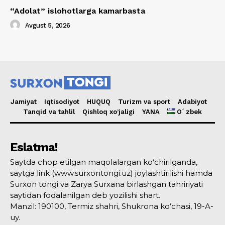
“Adolat” islohotlarga kamarbasta
Avgust 5, 2026
Jamiyat
Iqtisodiyot
HUQUQ
Turizm va sport
Adabiyot
Tanqid va tahlil
Qishloq xo’jaligi
YANA
Oʻzbek
Eslatma!
Saytda chop etilgan maqolalargan ko‘chirilganda,
saytga link (www.surxontongi.uz) joylashtirilishi hamda
Surxon tongi va Zarya Surxana birlashgan tahririyati
saytidan fodalanilgan deb yozilishi shart.
Manzil: 190100, Termiz shahri, Shukrona ko‘chasi, 19-A-
uy.