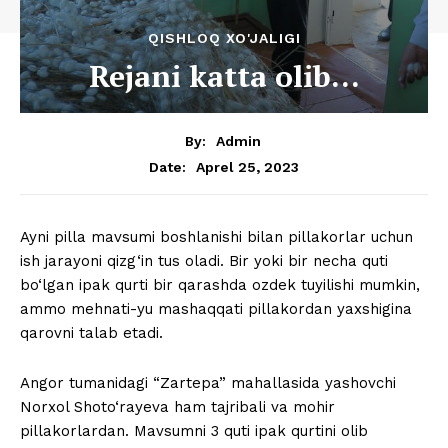
QISHLOQ XO'JALIGI
Rejani katta olib…
By:
Admin
Aprel 25, 2023
Date:
Ayni pilla mavsumi boshlanishi bilan pillakorlar uchun
ish jarayoni qizg‘in tus oladi. Bir yoki bir necha quti
bo‘lgan ipak qurti bir qarashda ozdek tuyilishi mumkin,
ammo mehnati-yu mashaqqati pillakordan yaxshigina
qarovni talab etadi.
Angor tumanidagi “Zartepa” mahallasida yashovchi
Norxol Shoto‘rayeva ham tajribali va mohir
pillakorlardan. Mavsumni 3 quti ipak qurtini olib