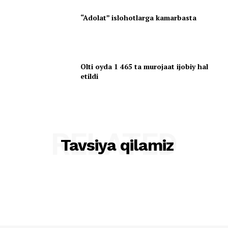
“Adolat” islohotlarga kamarbasta
Olti oyda 1 465 ta murojaat ijobiy hal
etildi
RELATED
Tavsiya qilamiz