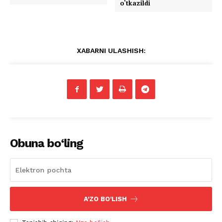
o‘tkazildi
XABARNI ULASHISH:
Obuna bo‘ling
A'ZO BO'LISH