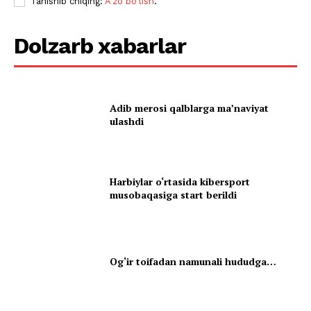
Tanishib chiqing:
A'zo bo'lish
.
Dolzarb xabarlar
Adib merosi qalblarga maʼnaviyat
ulashdi
Harbiylar o‘rtasida kibersport
musobaqasiga start berildi
Og‘ir toifadan namunali hududga…