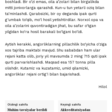
boshladi. Bir o‘zi emas, oila a’zolari bilan birgalikda
mitti jonivorlarga qarashdi. Kun-u tun yetarli oziq bilan
ta’minlashdi. Qarabsizki, bir oy deganda ipak qurti
g‘umbak to‘qib, mo‘l hosil yetishtirdilar. Norxol opa va
oila a’zolarini quvontiradigan jihat, bu safar o‘tgan
yilgidan ko‘ra hosil barakali bo‘lgani bo‘ldi.
Aytish kerakki, angorliklarning pillachilik bo‘yicha o‘ziga
xos tajriba maktabi mavjud. Shu sababdan ham ular
rejani katta olib, joriy yil mavsumda 2 ming 715 quti ipak
qurti parvarishlashdi. Maqsad esa 157 tonna pilla
olishdir. Kutamiz va kuzatamiz, umid qilamizki,
angorliklar rejani ortig‘i bilan bajarishadi.
Hilol
Oldingi sahifa
Keyingi sahifa
Muhim tavsiyalar berildi
Akkreditatsiyadan