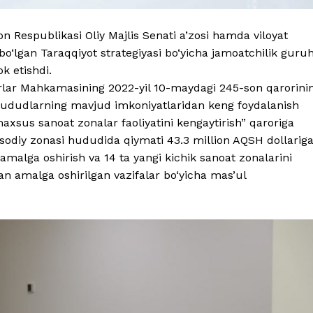
on Respublikasi Oliy Majlis Senati a’zosi hamda viloyat
o‘lgan Taraqqiyot strategiyasi bo‘yicha jamoatchilik guruh
ok etishdi.
rlar Mahkamasining 2022-yil 10-maydagi 245-son qarorini
hududlarning mavjud imkoniyatlaridan keng foydalanish
xsus sanoat zonalar faoliyatini kengaytirish” qaroriga
isodiy zonasi hududida qiymati 43.3 million AQSH dollarig
ri amalga oshirish va 14 ta yangi kichik sanoat zonalarini
idan amalga oshirilgan vazifalar bo‘yicha mas’ul