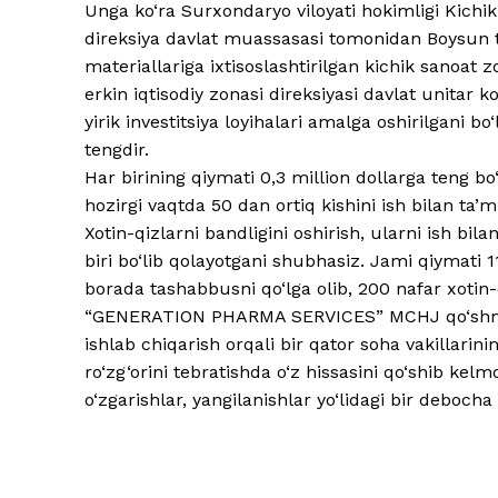
Unga ko‘ra Surxondaryo viloyati hokimligi Kichi
direksiya davlat muassasasi tomonidan Boysun 
materiallariga ixtisoslashtirilgan kichik sanoat zo
erkin iqtisodiy zonasi direksiyasi davlat unitar
yirik investitsiya loyihalari amalga oshirilgani bo
tengdir.
Har birining qiymati 0,3 million dollarga teng
hozirgi vaqtda 50 dan ortiq kishini ish bilan ta’m
Xotin-qizlarni bandligini oshirish, ularni ish b
biri bo‘lib qolayotgani shubhasiz. Jami qiymati 
borada tashabbusni qo‘lga olib, 200 nafar xotin
“GENERATION PHARMA SERVICES” MCHJ qo‘shma k
ishlab chiqarish orqali bir qator soha vakillarin
ro‘zg‘orini tebratishda o‘z hissasini qo‘shib kel
o‘zgarishlar, yangilanishlar yo‘lidagi bir debocha 