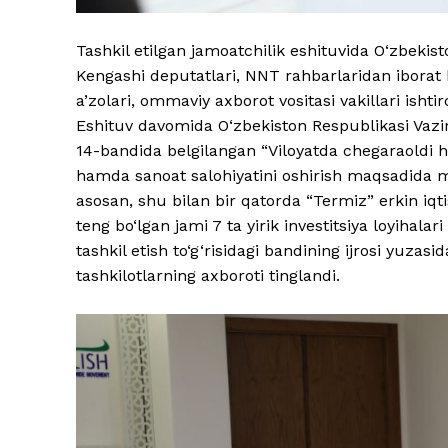
Tashkil etilgan jamoatchilik eshituvida O‘zbekist
Kengashi deputatlari, NNT rahbarlaridan iborat b
a’zolari, ommaviy axborot vositasi vakillari ishtir
Eshituv davomida O‘zbekiston Respublikasi Vazi
14-bandida belgilangan “Viloyatda chegaraoldi 
hamda sanoat salohiyatini oshirish maqsadida ma
asosan, shu bilan bir qatorda “Termiz” erkin iqt
teng bo‘lgan jami 7 ta yirik investitsiya loyihala
tashkil etish to‘g‘risidagi bandining ijrosi yuzas
tashkilotlarning axboroti tinglandi.