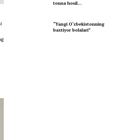
tonna hosil…
i
“Yangi O‘zbekistonning
baxtiyor bolalari”
ng
a