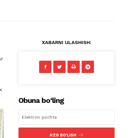
XABARNI ULASHISH:
ar
k
Obuna bo‘ling
A'ZO BO'LISH