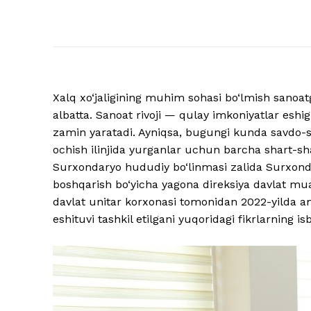
Xalq xo‘jaligining muhim sohasi bo‘lmish sanoat
albatta. Sanoat rivoji — qulay imkoniyatlar eshigi
zamin yaratadi. Ayniqsa, bugungi kunda savdo-sa
ochish ilinjida yurganlar uchun barcha shart-sh
Surxondaryo hududiy bo‘linmasi zalida Surxondar
boshqarish bo‘yicha yagona direksiya davlat mua
davlat unitar korxonasi tomonidan 2022-yilda ama
eshituvi tashkil etilgani yuqoridagi fikrlarning is