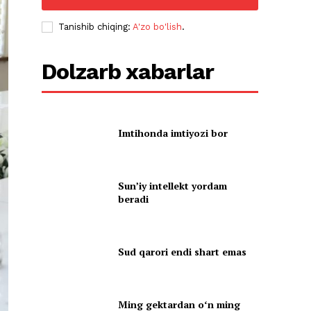
Tanishib chiqing:
A'zo bo'lish
.
Dolzarb xabarlar
Imtihonda imtiyozi bor
Sun’iy intellekt yordam
beradi
Sud qarori endi shart emas
Ming gektardan oʻn ming