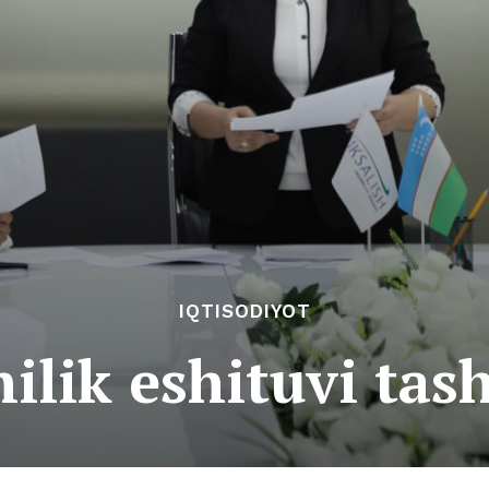
IQTISODIYOT
lik eshituvi tash