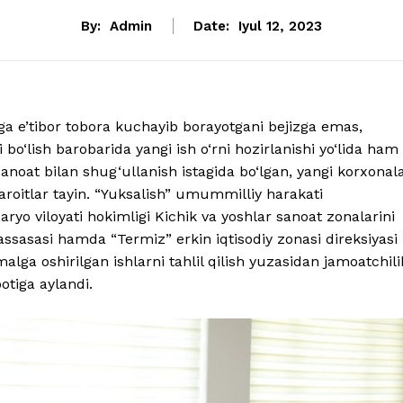
By:
Admin
Date:
Iyul 12, 2023
ga e’tibor tobora kuchayib borayotgani bejizga emas,
 bo‘lish barobarida yangi ish o‘rni hozirlanishi yo‘lida ham
noat bilan shug‘ullanish istagida bo‘lgan, yangi korxonal
aroitlar tayin. “Yuksalish” umummilliy harakati
yo viloyati hokimligi Kichik va yoshlar sanoat zonalarini
ssasasi hamda “Termiz” erkin iqtisodiy zonasi direksiyasi
lga oshirilgan ishlarni tahlil qilish yuzasidan jamoatchili
botiga aylandi.