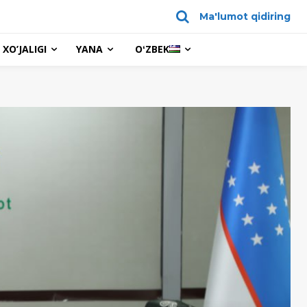
Ma'lumot qidiring
XO’JALIGI
YANA
OʻZBEK