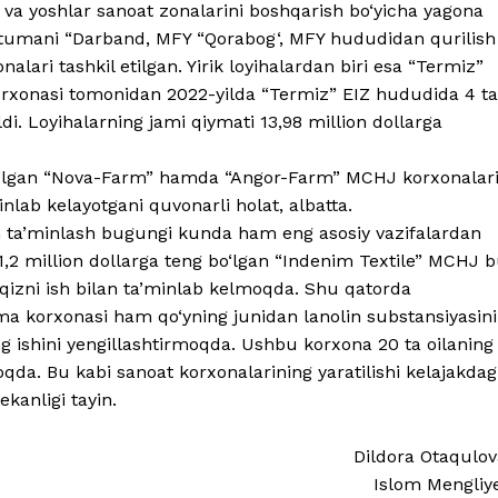
k va yoshlar sanoat zonalarini boshqarish bo‘yicha yagona
tumani “Darband, MFY “Qorabog‘, MFY hududidan qurilish
nalari tashkil etilgan. Yirik loyihalardan biri esa “Termiz”
 korxonasi tomonidan 2022-yilda “Termiz” EIZ hududida 4 ta
‘ldi. Loyihalarning jami qiymati 13,98 million dollarga
 bo‘lgan “Nova-Farm” hamda “Angor-Farm” MCHJ korxonalar
inlab kelayotgani quvonarli holat, albatta.
ilan ta’minlash bugungi kunda ham eng asosiy vazifalardan
11,2 million dollarga teng bo‘lgan “Indenim Textile” MCHJ 
-qizni ish bilan ta’minlab kelmoqda. Shu qatorda
orxonasi ham qo‘yning junidan lanolin substansiyasini
ing ishini yengillashtirmoqda. Ushbu korxona 20 ta oilaning
moqda. Bu kabi sanoat korxonalarining yaratilishi kelajakdag
ekanligi tayin.
Dildora Otaqulov
Islom Mengliy