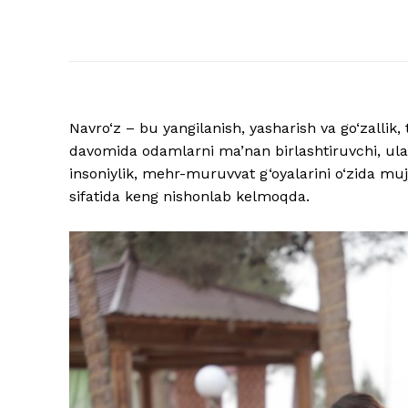
Navro‘z – bu yangilanish, yasharish va go‘zallik, 
davomida odamlarni ma’nan birlashtiruvchi, ula
insoniylik, mehr-muruvvat g‘oyalarini o‘zida mu
sifatida keng nishonlab kelmoqda.