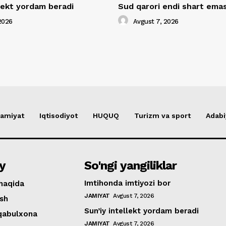
llekt yordam beradi
Sud qarori endi shart ema
2026
Avgust 7, 2026
amiyat
Iqtisodiyot
HUQUQ
Turizm va sport
Adabi
y
So'ngi yangiliklar
Imtihonda imtiyozi bor
haqida
JAMIYAT
Avgust 7, 2026
ish
Sun’iy intellekt yordam beradi
 qabulxona
JAMIYAT
Avgust 7, 2026