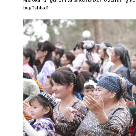
Marokand” guruhi va Shoxruhxon o‘zlarining kuy-
bag‘ishladi.