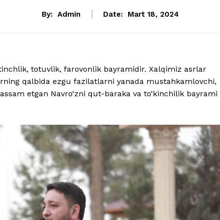
By:
Admin
Date:
Mart 18, 2024
tinchlik, totuvlik, farovonlik bayramidir. Xalqimiz asrlar
rning qalbida ezgu fazilatlarni yanada mustahkamlovchi,
jassam etgan Navro‘zni qut-baraka va to‘kinchilik bayrami