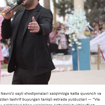
avro‘z sayli shodiyonalari xalqimizga katta quvonch va
dan tashrif buyurgan taniqli estrada yulduzlari — “Via