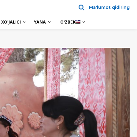
Ma'lumot qidiring
XO’JALIGI
YANA
OʻZBEK