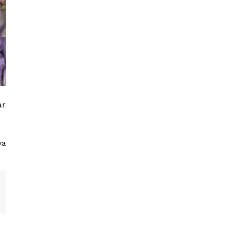
ar
va