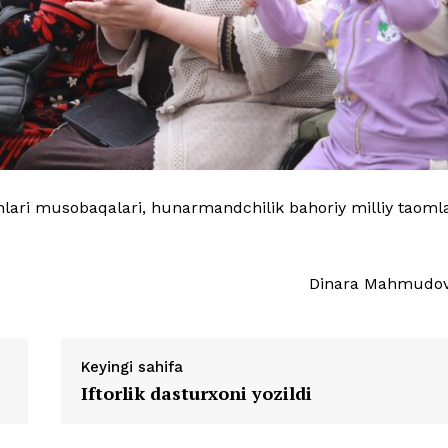
nlari musobaqalari, hunarmandchilik bahoriy milliy taoml
Dinara Mahmudo
Keyingi sahifa
Iftorlik dasturxoni yozildi