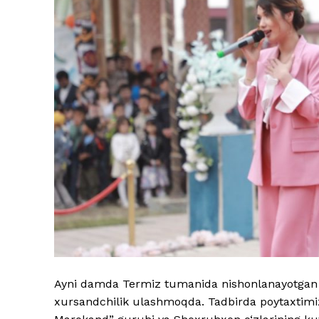
Ayni damda Termiz tumanida nishonlanayotgan N
xursandchilik ulashmoqda. Tadbirda poytaxtimiz