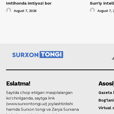
Imtihonda imtiyozi bor
Sun’iy inte
Avgust 7, 2026
Avgust 7, 
J
Eslatma!
Asosi
Saytda chop etilgan maqolalargan
Gazeta 
ko‘chirilganda, saytga link
Bog’lan
(www.surxontongi.uz) joylashtirilishi
Virtual
hamda Surxon tongi va Zarya Surxana