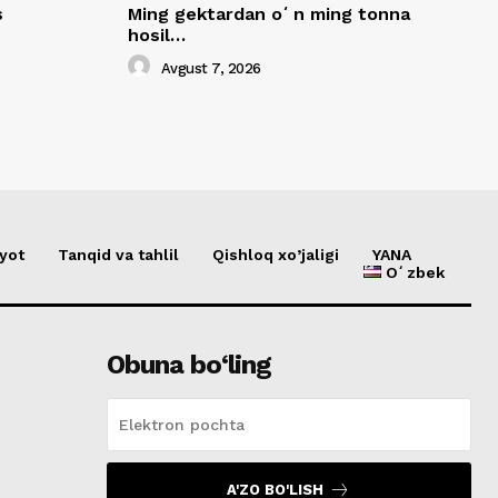
s
Ming gektardan oʻn ming tonna
hosil…
Avgust 7, 2026
yot
Tanqid va tahlil
Qishloq xo’jaligi
YANA
Oʻzbek
Obuna bo‘ling
A'ZO BO'LISH