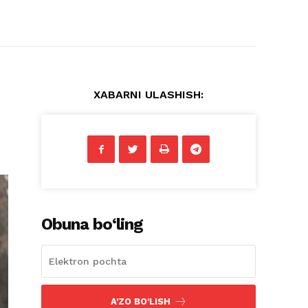
XABARNI ULASHISH:
Obuna bo‘ling
A'ZO BO'LISH