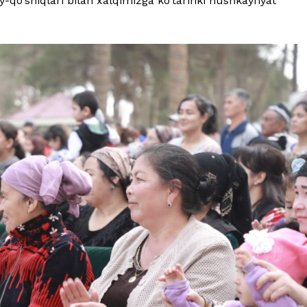
qo‘shiqlari bilan xalqimizga ko‘tarinki hushkayfiyat