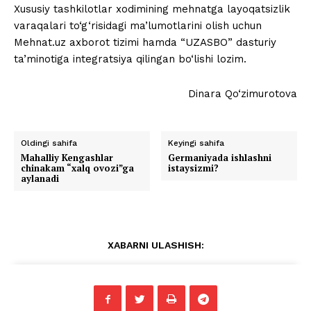
Xususiy tashkilotlar xodimining mehnatga layoqatsizlik
varaqalari to‘g‘risidagi ma’lumotlarini olish uchun
Mehnat.uz axborot tizimi hamda “UZASBO” dasturiy
ta’minotiga integratsiya qilingan bo‘lishi lozim.
Dinara Qo‘zimurotova
Oldingi sahifa
Keyingi sahifa
Mahalliy Kengashlar
Germaniyada ishlashni
chinakam “xalq ovozi”ga
istaysizmi?
aylanadi
XABARNI ULASHISH: