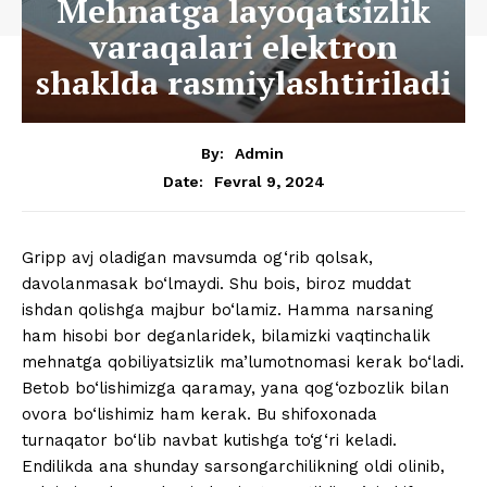
Mehnatga layoqatsizlik
varaqalari elektron
shaklda rasmiylashtiriladi
By:
Admin
Fevral 9, 2024
Date:
Gripp avj oladigan mavsumda og‘rib qolsak,
davolanmasak bo‘lmaydi. Shu bois, biroz muddat
ishdan qolishga majbur bo‘lamiz. Hamma narsaning
ham hisobi bor deganlaridek, bilamizki vaqtinchalik
mehnatga qobiliyatsizlik ma’lumotnomasi kerak bo‘ladi.
Betob bo‘lishimizga qaramay, yana qog‘ozbozlik bilan
ovora bo‘lishimiz ham kerak. Bu shifoxonada
turnaqator bo‘lib navbat kutishga to‘g‘ri keladi.
Endilikda ana shunday sarsongarchilikning oldi olinib,