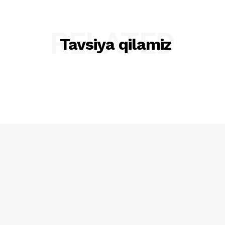
RELATED
Tavsiya qilamiz