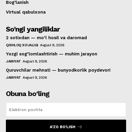
Bog’lanish
Virtual qabulxona
So'ngi yangiliklar
2 sotixdan — mo‘l hosil va daromad
QISHLOQ XO'JALIGI
Avgust 9, 2026
Yozgi sog‘lomlashtirish — muhim jarayon
JAMIYAT
Avgust 9, 2026
Quruvchilar mehnati — bunyodkorlik poydevori
JAMIYAT
Avgust 9, 2026
Obuna bo‘ling
A'ZO BO'LISH