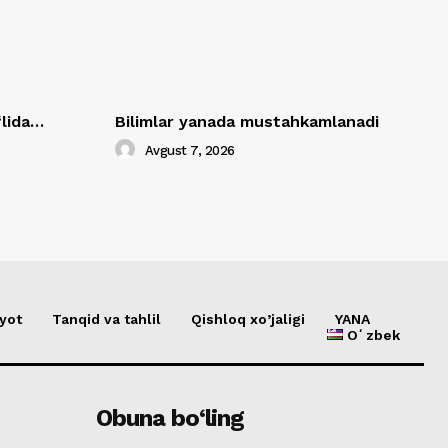
‘lida…
Bilimlar yanada mustahkamlanadi
Avgust 7, 2026
yot
Tanqid va tahlil
Qishloq xo’jaligi
YANA
Oʻzbek
Obuna bo‘ling