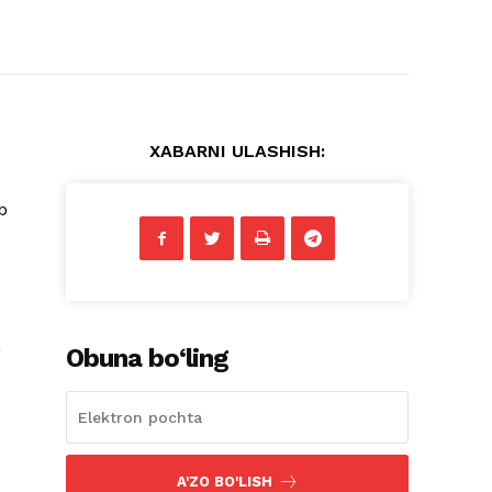
XABARNI ULASHISH:
b
h
Obuna bo‘ling
A'ZO BO'LISH