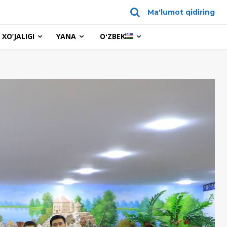
Ma'lumot qidiring
XO’JALIGI
YANA
OʻZBEK