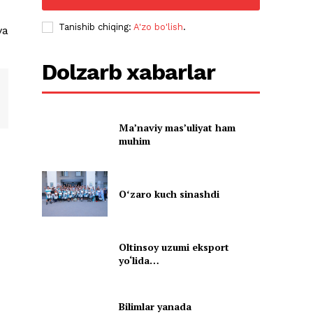
Tanishib chiqing:
A'zo bo'lish
.
va
Dolzarb xabarlar
Ma’naviy mas’uliyat ham
muhim
Oʻzaro kuch sinashdi
Oltinsoy uzumi eksport
yo‘lida…
Bilimlar yanada