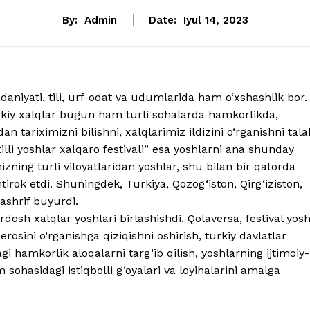
By:
Admin
Date:
Iyul 14, 2023
daniyati, tili, urf-odat va udumlarida ham o‘xshashlik bor.
urkiy xalqlar bugun ham turli sohalarda hamkorlikda,
tariximizni bilishni, xalqlarimiz ildizini o‘rganishni tala
 tilli yoshlar xalqaro festivali” esa yoshlarni ana shunday
izning turli viloyatlaridan yoshlar, shu bilan bir qatorda
tirok etdi. Shuningdek, Turkiya, Qozog‘iston, Qirg‘iziston,
shrif buyurdi.
dosh xalqlar yoshlari birlashishdi. Qolaversa, festival yos
rosini o‘rganishga qiziqishni oshirish, turkiy davlatlar
gi hamkorlik aloqalarni targ‘ib qilish, yoshlarning ijtimoiy-
zm sohasidagi istiqbolli g‘oyalari va loyihalarini amalga