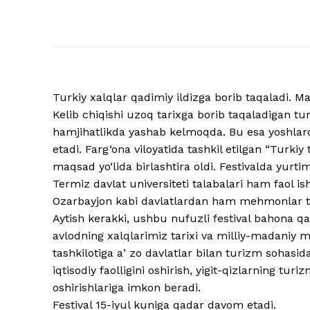
Turkiy xalqlar qadimiy ildizga borib taqaladi. Ma
Kelib chiqishi uzoq tarixga borib taqaladigan t
hamjihatlikda yashab kelmoqda. Bu esa yoshlardan 
etadi. Farg‘ona viloyatida tashkil etilgan “Turkiy
maqsad yo‘lida birlashtira oldi. Festivalda yurtim
Termiz davlat universiteti talabalari ham faol ish
Ozarbayjon kabi davlatlardan ham mehmonlar ta
Aytish kerakki, ushbu nufuzli festival bahona qar
avlodning xalqlarimiz tarixi va milliy-madaniy me
tashkilotiga aʼzo davlatlar bilan turizm sohasida
iqtisodiy faolligini oshirish, yigit-qizlarning turi
oshirishlariga imkon beradi.
Festival 15-iyul kuniga qadar davom etadi.