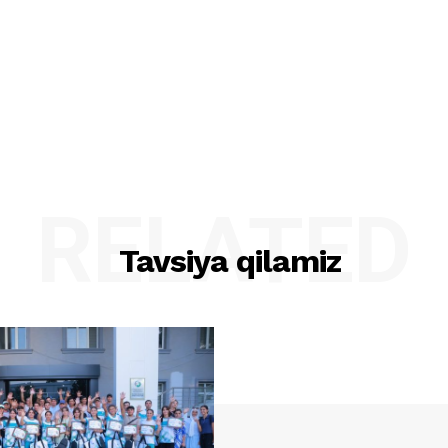
RELATED
Tavsiya qilamiz