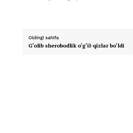
Oldingi sahifa
G‘olib sherobodlik o‘g‘il-qizlar bo‘ldi