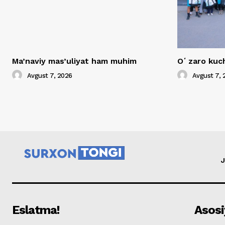
Ma’naviy mas’uliyat ham muhim
Oʻzaro kuch
Avgust 7, 2026
Avgust 7, 
J
Eslatma!
Asosi