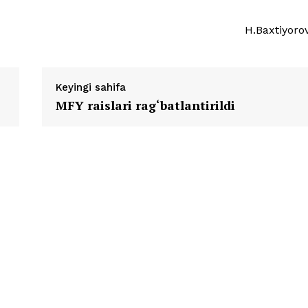
H.Baxtiyoro
Keyingi sahifa
MFY raislari rag‘batlantirildi