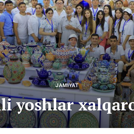
JAMIYAT
lli yoshlar xalqaro