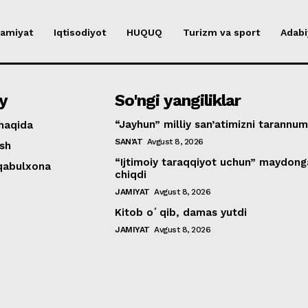
amiyat
Iqtisodiyot
HUQUQ
Turizm va sport
Adabi
y
So'ngi yangiliklar
“Jayhun” milliy san’atimizni tarannum
haqida
SAN'AT
Avgust 8, 2026
ish
“Ijtimoiy taraqqiyot uchun” maydong
 qabulxona
chiqdi
JAMIYAT
Avgust 8, 2026
Kitob oʻqib, damas yutdi
JAMIYAT
Avgust 8, 2026