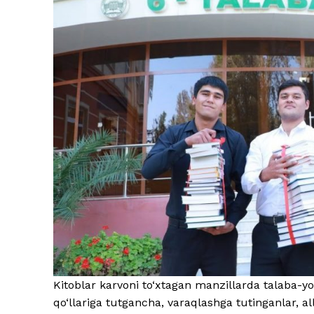
Kitoblar karvoni to‘xtagan manzillarda talaba-y
qo‘llariga tutgancha, varaqlashga tutinganlar, a