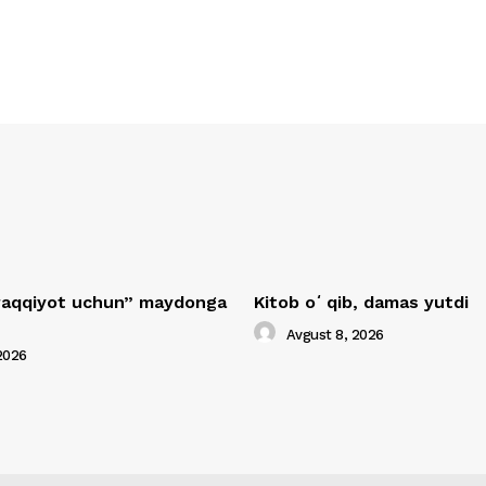
araqqiyot uchun” maydonga
Kitob oʻqib, damas yutdi
Avgust 8, 2026
2026