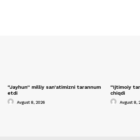
“Jayhun” milliy san’atimizni tarannum
“Ijtimoiy t
etdi
chiqdi
Avgust 8, 2026
Avgust 8, 