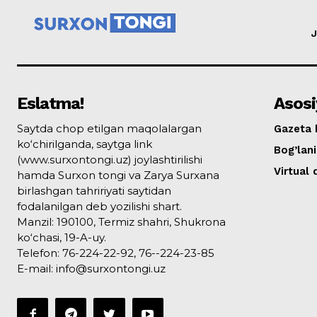
J
Eslatma!
Asosi
Saytda chop etilgan maqolalargan
Gazeta 
ko‘chirilganda, saytga link
Bog’lan
(www.surxontongi.uz) joylashtirilishi
Virtual
hamda Surxon tongi va Zarya Surxana
birlashgan tahririyati saytidan
fodalanilgan deb yozilishi shart.
Manzil: 190100, Termiz shahri, Shukrona
ko‘chasi, 19-A-uy.
Telefon: 76-224-22-92, 76--224-23-85
E-mail: info@surxontongi.uz