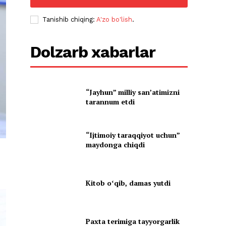
Tanishib chiqing:
A'zo bo'lish
.
Dolzarb xabarlar
“Jayhun” milliy san’atimizni
tarannum etdi
“Ijtimoiy taraqqiyot uchun”
maydonga chiqdi
Kitob oʻqib, damas yutdi
Paxta terimiga tayyorgarlik