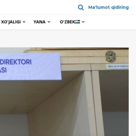
Ma'lumot qidiring
XO’JALIGI
YANA
OʻZBEK