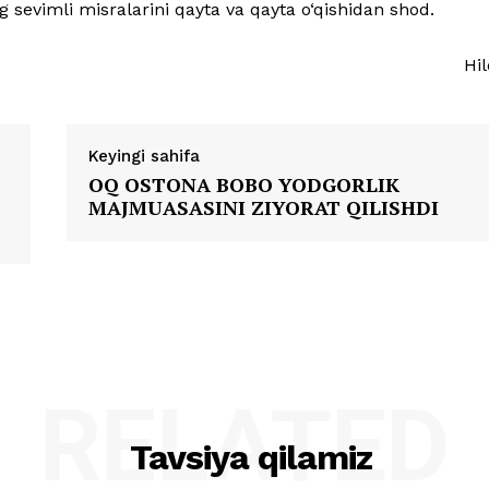
g sevimli misralarini qayta va qayta o‘qishidan shod.
Hil
Keyingi sahifa
OQ OSTONA BOBO YODGORLIK
MAJMUASASINI ZIYORAT QILISHDI
RELATED
Tavsiya qilamiz