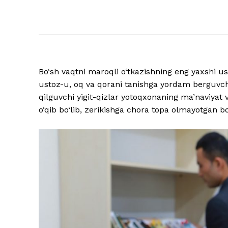
Bo‘sh vaqtni maroqli o‘tkazishning eng yaxshi u
ustoz-u, oq va qorani tanishga yordam berguvchi
qilguvchi yigit-qizlar yotoqxonaning ma’naviyat v
o‘qib bo‘lib, zerikishga chora topa olmayotgan b