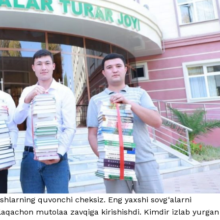
oshlarning quvonchi cheksiz. Eng yaxshi sovg‘alarni
llaqachon mutolaa zavqiga kirishishdi. Kimdir izlab yurgan