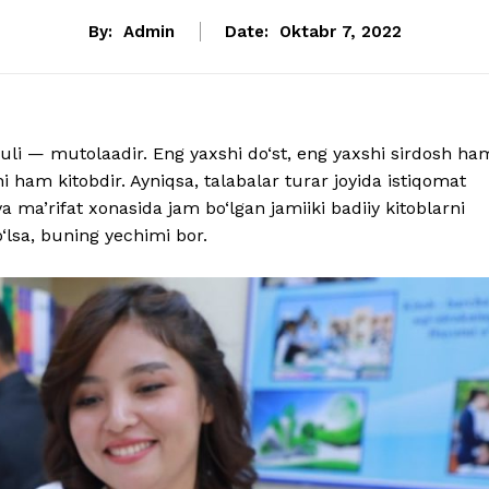
By:
Admin
Date:
Oktabr 7, 2022
suli — mutolaadir. Eng yaxshi do‘st, eng yaxshi sirdosh ha
 ham kitobdir. Ayniqsa, talabalar turar joyida istiqomat
a ma’rifat xonasida jam bo‘lgan jamiiki badiiy kitoblarni
o‘lsa, buning yechimi bor.