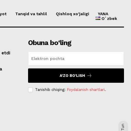
yot
Tanqid va tahlil
Qishloq xo’jaligi
YANA
Oʻzbek
Obuna bo‘ling
 etdi
a
A'ZO BO'LISH
Tanishib chiqing:
Foydalanish shartlari
.
Tun