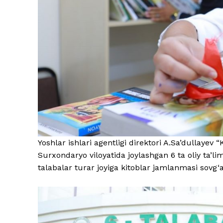
Yoshlar ishlari agentligi direktori A.Sa’dullayev 
Surxondaryo viloyatida joylashgan 6 ta oliy ta’limd
talabalar turar joyiga kitoblar jamlanmasi sovg‘a 