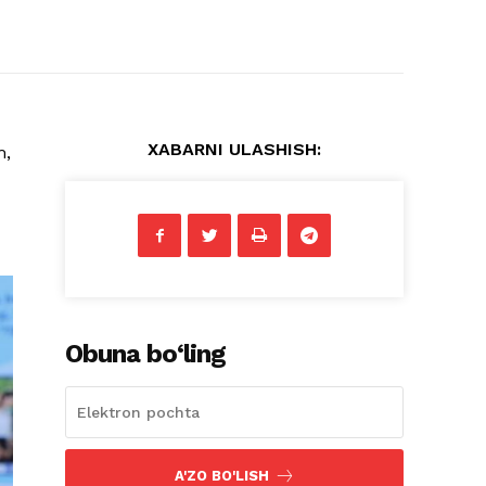
XABARNI ULASHISH:
m,
Obuna bo‘ling
A'ZO BO'LISH