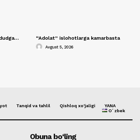
hududga…
“Adolat” islohotlarga kamarbasta
Avgust 5, 2026
yot
Tanqid va tahlil
Qishloq xo’jaligi
YANA
Oʻzbek
Obuna bo‘ling