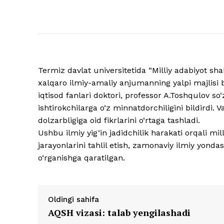
Termiz davlat universitetida “Milliy adabiyot sh
xalqaro ilmiy-amaliy anjumanning yalpi majlisi b
iqtisod fanlari doktori, professor A.Toshqulov so‘
ishtirokchilarga o‘z minnatdorchiligini bildi
dolzarbligiga oid fikrlarini o‘rtaga tashladi.
Ushbu ilmiy yig‘in jadidchilik harakati orqali mil
jarayonlarini tahlil etish, zamonaviy ilmiy yond
o‘rganishga qaratilgan.
Oldingi sahifa
AQSH vizasi: talab yengilashadi