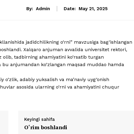
By:
Admin
Date:
May 21, 2025
akllanishida jadidchilikning o‘rni” mavzusiga bag‘ishlangan
oshlandi. Xalqaro anjuman avvalida universitet rektori,
z olib, tadbirning ahamiyatini ko‘rsatib turgan
rdi. Va bu anjumandan ko‘zlangan maqsad muddao hamda
liy o‘zlik, adabiy yuksalish va ma’naviy uyg‘onish
ashuvlar asosida ularning o‘rni va ahamiyatini chuqur
Keyingi sahifa
O‘rim boshlandi