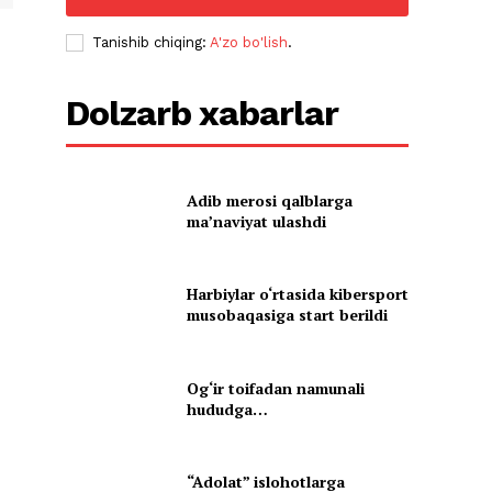
Tanishib chiqing:
A'zo bo'lish
.
Dolzarb xabarlar
Adib merosi qalblarga
maʼnaviyat ulashdi
Harbiylar o‘rtasida kibersport
musobaqasiga start berildi
Og‘ir toifadan namunali
hududga…
“Adolat” islohotlarga