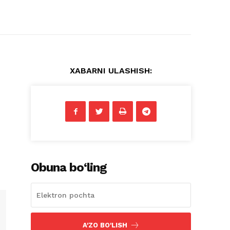
XABARNI ULASHISH:
Obuna bo‘ling
A'ZO BO'LISH