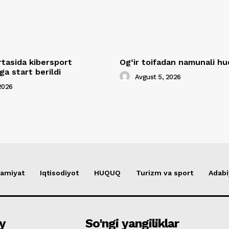
rtasida kibersport
Og‘ir toifadan namunali 
a start berildi
Avgust 5, 2026
2026
amiyat
Iqtisodiyot
HUQUQ
Turizm va sport
Adabi
y
So'ngi yangiliklar