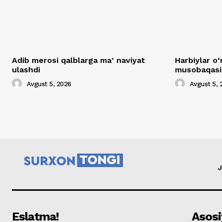
Adib merosi qalblarga maʼnaviyat
Harbiylar o‘
ulashdi
musobaqasig
Avgust 5, 2026
Avgust 5, 
J
Eslatma!
Asosi