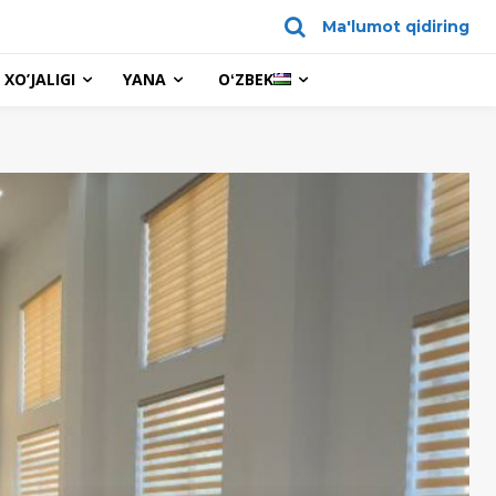
Ma'lumot qidiring
XO’JALIGI
YANA
OʻZBEK