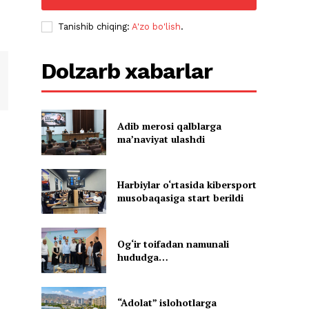
Tanishib chiqing:
A'zo bo'lish
.
Dolzarb xabarlar
Adib merosi qalblarga
maʼnaviyat ulashdi
Harbiylar o‘rtasida kibersport
musobaqasiga start berildi
Og‘ir toifadan namunali
hududga…
“Adolat” islohotlarga