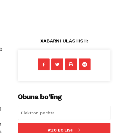
XABARNI ULASHISH:
ib
Obuna bo‘ling
i
n
A'ZO BO'LISH
a