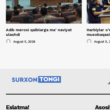
Adib merosi qalblarga maʼnaviyat
Harbiylar o‘
ulashdi
musobaqasig
Avgust 5, 2026
Avgust 5, 
J
Eslatma!
Asosi