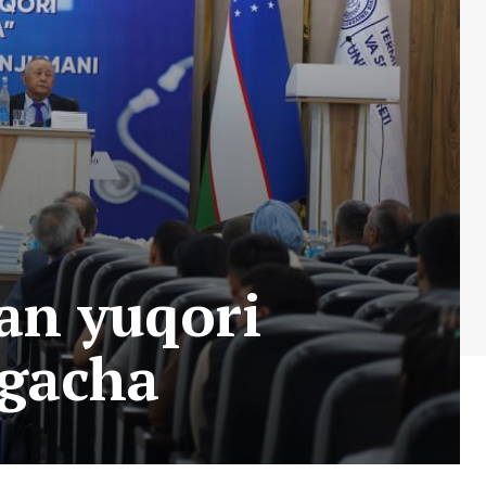
dan yuqori
hgacha