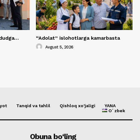
hududga…
“Adolat” islohotlarga kamarbasta
Avgust 5, 2026
yot
Tanqid va tahlil
Qishloq xo’jaligi
YANA
Oʻzbek
Obuna bo‘ling