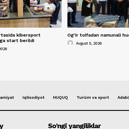
rtasida kibersport
Og‘ir toifadan namunali 
a start berildi
Avgust 5, 2026
2026
amiyat
Iqtisodiyot
HUQUQ
Turizm va sport
Adabi
y
So'ngi yangiliklar