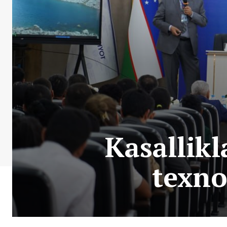
Kasallikl
texno