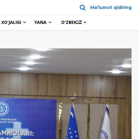
Ma'lumot qidiring
XO’JALIGI
YANA
OʻZBEK