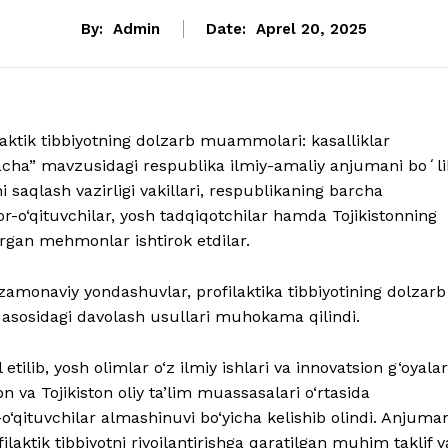
By:
Admin
Date:
Aprel 20, 2025
ilaktik tibbiyotning dolzarb muammolari: kasalliklar
gacha” mavzusidagi respublika ilmiy-amaliy anjumani boʻl
saqlash vazirligi vakillari, respublikaning barcha
r-o‘qituvchilar, yosh tadqiqotchilar hamda Tojikistonning
urgan mehmonlar ishtirok etdilar.
zamonaviy yondashuvlar, profilaktika tibbiyotining dolzarb
r asosidagi davolash usullari muhokama qilindi.
etilib, yosh olimlar o‘z ilmiy ishlari va innovatsion g‘oyalar
n va Tojikiston oliy ta’lim muassasalari o‘rtasida
-o‘qituvchilar almashinuvi bo‘yicha kelishib olindi. Anjuma
laktik tibbiyotni rivojlantirishga qaratilgan muhim taklif v