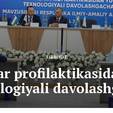
TIBBIYOT
ar profilaktikasi
logiyali davolas