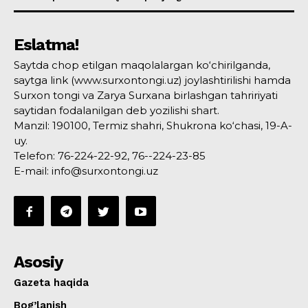
Eslatma!
Saytda chop etilgan maqolalargan ko‘chirilganda,
saytga link (www.surxontongi.uz) joylashtirilishi hamda
Surxon tongi va Zarya Surxana birlashgan tahririyati
saytidan fodalanilgan deb yozilishi shart.
Manzil: 190100, Termiz shahri, Shukrona ko‘chasi, 19-A-
uy.
Telefon: 76-224-22-92, 76--224-23-85
E-mail: info@surxontongi.uz
Asosiy
Gazeta haqida
Bog’lanish