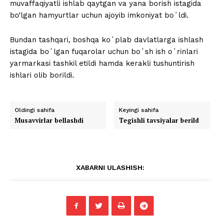
muvaffaqiyatli ishlab qaytgan va yana borish istagida
bo‘lgan hamyurtlar uchun ajoyib imkoniyat boʻldi.
Bundan tashqari, boshqa koʻplab davlatlarga ishlash
istagida boʻlgan fuqarolar uchun boʻsh ish oʻrinlari
yarmarkasi tashkil etildi hamda kerakli tushuntirish
ishlari olib borildi.
Oldingi sahifa
Keyingi sahifa
Musavvirlar bellashdi
Tegishli tavsiyalar berild
XABARNI ULASHISH: