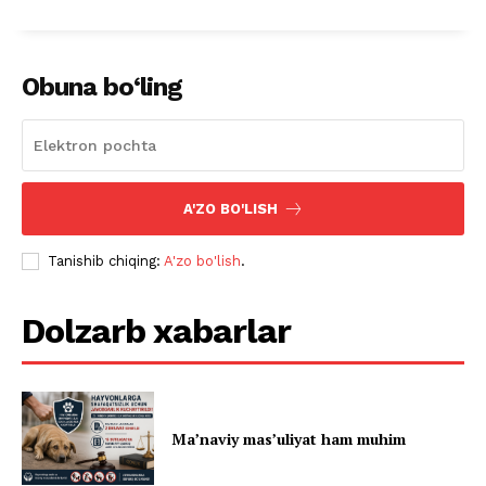
Obuna bo‘ling
A'ZO BO'LISH
Tanishib chiqing:
A'zo bo'lish
.
Dolzarb xabarlar
Ma’naviy mas’uliyat ham muhim