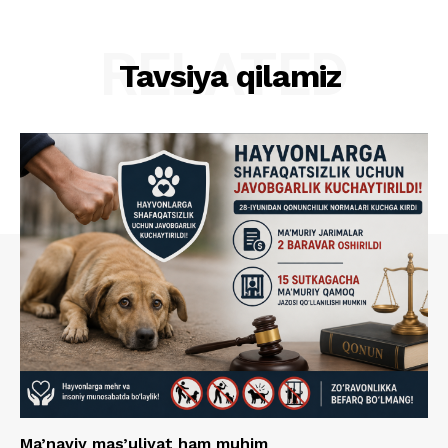
RELATED
Tavsiya qilamiz
Ma’naviy mas’uliyat ham muhim