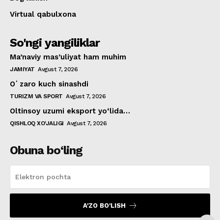
Virtual qabulxona
So'ngi yangiliklar
Ma’naviy mas’uliyat ham muhim
JAMIYAT
Avgust 7, 2026
Oʻzaro kuch sinashdi
TURIZM VA SPORT
Avgust 7, 2026
Oltinsoy uzumi eksport yo‘lida…
QISHLOQ XO'JALIGI
Avgust 7, 2026
Obuna bo‘ling
A'ZO BO'LISH