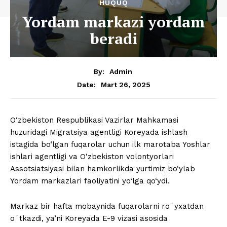
HUQUQ
Yordam markazi yordam
beradi
By:
Admin
Mart 26, 2025
Date:
O‘zbekiston Respublikasi Vazirlar Mahkamasi
huzuridagi Migratsiya agentligi Koreyada ishlash
istagida bo‘lgan fuqarolar uchun ilk marotaba Yoshlar
ishlari agentligi va O‘zbekiston volontyorlari
Assotsiatsiyasi bilan hamkorlikda yurtimiz bo‘ylab
Yordam markazlari faoliyatini yo‘lga qo‘ydi.
Markaz bir hafta mobaynida fuqarolarni roʻyxatdan
oʻtkazdi, ya’ni Koreyada E-9 vizasi asosida