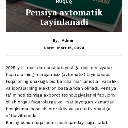
HUQUQ
Pensiya avtomatik
tayinlanadi
By:
Admin
Mart 15, 2024
Date:
2025-yil 1-martdan boshlab yoshga doir pensiyalar
fuqarolarning murojaatisiz (avtomatik) tayinlanadi.
Fuqaroning shaxsiga oid barcha maʼlumotlar vazirlik
va idoralarning elektron bazalaridan olinadi. Pensiya
taʼminoti tizimiga axborot texnologiyalarini faol joriy
qilish orqali fuqarolarga koʻrsatilayotgan xizmatlar
bosqichma-bosqich interaktiv va proaktiv shaklga
oʻtkazilmoqda.
Buning uchun fuqarodan hech qanday hujjat talab