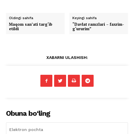
Oldingi sahifa
Keyingi sahifa
Maqom san’ati targ‘ib
“Davlat ramzlari – faxrim-
etildi
g‘ururim”
XABARNI ULASHISH:
Obuna bo‘ling