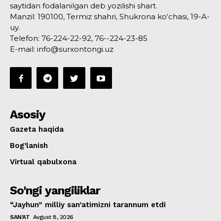
saytidan fodalanilgan deb yozilishi shart.
Manzil: 190100, Termiz shahri, Shukrona ko‘chasi, 19-A-
uy.
Telefon: 76-224-22-92, 76--224-23-85
E-mail: info@surxontongi.uz
Asosiy
Gazeta haqida
Bog’lanish
Virtual qabulxona
So'ngi yangiliklar
“Jayhun” milliy san’atimizni tarannum etdi
SAN'AT
Avgust 8, 2026