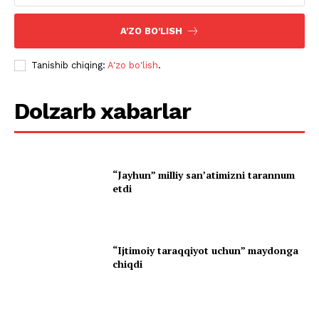
A'ZO BO'LISH
Tanishib chiqing:
A'zo bo'lish
.
Dolzarb xabarlar
“Jayhun” milliy san’atimizni tarannum
etdi
“Ijtimoiy taraqqiyot uchun” maydonga
chiqdi