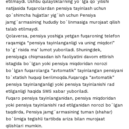
etilmaydi. Ushbu qulayliklarning yoʻlga qoʻyilishi
natijasida fuqarolardan pensiya tayinlash uchun
qoʻshimcha hujjatlar yigʻish uchun Pensiya
jamgʻarmasining hududiy boʻlinmasiga murojaat qilish
talab etilmaydi.
Qolaversa, pensiya yoshiga yetgan fuqaroning telefon
raqamiga “pensiya tayinlanganligi va uning miqdori”
toʻgʻrisida maʼlumot yuboriladi. Shuningdek,
pensiyaga chiqmasdan ish faoliyatini davom ettirish
istagida boʻlgan yoki pensiya miqdoridan norozi
boʻlgan fuqarolarga “avtomatik” tayinlangan pensiyani
toʻxtatish huquqi berilmoqda.Fuqaroga “avtomatik”
pensiya tayinlanganligi yoki pensiya tayinlanishi rad
etilganligi haqida SMS xabar yuboriladi.
Fuqaro pensiya tayinlanganidan, pensiya miqdoridan
yoki pensiya tayinlanishi rad etilganidan norozi boʻlgan
taqdirda, Pensiya jamgʻarmasining tuman (shahar)
boʻlimiga tegishli tartibda ariza bilan murojaat
qilishlari mumkin.