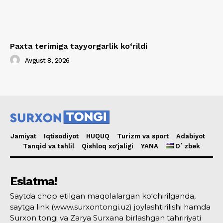
Paxta terimiga tayyorgarlik ko‘rildi
Avgust 8, 2026
Jamiyat
Iqtisodiyot
HUQUQ
Turizm va sport
Adabiyot
Tanqid va tahlil
Qishloq xo’jaligi
YANA
Oʻzbek
Eslatma!
Saytda chop etilgan maqolalargan ko‘chirilganda,
saytga link (www.surxontongi.uz) joylashtirilishi hamda
Surxon tongi va Zarya Surxana birlashgan tahririyati