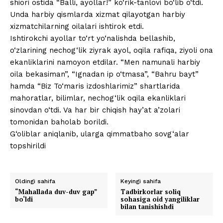
shiori ostida “Balli, ayollar!” ko‘rik-tanlovi bo‘lib o‘tdi.
Unda harbiy qismlarda xizmat qilayotgan harbiy
xizmatchilarning oilalari ishtirok etdi.
Ishtirokchi ayollar to‘rt yo‘nalishda bellashib,
o‘zlarining nechog‘lik ziyrak ayol, oqila rafiqa, ziyoli ona
ekanliklarini namoyon etdilar. “Men namunali harbiy
oila bekasiman”, “Ignadan ip o‘tmasa”, “Bahru bayt”
hamda “Biz To‘maris izdoshlarimiz” shartlarida
mahoratlar, bilimlar, nechog‘lik oqila ekanliklari
sinovdan o‘tdi. Va har bir chiqish hay’at a’zolari
tomonidan baholab borildi.
G‘oliblar aniqlanib, ularga qimmatbaho sovg‘alar
topshirildi
Oldingi sahifa
Keyingi sahifa
“Mahallada duv-duv gap”
Tadbirkorlar soliq
bo‘ldi
sohasiga oid yangiliklar
bilan tanishishdi