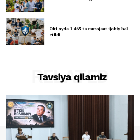
Olti oyda 1 465 ta murojaat ijobiy hal
etildi
RELATED
Tavsiya qilamiz