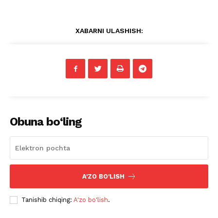
XABARNI ULASHISH:
Obuna bo‘ling
A'ZO BO'LISH
Tanishib chiqing:
A'zo bo'lish
.