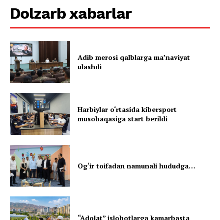
Dolzarb xabarlar
Adib merosi qalblarga maʼnaviyat
ulashdi
Harbiylar o‘rtasida kibersport
musobaqasiga start berildi
Og‘ir toifadan namunali hududga…
“Adolat” islohotlarga kamarbasta