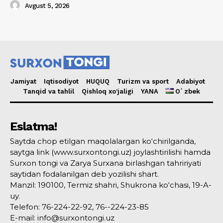
Avgust 5, 2026
Jamiyat
Iqtisodiyot
HUQUQ
Turizm va sport
Adabiyot
Tanqid va tahlil
Qishloq xo’jaligi
YANA
Oʻzbek
Eslatma!
Saytda chop etilgan maqolalargan ko‘chirilganda,
saytga link (www.surxontongi.uz) joylashtirilishi hamda
Surxon tongi va Zarya Surxana birlashgan tahririyati
saytidan fodalanilgan deb yozilishi shart.
Manzil: 190100, Termiz shahri, Shukrona ko‘chasi, 19-A-
uy.
Telefon: 76-224-22-92, 76--224-23-85
E-mail: info@surxontongi.uz