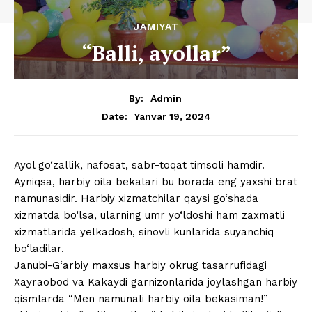
JAMIYAT
“Balli, ayollar”
By:
Admin
Yanvar 19, 2024
Date:
Ayol go‘zallik, nafosat, sabr-toqat timsoli hamdir.
Ayniqsa, harbiy oila bekalari bu borada eng yaxshi brat
namunasidir. Harbiy xizmatchilar qaysi go‘shada
xizmatda bo‘lsa, ularning umr yo‘ldoshi ham zaxmatli
xizmatlarida yelkadosh, sinovli kunlarida suyanchiq
bo‘ladilar.
Janubi-G‘arbiy maxsus harbiy okrug tasarrufidagi
Xayraobod va Kakaydi garnizonlarida joylashgan harbiy
qismlarda “Men namunali harbiy oila bekasiman!”