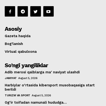
Asosiy
Gazeta haqida
Bog’lanish
Virtual qabulxona
So'ngi yangiliklar
Adib merosi qalblarga maʼnaviyat ulashdi
JAMIYAT
Avgust 5, 2026
Harbiylar o‘rtasida kibersport musobaqasiga start
berildi
TURIZM VA SPORT
Avgust 5, 2026
Og‘ir toifadan namunali hududga…