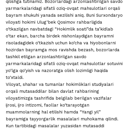
qilishga tutinamiz. Bozorlardagi arzonlashtirilgan savdo
yarmarkalaridagi sifatli oziq-ovqat mahsulotlari orqali
bayram shukuhi yanada sezilishi aniq. Buni Surxondaryo
viloyati hokimi Ulug‘bek Qosimov rahbarligida
o‘tkazilgan navbatdagi “Hokimlik soati”da ta’kidlab
o‘tar ekan, barcha birdek nishonlaydigan bayramni
risoladagidek o‘tkazish uchun ko‘cha va hiyobonlarni
hozirdan bayramga mos ravishda bezash, bozorlarda
tashkil etilgan arzonlashtirilgan savdo
yarmarkalaridagi sifatli oziq-ovqat mahsulotlar sotuvini
yo‘lga qo‘yish va nazoratga olish lozimligi haqida
to‘xtaldi.
Viloyat, shahar va tumanlar hokimliklari studiyalari
orqali mutasaddilar bilan davlat rahbarining
viloyatimizga tashrifida belgilab berilgan vazifalar
ijrosi, ijro intizomi, faollar ko‘tarayotgan
muammolarning hal etilishi hamda “Yangi yil”
bayramiga tayyorgarlik masalalari muhokama qilindi.
Kun tartibidagi masalalar yuzasidan mutasaddi