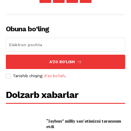
Obuna bo‘ling
A'ZO BO'LISH
Tanishib chiqing:
A'zo bo'lish
.
Dolzarb xabarlar
“Jayhun” milliy san’atimizni tarannum
etdi