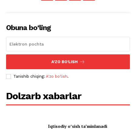
Obuna bo‘ling
A'ZO BO'LISH
Tanishib chiqing:
A'zo bo'lish
.
Dolzarb xabarlar
Iqtisodiy oʻsish taʼminlanadi