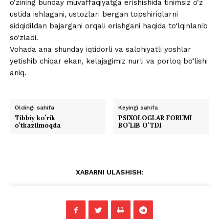
o‘zining bunday muvaffaqiyatga erishishida tinimsiz o‘z
ustida ishlagani, ustozlari bergan topshiriqlarni
sidqidildan bajargani orqali erishgani haqida to‘lqinlanib
so‘zladi.
Vohada ana shunday iqtidorli va salohiyatli yoshlar
yetishib chiqar ekan, kelajagimiz nurli va porloq bo‘lishi
aniq.
Oldingi sahifa
Keyingi sahifa
Tibbiy ko‘rik
PSIXOLOGLAR FORUMI
o‘tkazilmoqda
BO‘LIB O‘TDI
XABARNI ULASHISH: