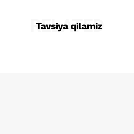
RELATED
Tavsiya qilamiz