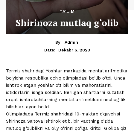
TA'LIM
Shirinoza mutlaq g‘olib
By:
Admin
Dekabr 6, 2023
Date:
Termiz shahridagi Yoshlar markazida mental arifmetika
bo‘yicha respublika ochiq olimpiadasi bo‘lib o‘tdi. Unda
ishtirok etgan yoshlar o‘z bilim va mahoratlarini,
iqtidorlarini ishga soldilar. Berilgan shartlarni kuzatish
orqali ishtirokchilarning mental arifmetikani nechog‘lik
bilishlari ayon bo‘ldi.
Olimpiadada Termiz shahridagi 10-maktab o‘quvchisi
Shirinoza Saitova ishtirok etib, bir vaqtning o‘zida
mutloq g‘oliblikni va oliy o‘rinni qo‘lga kiritdi. G‘oliba qiz