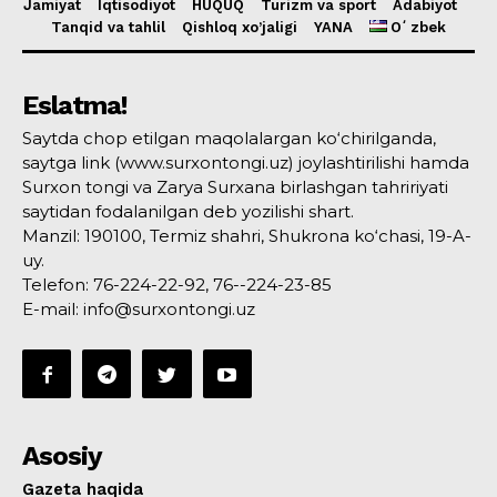
Jamiyat
Iqtisodiyot
HUQUQ
Turizm va sport
Adabiyot
Tanqid va tahlil
Qishloq xo’jaligi
YANA
Oʻzbek
Eslatma!
Saytda chop etilgan maqolalargan ko‘chirilganda,
saytga link (www.surxontongi.uz) joylashtirilishi hamda
Surxon tongi va Zarya Surxana birlashgan tahririyati
saytidan fodalanilgan deb yozilishi shart.
Manzil: 190100, Termiz shahri, Shukrona ko‘chasi, 19-A-
uy.
Telefon: 76-224-22-92, 76--224-23-85
E-mail: info@surxontongi.uz
Asosiy
Gazeta haqida