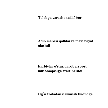
Talabga yarasha taklif bor
Adib merosi qalblarga maʼnaviyat
ulashdi
Harbiylar o‘rtasida kibersport
musobaqasiga start berildi
Og‘ir toifadan namunali hududga…