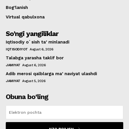
Bog’lanish
Virtual qabulxona
So'ngi yangiliklar
Iqtisodiy oʻsish taʼminlanadi
IQTISODIYOT
Avgust 6, 2026
Talabga yarasha taklif bor
JAMIYAT
Avgust 6, 2026
Adib merosi qalblarga maʼnaviyat ulashdi
JAMIYAT
Avgust 5, 2026
Obuna bo‘ling