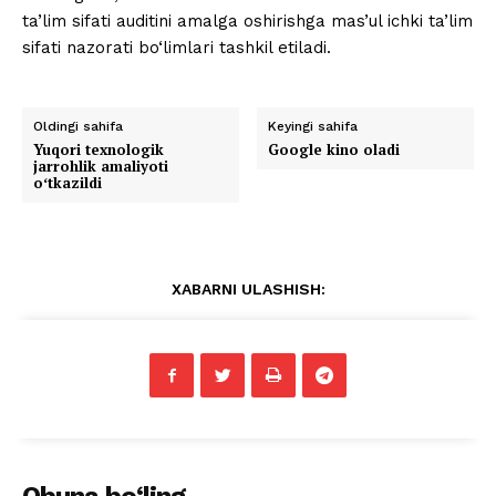
ta’lim sifati auditini amalga oshirishga mas’ul ichki ta’lim
sifati nazorati bo‘limlari tashkil etiladi.
Oldingi sahifa
Keyingi sahifa
Yuqori tеxnologik
Google kino oladi
jarrohlik amaliyoti
oʻtkazildi
XABARNI ULASHISH: