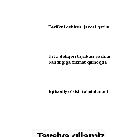
Tezlikni oshirsa, jazosi qatʼiy
Usta-dehqon tajribasi yoshlar
bandligiga xizmat qilmoqda
Iqtisodiy oʻsish taʼminlanadi
RELATED
Tavsiya qilamiz