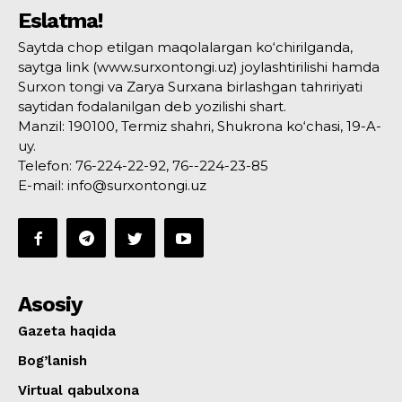
Eslatma!
Saytda chop etilgan maqolalargan ko‘chirilganda,
saytga link (www.surxontongi.uz) joylashtirilishi hamda
Surxon tongi va Zarya Surxana birlashgan tahririyati
saytidan fodalanilgan deb yozilishi shart.
Manzil: 190100, Termiz shahri, Shukrona ko‘chasi, 19-A-
uy.
Telefon: 76-224-22-92, 76--224-23-85
E-mail: info@surxontongi.uz
Asosiy
Gazeta haqida
Bog’lanish
Virtual qabulxona