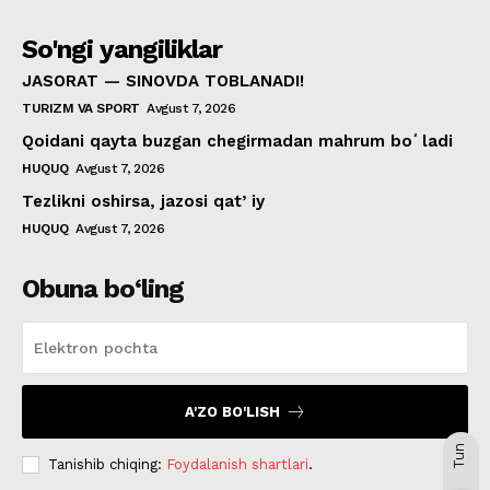
So'ngi yangiliklar
JASORAT — SINOVDA TOBLANADI!
TURIZM VA SPORT
Avgust 7, 2026
Qoidani qayta buzgan chegirmadan mahrum boʻladi
HUQUQ
Avgust 7, 2026
Tezlikni oshirsa, jazosi qatʼiy
HUQUQ
Avgust 7, 2026
Obuna bo‘ling
A'ZO BO'LISH
Tun
Tanishib chiqing:
Foydalanish shartlari
.