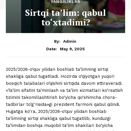
YANGILIKLAR
Sirtqi ta’lim: qabul
to‘xtadimi?
By:
Admin
May 9, 2025
Date:
2025/2026-o‘quv yilidan boshlab ta’limning sirtqi
shakliga qabul tugatiladi. Hozirda o‘qiyotgan yuqori
bosqich talabalari o‘qishini sirtqida davom ettiraveradi.
«Ta’lim sifatini ta’minlash va ta’lim xizmatlari ko‘rsatish
tizimini takomillashtirish bo‘yicha qo‘shimcha chora-
tadbirlar to‘g‘risida»gi prezident farmoni qabul qilindi.
Hujjatga ko‘ra, 2025/2026-o‘quv yilidan boshlab
ta’limning sirtqi shakliga qabul tugatilib, kunduzgi
ta’limdan boshqa muqobil ta’lim shakllari bo‘yicha