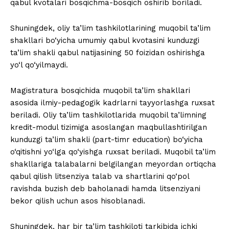
qabul kvotalari bosqichma-bosqich oshirib boriladi.
Shuningdek, oliy ta’lim tashkilotlarining muqobil ta’lim
shakllari bo‘yicha umumiy qabul kvotasini kunduzgi
ta’lim shakli qabul natijasining 50 foizidan oshirishga
yo‘l qo‘yilmaydi.
Magistratura bosqichida muqobil ta’lim shakllari
asosida ilmiy-pedagogik kadrlarni tayyorlashga ruxsat
beriladi. Oliy ta’lim tashkilotlarida muqobil ta’limning
kredit-modul tizimiga asoslangan maqbullashtirilgan
kunduzgi ta’lim shakli (part-timr education) bo‘yicha
o‘qitishni yo‘lga qo‘yishga ruxsat beriladi. Muqobil ta’lim
shakllariga talabalarni belgilangan meyordan ortiqcha
qabul qilish litsenziya talab va shartlarini qo‘pol
ravishda buzish deb baholanadi hamda litsenziyani
bekor qilish uchun asos hisoblanadi.
Shuningdek, har bir ta’lim tashkiloti tarkibida ichki