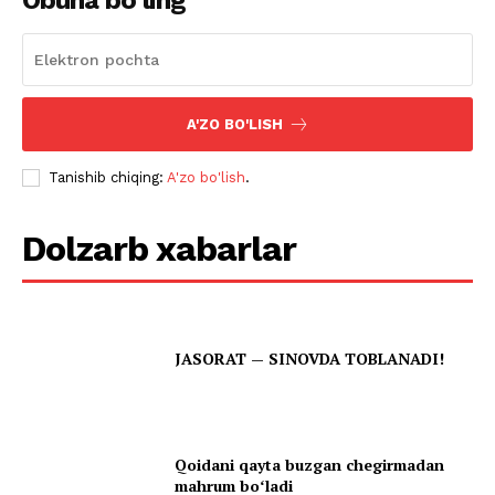
Obuna bo‘ling
A'ZO BO'LISH
Tanishib chiqing:
A'zo bo'lish
.
Dolzarb xabarlar
JASORAT — SINOVDA TOBLANADI!
Qoidani qayta buzgan chegirmadan
mahrum boʻladi