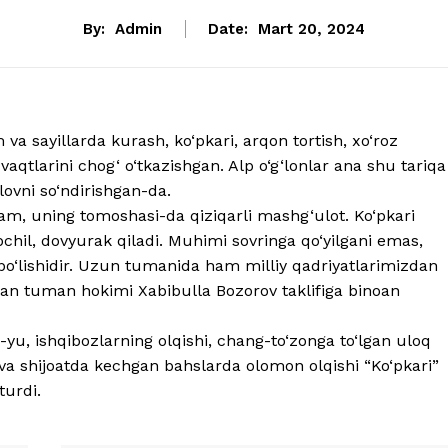
By:
Admin
Date:
Mart 20, 2024
a sayillarda kurash, ko‘pkari, arqon tortish, xo‘roz
z vaqtlarini chog‘ o‘tkazishgan. Alp o‘g‘lonlar ana shu tariqa
lovni so‘ndirishgan-da.
 ham, uning tomoshasi-da qiziqarli mashg‘ulot. Ko‘pkari
pchil, dovyurak qiladi. Muhimi sovringa qo‘yilgani emas,
o‘lishidir. Uzun tumanida ham milliy qadriyatlarimizdan
an tuman hokimi Xabibulla Bozorov taklifiga binoan
u, ishqibozlarning olqishi, chang-to‘zonga to‘lgan uloq
va shijoatda kechgan bahslarda olomon olqishi “Ko‘pkari”
turdi.