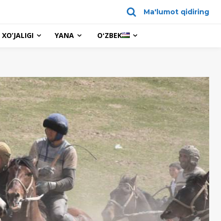
Ma'lumot qidiring
XO’JALIGI
YANA
OʻZBEK