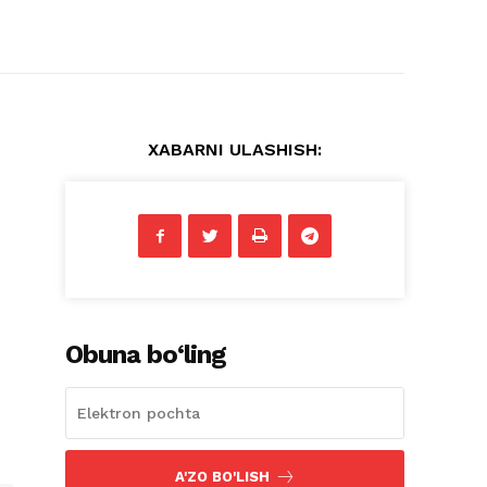
XABARNI ULASHISH:
Obuna bo‘ling
A'ZO BO'LISH