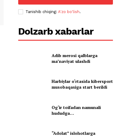
Tanishib chiqing:
A'zo bo'lish
.
Dolzarb xabarlar
Adib merosi qalblarga
maʼnaviyat ulashdi
Harbiylar o‘rtasida kibersport
musobaqasiga start berildi
Og‘ir toifadan namunali
hududga…
“Adolat” islohotlarga