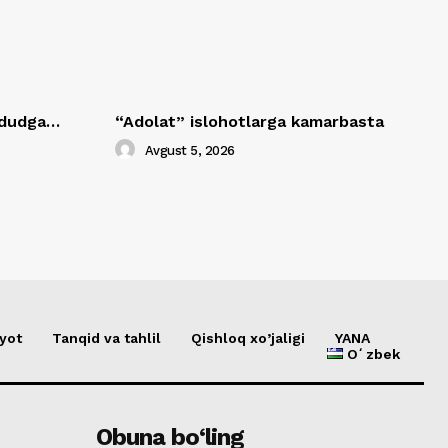
hududga…
“Adolat” islohotlarga kamarbasta
Avgust 5, 2026
yot
Tanqid va tahlil
Qishloq xo’jaligi
YANA
Oʻzbek
Obuna bo‘ling