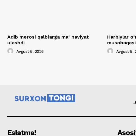
Adib merosi qalblarga maʼnaviyat
Harbiylar o‘
ulashdi
musobaqasig
Avgust 5, 2026
Avgust 5, 
J
Eslatma!
Asosi