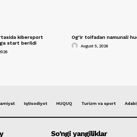
rtasida kibersport
Og‘ir toifadan namunali 
a start berildi
Avgust 5, 2026
2026
amiyat
Iqtisodiyot
HUQUQ
Turizm va sport
Adabi
y
So'ngi yangiliklar