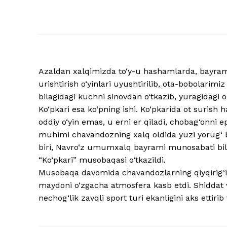
Azaldan xalqimizda to‘y-u hashamlarda, bayram v
urishtirish o‘yinlari uyushtirilib, ota-bobolarimi
bilagidagi kuchni sinovdan o‘tkazib, yuragidagi o
Ko‘pkari esa ko‘pning ishi. Ko‘pkarida ot surish
oddiy o‘yin emas, u erni er qiladi, chobag‘onni e
muhimi chavandozning xalq oldida yuzi yorug‘ b
biri, Navro‘z umumxalq bayrami munosabati bil
“Ko‘pkari” musobaqasi o‘tkazildi.
Musobaqa davomida chavandozlarning qiyqirig‘i-y
maydoni o‘zgacha atmosfera kasb etdi. Shiddat 
nechog‘lik zavqli sport turi ekanligini aks ettirib 