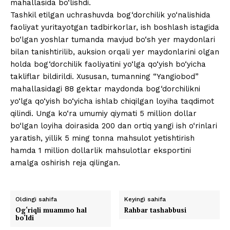
mahallasida bo‘lishdi.
Tashkil etilgan uchrashuvda bog‘dorchilik yo‘nalishida
faoliyat yuritayotgan tadbirkorlar, ish boshlash istagida
bo‘lgan yoshlar tumanda mavjud bo‘sh yer maydonlari
bilan tanishtirilib, auksion orqali yer maydonlarini olgan
holda bog‘dorchilik faoliyatini yo‘lga qo‘yish bo‘yicha
takliflar bildirildi. Xususan, tumanning “Yangiobod”
mahallasidagi 88 gektar maydonda bog‘dorchilikni
yo‘lga qo‘yish bo‘yicha ishlab chiqilgan loyiha taqdimot
qilindi. Unga ko‘ra umumiy qiymati 5 million dollar
bo‘lgan loyiha doirasida 200 dan ortiq yangi ish o‘rinlari
yaratish, yillik 5 ming tonna mahsulot yetishtirish
hamda 1 million dollarlik mahsulotlar eksportini
amalga oshirish reja qilingan.
Oldingi sahifa
Keyingi sahifa
Og‘riqli muammo hal
Rahbar tashabbusi
bo‘ldi