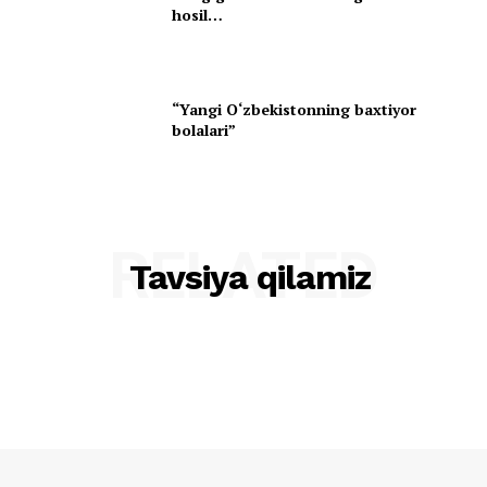
hosil…
“Yangi O‘zbekistonning baxtiyor
bolalari”
RELATED
Tavsiya qilamiz