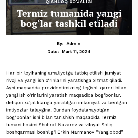
QISHLOQ XO'JALIGI
Termiz tumanida yangi
bog‘lar tashkil etiladi
By:
Admin
Mart 11, 2024
Date:
Har bir loyihaning amaliyotga tatbiq etilishi jamiyat
rivoji va yangi ish o‘rinlarini yaratishga xizmat qiladi.
Ayni maqsadda prezidentimizning tegishli qarori bilan
yangi ish o‘rinlarini yaratish maqsadida bog‘bonlar,
dehqon xo‘jaliklariga yaratilgan imkoniyat va berilgan
imtiyozlar talaygina. Bundan foydalanayotgan
bog‘bonlar ishi bilan tanishish maqsadida Termiz
tumani hokimi Shuhrat Nazarov va viloyat Soliq
boshqarmasi boshlig‘i Erkin Narmanov “Yangiobod”