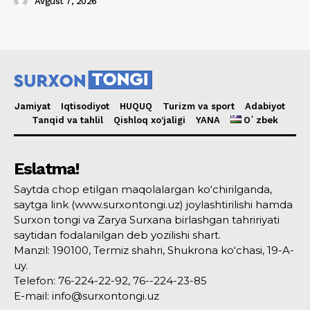
Avgust 7, 2026
Jamiyat
Iqtisodiyot
HUQUQ
Turizm va sport
Adabiyot
Tanqid va tahlil
Qishloq xo’jaligi
YANA
Oʻzbek
Eslatma!
Saytda chop etilgan maqolalargan ko‘chirilganda,
saytga link (www.surxontongi.uz) joylashtirilishi hamda
Surxon tongi va Zarya Surxana birlashgan tahririyati
saytidan fodalanilgan deb yozilishi shart.
Manzil: 190100, Termiz shahri, Shukrona ko‘chasi, 19-A-
uy.
Telefon: 76-224-22-92, 76--224-23-85
E-mail: info@surxontongi.uz