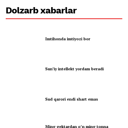
Dolzarb xabarlar
Imtihonda imtiyozi bor
Sun’iy intellekt yordam beradi
Sud qarori endi shart emas
Ming gektardan oʻn ming tonna