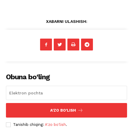
XABARNI ULASHISH:
Obuna bo‘ling
A'ZO BO'LISH
Tanishib chiqing:
A'zo bo'lish
.