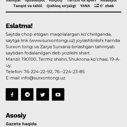
Jamiyat
Iqtisodiyot
HUQUQ
Turizm va sport
Adabiyot
Tanqid va tahlil
Qishloq xo’jaligi
YANA
Oʻzbek
Eslatma!
Saytda chop etilgan maqolalargan ko‘chirilganda,
saytga link (www.surxontongi.uz) joylashtirilishi hamda
Surxon tongi va Zarya Surxana birlashgan tahririyati
saytidan fodalanilgan deb yozilishi shart.
Manzil: 190100, Termiz shahri, Shukrona ko‘chasi, 19-A-
uy.
Telefon: 76-224-22-92, 76--224-23-85
E-mail: info@surxontongi.uz
Asosiy
Gazeta haqida