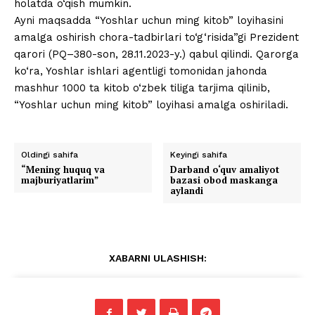
holatda o‘qish mumkin.
Ayni maqsadda “Yoshlar uchun ming kitob” loyihasini
amalga oshirish chora-tadbirlari to‘g‘risida”gi Prezident
qarori (PQ–380-son, 28.11.2023-y.) qabul qilindi. Qarorga
ko‘ra, Yoshlar ishlari agentligi tomonidan jahonda
mashhur 1000 ta kitob o‘zbek tiliga tarjima qilinib,
“Yoshlar uchun ming kitob” loyihasi amalga oshiriladi.
Oldingi sahifa
Keyingi sahifa
“Mening huquq va
Darband o‘quv amaliyot
majburiyatlarim”
bazasi obod maskanga
aylandi
XABARNI ULASHISH: