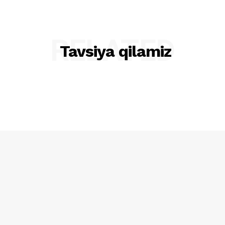
RELATED
Tavsiya qilamiz