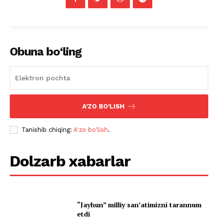
Obuna bo‘ling
A'ZO BO'LISH
Tanishib chiqing:
A'zo bo'lish
.
Dolzarb xabarlar
“Jayhun” milliy san’atimizni tarannum
etdi