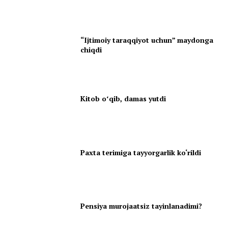
“Ijtimoiy taraqqiyot uchun” maydonga
chiqdi
Kitob oʻqib, damas yutdi
Paxta terimiga tayyorgarlik ko‘rildi
Pensiya murojaatsiz tayinlanadimi?