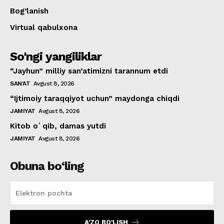
Bog’lanish
Virtual qabulxona
So'ngi yangiliklar
“Jayhun” milliy san’atimizni tarannum etdi
SAN'AT
Avgust 8, 2026
“Ijtimoiy taraqqiyot uchun” maydonga chiqdi
JAMIYAT
Avgust 8, 2026
Kitob oʻqib, damas yutdi
JAMIYAT
Avgust 8, 2026
Obuna bo‘ling
A'ZO BO'LISH