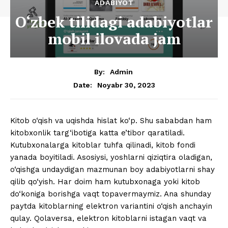
ADABIYOT
O‘zbek tilidagi adabiyotlar
mobil ilovada jam
By:
Admin
Noyabr 30, 2023
Date:
Kitob o‘qish va uqishda hislat ko‘p. Shu sababdan ham
kitobxonlik targ‘ibotiga katta e’tibor qaratiladi.
Kutubxonalarga kitoblar tuhfa qilinadi, kitob fondi
yanada boyitiladi. Asosiysi, yoshlarni qiziqtira oladigan,
o‘qishga undaydigan mazmunan boy adabiyotlarni shay
qilib qo‘yish. Har doim ham kutubxonaga yoki kitob
do‘koniga borishga vaqt topavermaymiz. Ana shunday
paytda kitoblarning elektron variantini o‘qish anchayin
qulay. Qolaversa, elektron kitoblarni istagan vaqt va