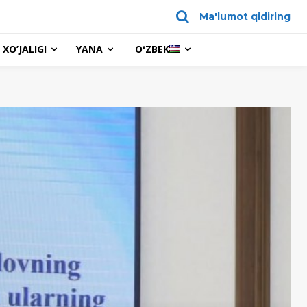
Ma'lumot qidiring
XO’JALIGI
YANA
OʻZBEK