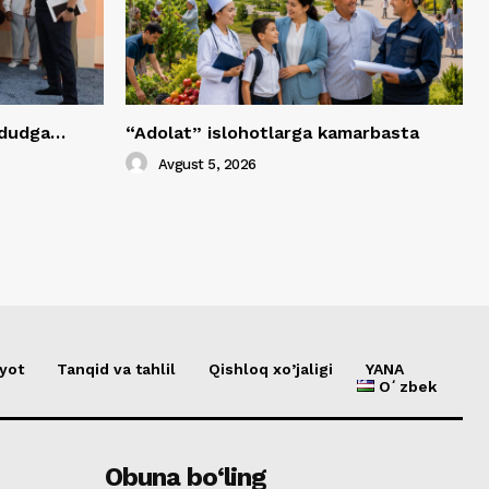
hududga…
“Adolat” islohotlarga kamarbasta
Avgust 5, 2026
yot
Tanqid va tahlil
Qishloq xo’jaligi
YANA
Oʻzbek
Obuna bo‘ling