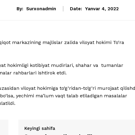
By:
Surxonadmin
Date:
Yanvar 4, 2022
iqot markazining majlislar zalida viloyat hokimi To‘ra
oyat hokimligi kotibiyat mudirlari, shahar va tumanlar
nalar rahbarlari ishtirok etdi.
sidan viloyat hokimiga to‘g‘ridan-to‘g‘ri murojaat qilishd
n bo‘lsa, yechimi ma’lum vaqt talab etiladigan masalalar
atildi.
Keyingi sahifa