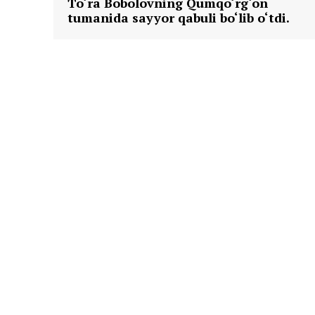
To‘ra Bobolovning Qumqo‘rg‘on
tumanida sayyor qabuli bo‘lib o‘tdi.