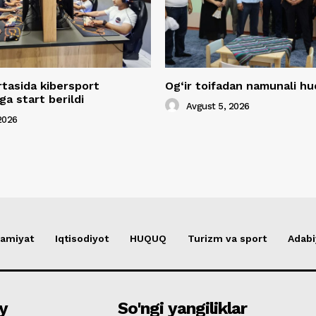
rtasida kibersport
Og‘ir toifadan namunali 
a start berildi
Avgust 5, 2026
2026
amiyat
Iqtisodiyot
HUQUQ
Turizm va sport
Adabi
y
So'ngi yangiliklar