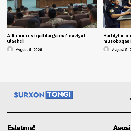
Adib merosi qalblarga maʼnaviyat
Harbiylar o‘
ulashdi
musobaqasig
Avgust 5, 2026
Avgust 5, 
J
Eslatma!
Asosi