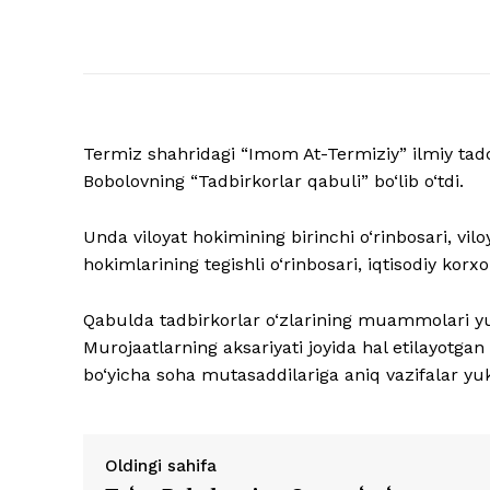
Termiz shahridagi “Imom At-Termiziy” ilmiy tadq
Bobolovning “Tadbirkorlar qabuli” bo‘lib o‘tdi.
Unda viloyat hokimining birinchi o‘rinbosari, vil
hokimlarining tegishli o‘rinbosari, iqtisodiy korxo
Qabulda tadbirkorlar o‘zlarining muammolari yuza
Murojaatlarning aksariyati joyida hal etilayotga
bo‘yicha soha mutasaddilariga aniq vazifalar yukl
Oldingi sahifa