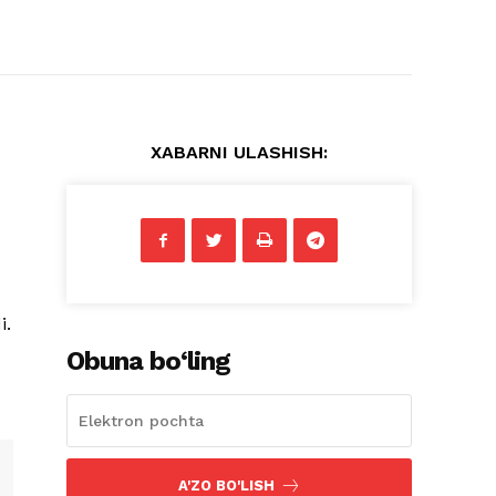
XABARNI ULASHISH:
i.
Obuna bo‘ling
A'ZO BO'LISH