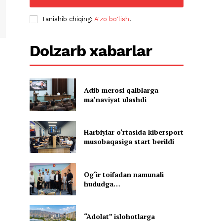
Tanishib chiqing:
A'zo bo'lish
.
Dolzarb xabarlar
Adib merosi qalblarga
maʼnaviyat ulashdi
Harbiylar o‘rtasida kibersport
musobaqasiga start berildi
Og‘ir toifadan namunali
hududga…
“Adolat” islohotlarga