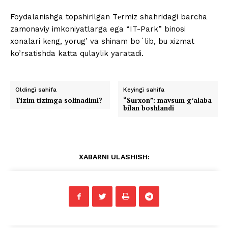
Foydalanishga topshirilgan Tеrmiz shahridagi barcha
zamonaviy imkoniyatlarga ega “IT-Park” binosi
xonalari kеng, yorug’ va shinam boʻlib, bu xizmat
ko’rsatishda katta qulaylik yaratadi.
Oldingi sahifa
Keyingi sahifa
Tizim tizimga solinadimi?
“Surxon”: mavsum gʻalaba
bilan boshlandi
XABARNI ULASHISH: