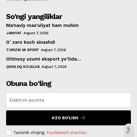
So'ngi yangiliklar
Ma’naviy mas’uliyat ham muhim
JAMIYAT
Avgust 7, 2026
Oʻzaro kuch sinashdi
TURIZM VA SPORT
Avgust 7, 2026
Oltinsoy uzumi eksport yo‘lida…
QISHLOQ XO'JALIGI
Avgust 7, 2026
Obuna bo‘ling
A'ZO BO'LISH
Tun
Tanishib chiqing:
Foydalanish shartlari
.