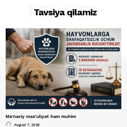
RELATED
Tavsiya qilamiz
Ma’naviy mas’uliyat ham muhim
Avgust 7, 2026