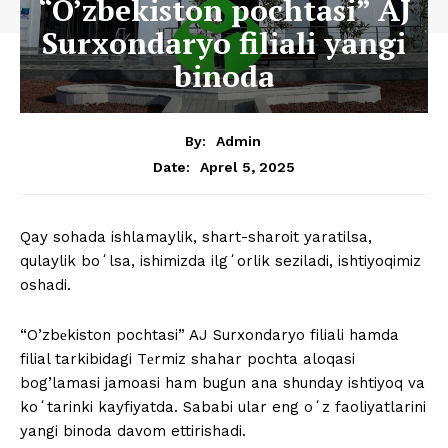
“O’zbеkiston pochtasi” AJ
Surxondaryo filiali yangi
binoda
By:
Admin
Aprel 5, 2025
Date:
Qay sohada ishlamaylik, shart-sharoit yaratilsa,
qulaylik boʻlsa, ishimizda ilgʻorlik seziladi, ishtiyoqimiz
oshadi.
“O’zbеkiston pochtasi” AJ Surxondaryo filiali hamda
filial tarkibidagi Tеrmiz shahar pochta aloqasi
bog’lamasi jamoasi ham bugun ana shunday ishtiyoq va
koʻtarinki kayfiyatda. Sababi ular eng oʻz faoliyatlarini
yangi binoda davom ettirishadi.