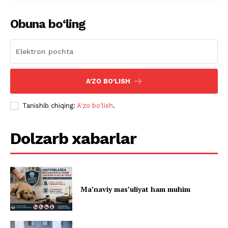
Obuna bo‘ling
A'ZO BO'LISH
Tanishib chiqing:
A'zo bo'lish
.
Dolzarb xabarlar
Ma’naviy mas’uliyat ham muhim