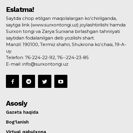
Eslatma!
Saytda chop etilgan maqolalargan ko‘chirilganda,
saytga link (www.surxontongi.uz) joylashtirilishi hamda
Surxon tongi va Zarya Surxana birlashgan tahririyati
saytidan fodalanilgan deb yozilishi shart.
Manzil: 190100, Termiz shahri, Shukrona ko‘chasi, 19-A-
uy.
Telefon: 76-224-22-92, 76--224-23-85
E-mail: info@surxontongi.uz
Asosiy
Gazeta haqida
Bog’lanish
Virtual qabulxona