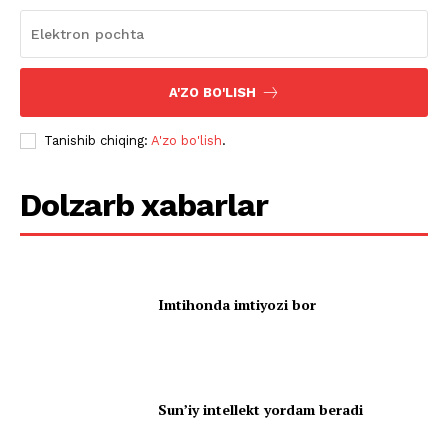
A'ZO BO'LISH
Tanishib chiqing:
A'zo bo'lish
.
Dolzarb xabarlar
Imtihonda imtiyozi bor
Sun’iy intellekt yordam beradi