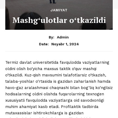
JAMIYAT
Mashgʻulotlar oʻtkazildi
By:
Admin
Noyabr 1, 2024
Date:
Termiz davlat universitetida favqulodda vaziyatlarning
oldini olish bo‘yicha maxsus taktik o‘quv mashqi
o‘tkazildi. Kuz-qish mavsumini talafotlarsiz o‘tkazish,
talaba-yoshlar o‘rtasida is gazidan zaharlanish hamda
havo-gaz aralashmasi chaqnashi bilan bog‘liq ko‘ngilsiz
hodisalarning oldini olishda fuqarolarning texnogen
xususiyatli favqulodda vaziyatlarga oid savodxonligi
muhim ahamiyat kasb etadi. Profilaktik tadbirda
mutaxassislar ishtirokchilarga is gazidan