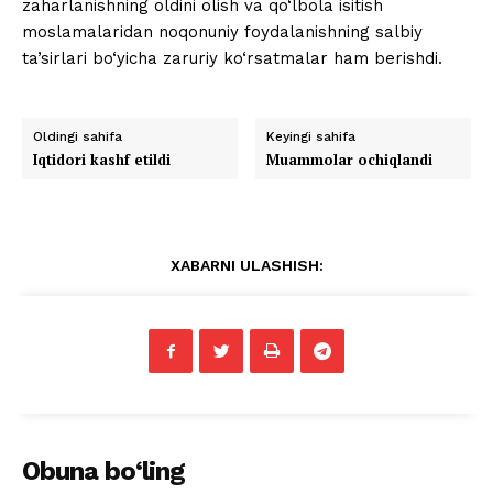
zaharlanishning oldini olish va qo‘lbola isitish
moslamalaridan noqonuniy foydalanishning salbiy
ta’sirlari bo‘yicha zaruriy ko‘rsatmalar ham berishdi.
Oldingi sahifa
Keyingi sahifa
Iqtidori kashf etildi
Muammolar ochiqlandi
XABARNI ULASHISH:
Obuna bo‘ling