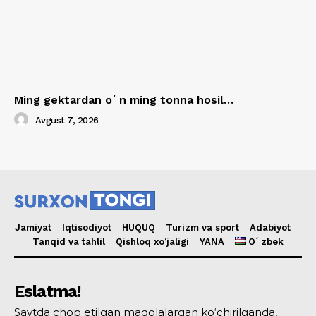
Ming gektardan oʻn ming tonna hosil…
Avgust 7, 2026
Jamiyat
Iqtisodiyot
HUQUQ
Turizm va sport
Adabiyot
Tanqid va tahlil
Qishloq xo’jaligi
YANA
Oʻzbek
Eslatma!
Saytda chop etilgan maqolalargan ko‘chirilganda,