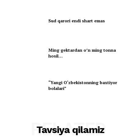
Sud qarori endi shart emas
Ming gektardan oʻn ming tonna
hosil…
“Yangi O‘zbekistonning baxtiyor
bolalari”
RELATED
Tavsiya qilamiz