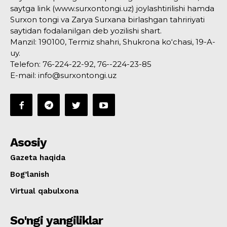
saytga link (www.surxontongi.uz) joylashtirilishi hamda
Surxon tongi va Zarya Surxana birlashgan tahririyati
saytidan fodalanilgan deb yozilishi shart.
Manzil: 190100, Termiz shahri, Shukrona ko‘chasi, 19-A-
uy.
Telefon: 76-224-22-92, 76--224-23-85
E-mail: info@surxontongi.uz
Asosiy
Gazeta haqida
Bog’lanish
Virtual qabulxona
So'ngi yangiliklar